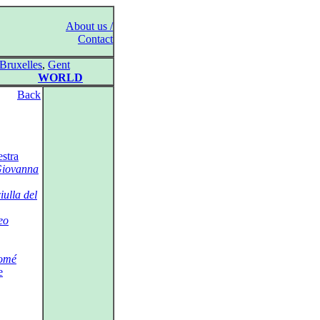
About us /
Contact
Bruxelles
,
Gent
WORLD
Back
stra
iovanna
iulla del
eo
omé
e