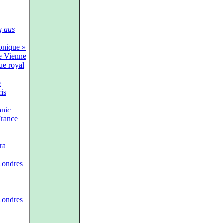
 aus
onique »
e Vienne
ue royal
e
is
nic
France
ra
Londres
Londres