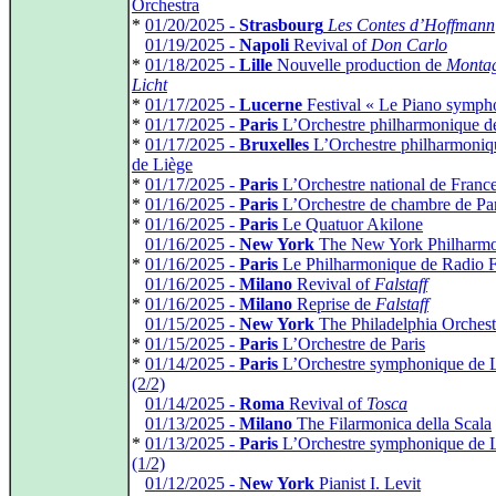
Orchestra
*
01/20/2025 -
Strasbourg
Les Contes d’Hoffmann
*
01/19/2025 -
Napoli
Revival of
Don Carlo
*
01/18/2025 -
Lille
Nouvelle production de
Montag
Licht
*
01/17/2025 -
Lucerne
Festival « Le Piano symph
*
01/17/2025 -
Paris
L’Orchestre philharmonique d
*
01/17/2025 -
Bruxelles
L’Orchestre philharmoniq
de Liège
*
01/17/2025 -
Paris
L’Orchestre national de Franc
*
01/16/2025 -
Paris
L’Orchestre de chambre de Par
*
01/16/2025 -
Paris
Le Quatuor Akilone
*
01/16/2025 -
New York
The New York Philharmo
*
01/16/2025 -
Paris
Le Philharmonique de Radio 
*
01/16/2025 -
Milano
Revival of
Falstaff
*
01/16/2025 -
Milano
Reprise de
Falstaff
*
01/15/2025 -
New York
The Philadelphia Orchest
*
01/15/2025 -
Paris
L’Orchestre de Paris
*
01/14/2025 -
Paris
L’Orchestre symphonique de 
(2/2)
*
01/14/2025 -
Roma
Revival of
Tosca
*
01/13/2025 -
Milano
The Filarmonica della Scala
*
01/13/2025 -
Paris
L’Orchestre symphonique de 
(1/2)
*
01/12/2025 -
New York
Pianist I. Levit