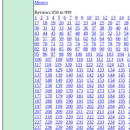
Mexico
Reviews 950 to 999
1
2
3
4
5
6
7
8
9
10
11
12
13
14
1
17
18
19
20
21
22
23
24
25
26
27
28
30
31
32
33
34
35
36
37
38
39
40
41
43
44
45
46
47
48
49
50
51
52
53
54
56
57
58
59
60
61
62
63
64
65
66
67
69
70
71
72
73
74
75
76
77
78
79
80
82
83
84
85
86
87
88
89
90
91
92
93
95
96
97
98
99
100
101
102
103
104
1
106
107
108
109
110
111
112
113
114
1
117
118
119
120
121
122
123
124
125
1
127
128
129
130
131
132
133
134
135
137
138
139
140
141
142
143
144
145
147
148
149
150
151
152
153
154
155
157
158
159
160
161
162
163
164
165
167
168
169
170
171
172
173
174
175
177
178
179
180
181
182
183
184
185
187
188
189
190
191
192
193
194
195
197
198
199
200
201
202
203
204
205
207
208
209
210
211
212
213
214
215
217
218
219
220
221
222
223
224
225
227
228
229
230
231
232
233
234
235
237
238
239
240
241
242
243
244
245