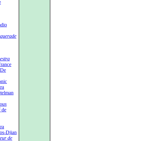
e
adio
querade
estra
France
 De
nic
ra
etelman
sous
é
de
ra
os‑Djian
eur de