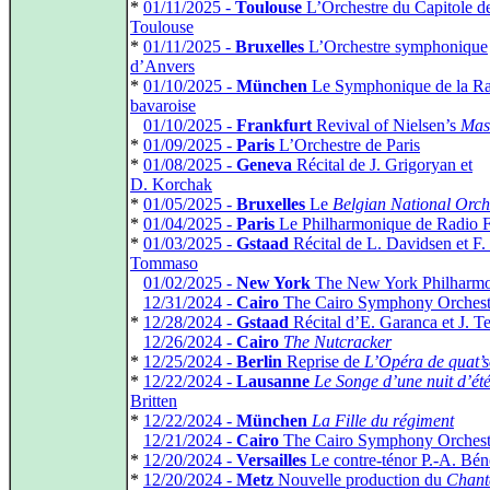
*
01/11/2025 -
Toulouse
L’Orchestre du Capitole d
Toulouse
*
01/11/2025 -
Bruxelles
L’Orchestre symphonique
d’Anvers
*
01/10/2025 -
München
Le Symphonique de la R
bavaroise
*
01/10/2025 -
Frankfurt
Revival of Nielsen’s
Mas
*
01/09/2025 -
Paris
L’Orchestre de Paris
*
01/08/2025 -
Geneva
Récital de J. Grigoryan et
D. Korchak
*
01/05/2025 -
Bruxelles
Le
Belgian National Orch
*
01/04/2025 -
Paris
Le Philharmonique de Radio 
*
01/03/2025 -
Gstaad
Récital de L. Davidsen et F.
Tommaso
*
01/02/2025 -
New York
The New York Philharmo
*
12/31/2024 -
Cairo
The Cairo Symphony Orchest
*
12/28/2024 -
Gstaad
Récital d’E. Garanca et J. T
*
12/26/2024 -
Cairo
The Nutcracker
*
12/25/2024 -
Berlin
Reprise de
L’Opéra de quat’
*
12/22/2024 -
Lausanne
Le Songe d’une nuit d’ét
Britten
*
12/22/2024 -
München
La Fille du régiment
*
12/21/2024 -
Cairo
The Cairo Symphony Orchest
*
12/20/2024 -
Versailles
Le contre‑ténor P.‑A. Bén
*
12/20/2024 -
Metz
Nouvelle production du
Chant