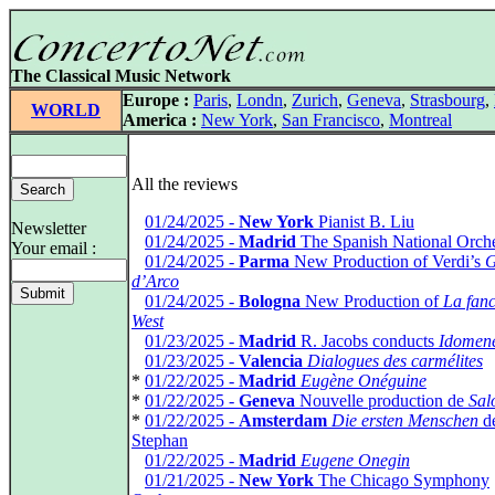
The Classical Music Network
Europe :
Paris
,
Londn
,
Zurich
,
Geneva
,
Strasbourg
,
WORLD
America :
New York
,
San Francisco
,
Montreal
All the reviews
*
01/24/2025 -
New York
Pianist B. Liu
Newsletter
*
01/24/2025 -
Madrid
The Spanish National Orche
Your email :
*
01/24/2025 -
Parma
New Production of Verdi’s
G
d’Arco
*
01/24/2025 -
Bologna
New Production of
La fanc
West
*
01/23/2025 -
Madrid
R. Jacobs conducts
Idomen
*
01/23/2025 -
Valencia
Dialogues des carmélites
*
01/22/2025 -
Madrid
Eugène Onéguine
*
01/22/2025 -
Geneva
Nouvelle production de
Sal
*
01/22/2025 -
Amsterdam
Die ersten Menschen
d
Stephan
*
01/22/2025 -
Madrid
Eugene Onegin
*
01/21/2025 -
New York
The Chicago Symphony