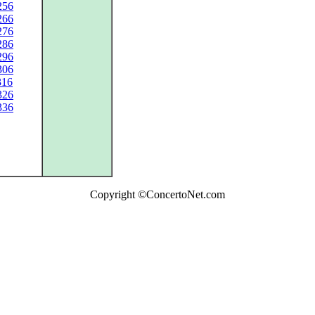
256
266
276
286
296
306
316
326
336
Copyright ©ConcertoNet.com