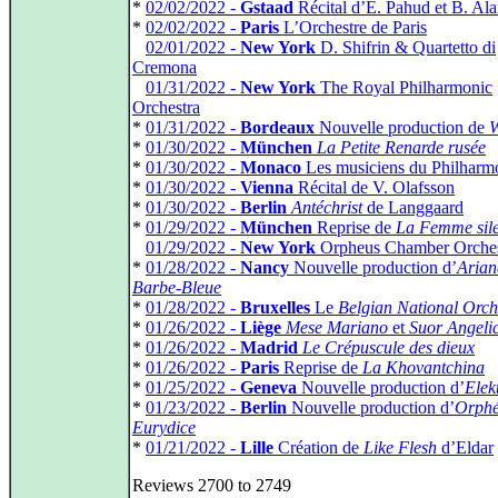
*
02/02/2022 -
Gstaad
Récital d’E. Pahud et B. Ala
*
02/02/2022 -
Paris
L’Orchestre de Paris
*
02/01/2022 -
New York
D. Shifrin & Quartetto di
Cremona
*
01/31/2022 -
New York
The Royal Philharmonic
Orchestra
*
01/31/2022 -
Bordeaux
Nouvelle production de
W
*
01/30/2022 -
München
La Petite Renarde rusée
*
01/30/2022 -
Monaco
Les musiciens du Philharm
*
01/30/2022 -
Vienna
Récital de V. Olafsson
*
01/30/2022 -
Berlin
Antéchrist
de Langgaard
*
01/29/2022 -
München
Reprise de
La Femme sile
*
01/29/2022 -
New York
Orpheus Chamber Orches
*
01/28/2022 -
Nancy
Nouvelle production d’
Arian
Barbe‑Bleue
*
01/28/2022 -
Bruxelles
Le
Belgian National Orch
*
01/26/2022 -
Liège
Mese Mariano
et
Suor Angeli
*
01/26/2022 -
Madrid
Le Crépuscule des dieux
*
01/26/2022 -
Paris
Reprise de
La Khovantchina
*
01/25/2022 -
Geneva
Nouvelle production d’
Elek
*
01/23/2022 -
Berlin
Nouvelle production d’
Orphé
Eurydice
*
01/21/2022 -
Lille
Création de
Like Flesh
d’Eldar
Reviews 2700 to 2749