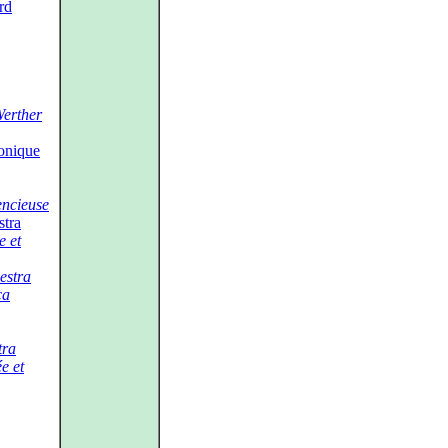
rd
erther
onique
ncieuse
tra
e et
estra
ca
tra
e et