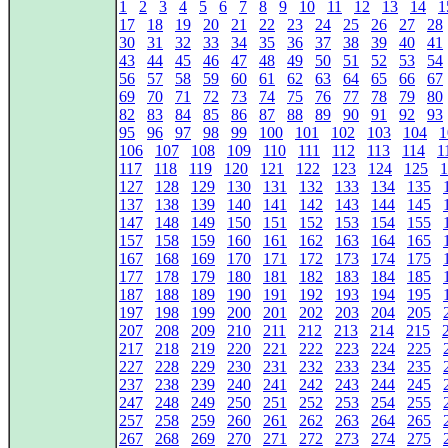
1
2
3
4
5
6
7
8
9
10
11
12
13
14
1
17
18
19
20
21
22
23
24
25
26
27
28
30
31
32
33
34
35
36
37
38
39
40
41
43
44
45
46
47
48
49
50
51
52
53
54
56
57
58
59
60
61
62
63
64
65
66
67
69
70
71
72
73
74
75
76
77
78
79
80
82
83
84
85
86
87
88
89
90
91
92
93
95
96
97
98
99
100
101
102
103
104
1
106
107
108
109
110
111
112
113
114
1
117
118
119
120
121
122
123
124
125
1
127
128
129
130
131
132
133
134
135
137
138
139
140
141
142
143
144
145
147
148
149
150
151
152
153
154
155
157
158
159
160
161
162
163
164
165
167
168
169
170
171
172
173
174
175
177
178
179
180
181
182
183
184
185
187
188
189
190
191
192
193
194
195
197
198
199
200
201
202
203
204
205
207
208
209
210
211
212
213
214
215
217
218
219
220
221
222
223
224
225
227
228
229
230
231
232
233
234
235
237
238
239
240
241
242
243
244
245
247
248
249
250
251
252
253
254
255
257
258
259
260
261
262
263
264
265
267
268
269
270
271
272
273
274
275