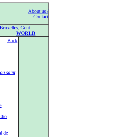
About us /
Contact
Bruxelles
,
Gent
WORLD
Back
on saint
e
adio
l de