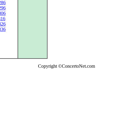
286
296
306
316
326
336
Copyright ©ConcertoNet.com