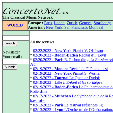
The Classical Music Network
Europe :
Paris
,
Londn
,
Zurich
,
Geneva
,
Strasbourg
,
WORLD
America :
New York
,
San Francisco
,
Montreal
All the reviews
*
02/22/2022 -
New York
Pianist V. Olafsson
Newsletter
*
02/20/2022 -
Baden-Baden
Récital d’I. Levit
Your email :
*
02/20/2022 -
Paris
R. Pichon dirige la
Passion sel
Jean
*
02/19/2022 -
Monaco
Récital de F. Piemontesi
*
02/19/2022 -
New York
Pianist S. Wosner
*
02/19/2022 -
Tournai
Le Quatuor Dudok
*
02/19/2022 -
Lille
L’Enfant et les sortilèges
*
02/19/2022 -
Baden-Baden
Le Philharmonique d
Rotterdam
*
02/17/2022 -
München
Le Symphonique de la R
bavaroise
*
02/13/2022 -
Paris
Le festival Présences (4)
*
02/13/2022 -
Lyon
L’Orchestre de l’Opéra nationa