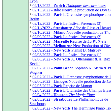
Lyon
*
02/13/2022 -
Zurich
Dialogues des carmélites
*
02/13/2022 -
Bâle
Nouvelle production de
Don Ca
*
02/12/2022 -
Paris
L’Orchestre symphonique all
Berlin
*
02/12/2022 -
Paris
Le festival Présences (3)
*
02/11/2022 -
Strasbourg
Alice
de Glass et Hosse
*
02/10/2022 -
Milano
Nouvelle production de
Tha
*
02/09/2022 -
Paris
Le festival Présences (2)
*
02/09/2022 -
Marseille
Reprise de
La Walkyrie
*
02/09/2022 -
Melbourne
New Production of
Die
*
02/09/2022 -
New York
Pianist D. Matsuev
*
02/08/2022 -
Paris
Le festival Présences (1)
*
02/08/2022 -
New York
A. Ottensamer & A. Bax 
Recital
*
02/07/2022 -
Palm Beach
Soprano N. Sierra & Pi
Wagorn
*
02/07/2022 -
Paris
L’Orchestre symphonique de 
*
02/06/2022 -
Limoges
Nouvelle production de
La
*
02/05/2022 -
Paris
Reprise de
Manon
*
02/04/2022 -
Paris
L’Orchestre des Champs-Elys
*
02/04/2022 -
Houston
The Magic Flute
*
02/03/2022 -
Strasbourg
Le Philharmonique de
Strasbourg
*
02/03/2022 -
New York
The Hermitage Piano Tri