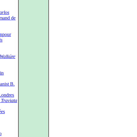
rlos
emand de
inpour
ïs
 Walküre
in
anist B.
Londres
 Traviata
ées
o