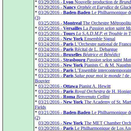
*
03/29/2016 -
Lyon
Nouvelle production de
Brund
*
03/29/2016 -
Nancy
Orphée et Eurydice
de Gluc
*
03/26/2016 -
Baden-Baden
Le Philharmonique de
(3)
*
03/25/2016 -
Montreal
The Orchestre Métropolit
*
03/25/2016 -
Versailles
La
Passion selon saint Ma
*
03/25/2016 -
Tours
La S.A.D.M.P.
et
Trouble in T
*
03/24/2016 -
New York
Ensemble Signal
*
03/24/2016 -
Paris
L’Orchestre national de Franc
*
03/24/2016 -
Paris
Récital de L. Debargue
*
03/24/2016 -
Bruxelles
Béatrice et Bénédict
*
03/24/2016 -
Strasbourg
Passion selon saint Mat
*
03/23/2016 -
New York
Pianists C. & M. Naught
*
03/23/2016 -
Paris
L’Ensemble intercontemporai
*
03/23/2016 -
Paris
Salue pour moi le monde !
de 
Bouvier
*
03/22/2016 -
Ottawa
Pianist A. Hewitt
*
03/22/2016 -
Paris
Royal Orchestra
de H. Honig
*
03/22/2016 -
Roma
Benvenuto Cellini
*
03/21/2016 -
New York
The Academy of St. Marti
Fields
*
03/21/2016 -
Baden-Baden
Le Philharmonique de
(2)
*
03/20/2016 -
New York
The MET Chamber Orche
*
03/20/2016 -
Paris
Le Philharmonique de Los An