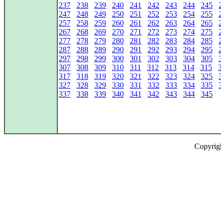
237
238
239
240
241
242
243
244
245
247
248
249
250
251
252
253
254
255
257
258
259
260
261
262
263
264
265
267
268
269
270
271
272
273
274
275
277
278
279
280
281
282
283
284
285
287
288
289
290
291
292
293
294
295
297
298
299
300
301
302
303
304
305
307
308
309
310
311
312
313
314
315
317
318
319
320
321
322
323
324
325
327
328
329
330
331
332
333
334
335
337
338
339
340
341
342
343
344
345
Copyrig