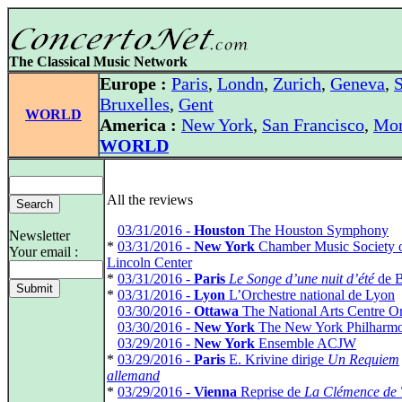
The Classical Music Network
Europe :
Paris
,
Londn
,
Zurich
,
Geneva
,
S
Bruxelles
,
Gent
WORLD
America :
New York
,
San Francisco
,
Mon
WORLD
All the reviews
*
03/31/2016 -
Houston
The Houston Symphony
Newsletter
*
03/31/2016 -
New York
Chamber Music Society 
Your email :
Lincoln Center
*
03/31/2016 -
Paris
Le Songe d’une nuit d’été
de B
*
03/31/2016 -
Lyon
L’Orchestre national de Lyon
*
03/30/2016 -
Ottawa
The National Arts Centre Or
*
03/30/2016 -
New York
The New York Philharmo
*
03/29/2016 -
New York
Ensemble ACJW
*
03/29/2016 -
Paris
E. Krivine dirige
Un Requiem
allemand
*
03/29/2016 -
Vienna
Reprise de
La Clémence de 