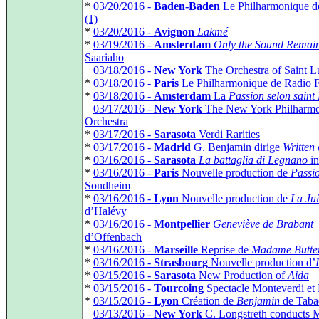
*
03/20/2016 -
Baden-Baden
Le Philharmonique de
(1)
*
03/20/2016 -
Avignon
Lakmé
*
03/19/2016 -
Amsterdam
Only the Sound Remai
Saariaho
*
03/18/2016 -
New York
The Orchestra of Saint L
*
03/18/2016 -
Paris
Le Philharmonique de Radio 
*
03/18/2016 -
Amsterdam
La
Passion selon saint
*
03/17/2016 -
New York
The New York Philharmo
Orchestra
*
03/17/2016 -
Sarasota
Verdi Rarities
*
03/17/2016 -
Madrid
G. Benjamin dirige
Written
*
03/16/2016 -
Sarasota
La battaglia di Legnano
in
*
03/16/2016 -
Paris
Nouvelle production de
Passi
Sondheim
*
03/16/2016 -
Lyon
Nouvelle production de
La Ju
d’Halévy
*
03/16/2016 -
Montpellier
Geneviève de Brabant
d’Offenbach
*
03/16/2016 -
Marseille
Reprise de
Madame Butter
*
03/16/2016 -
Strasbourg
Nouvelle production d’
*
03/15/2016 -
Sarasota
New Production of
Aida
*
03/15/2016 -
Tourcoing
Spectacle Monteverdi et 
*
03/15/2016 -
Lyon
Création de
Benjamin
de Taba
*
03/13/2016 -
New York
C. Longstreth conducts M