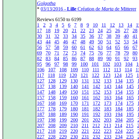
Golgotha
*
03/13/2016 -
Lille
Création de
Marta
de Mitterer
Reviews 6150 to 6199
1
2
3
4
5
6
7
8
9
10
11
12
13
14
1
17
18
19
20
21
22
23
24
25
26
27
28
30
31
32
33
34
35
36
37
38
39
40
41
43
44
45
46
47
48
49
50
51
52
53
54
56
57
58
59
60
61
62
63
64
65
66
67
69
70
71
72
73
74
75
76
77
78
79
80
82
83
84
85
86
87
88
89
90
91
92
93
95
96
97
98
99
100
101
102
103
104
1
106
107
108
109
110
111
112
113
114
1
117
118
119
120
121
122
123
124
125
1
127
128
129
130
131
132
133
134
135
137
138
139
140
141
142
143
144
145
147
148
149
150
151
152
153
154
155
157
158
159
160
161
162
163
164
165
167
168
169
170
171
172
173
174
175
177
178
179
180
181
182
183
184
185
187
188
189
190
191
192
193
194
195
197
198
199
200
201
202
203
204
205
207
208
209
210
211
212
213
214
215
217
218
219
220
221
222
223
224
225
227
228
229
230
231
232
233
234
235