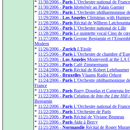
*
11/30/2006 -
Paris
L’Orchestre national de Franc
*
11/30/2006 -
Paris
Idoménée
au Palais Garnier
*
11/29/2006 -
Paris
L’Orchestre philharmonique d
*
11/29/2006 -
Los Angeles
Christmas with Humpe
*
11/28/2006 -
Paris
Récital de Wilhem Latchoumi
*
11/28/2006 -
Paris
L’Orchestre national de Lille
*
11/28/2006 -
Paris
Le quintette vocal Cinq de cœ
*
11/27/2006 -
Paris
George Benjamin et l’Ensemb
Modern
*
11/26/2006 -
Zurich
L'Etoile
*
11/25/2006 -
Paris
L’Orchestre de chambre d’Eur
*
11/25/2006 -
Los Angeles
Monteverdi at the LA 
*
11/25/2006 -
Paris
Café Zimmermann
*
11/24/2006 -
Paris
Récital de Robert Lehrbaumer
*
11/24/2006 -
Bruxelles
Vlaams Radio Orkest
*
11/24/2006 -
Paris
L'Orchestre philharmonique d
France
*
11/23/2006 -
Paris
Barry Douglas et Camerata Ire
*
11/22/2006 -
Paris
Création de
Into the Litte Hill
d
Benjamin
*
11/22/2006 -
Paris
L’Orchestre national de Franc
*
11/22/2006 -
Paris
L'Orchestre de Paris
*
11/21/2006 -
Paris
Récital de Viviane Bruneau
*
11/21/2006 -
Paris
Aida
à Bercy
*
11/21/2006 -
Normandie
Récital de Roger Murar