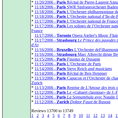
*
11/20/2006 -
Paris
Récital de Pierre-Laurent Aim
*
11/18/2006 -
Paris
SWR Sinfonieorchester Bade
*
11/18/2006 -
Paris
L’Orchestre philharmonique d
*
11/18/2006 -
Paris
L’Orchestre national d’Ile-de-
*
11/17/2006 -
Paris
L’Orchestre national de Franc
*
11/17/2006 -
Paris
Les solistes de l’Orchestre nat
France
*
11/17/2006 -
Toronto
Opera Atelier's
Magic Flut
*
11/17/2006 -
Strasbourg
Le Prince des pagodes
p
d'At
*
11/16/2006 -
Bruxelles
L’Orchestre deFilharmoni
*
11/16/2006 -
Strasbourg
Marc Albrecht dirige Be
*
11/15/2006 -
Paris
Faustus
de Dusapin
*
11/15/2006 -
Paris
L’Orchestre de Paris
*
11/14/2006 -
Paris
Steve Reich
and musicians
*
11/14/2006 -
Paris
Récital de Ben Heppner
*
11/13/2006 -
Paris
Capuçon et l’Orchestre de ch
Zurich
*
11/13/2006 -
Paris
Reprise de
L'Amour des trois 
*
11/12/2006 -
Paris
Le «Cabaret classique» de J.-F
*
11/12/2006 -
Paris
La Sonnambula
avec Natalie 
*
11/12/2006 -
Zurich
Doktor Faust
de Busoni
Reviews 13700 to 13749
1
2
3
4
5
6
7
8
9
10
11
12
13
14
1