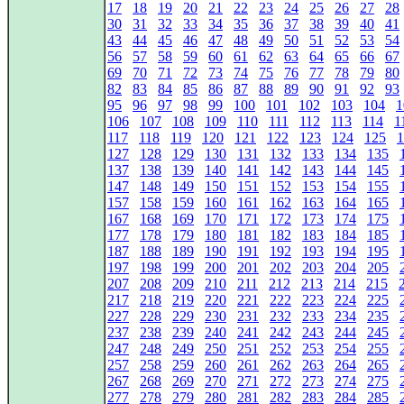
17
18
19
20
21
22
23
24
25
26
27
28
30
31
32
33
34
35
36
37
38
39
40
41
43
44
45
46
47
48
49
50
51
52
53
54
56
57
58
59
60
61
62
63
64
65
66
67
69
70
71
72
73
74
75
76
77
78
79
80
82
83
84
85
86
87
88
89
90
91
92
93
95
96
97
98
99
100
101
102
103
104
1
106
107
108
109
110
111
112
113
114
1
117
118
119
120
121
122
123
124
125
1
127
128
129
130
131
132
133
134
135
137
138
139
140
141
142
143
144
145
147
148
149
150
151
152
153
154
155
157
158
159
160
161
162
163
164
165
167
168
169
170
171
172
173
174
175
177
178
179
180
181
182
183
184
185
187
188
189
190
191
192
193
194
195
197
198
199
200
201
202
203
204
205
207
208
209
210
211
212
213
214
215
217
218
219
220
221
222
223
224
225
227
228
229
230
231
232
233
234
235
237
238
239
240
241
242
243
244
245
247
248
249
250
251
252
253
254
255
257
258
259
260
261
262
263
264
265
267
268
269
270
271
272
273
274
275
277
278
279
280
281
282
283
284
285