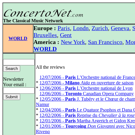
The Classical Music Network
Europe :
Paris
,
Londn
,
Zurich
,
Geneva
,
S
Bruxelles
,
Gent
WORLD
America :
New York
,
San Francisco
,
Mon
WORLD
All the reviews
*
12/07/2006 -
Paris
L’Orchestre national de Franc
Newsletter
*
12/07/2006 -
Milano
Aida
en ouverture de saison
Your email :
*
12/06/2006 -
Paris
L’Orchestre national de Lyon
*
12/06/2006 -
Toronto
Canadian Opera Company
*
12/05/2006 -
Paris
J. Tubéry et le Chœur de cham
Namur
*
12/04/2006 -
Paris
Le Quatuor Psophos et Dana C
*
12/02/2006 -
Paris
Reprise du
Chevalier à la rose
*
12/01/2006 -
Paris
Martha Argerich et Gidon Kr
*
12/01/2006 -
Tourcoing
Don Giovanni
avec Nico
Rivenq