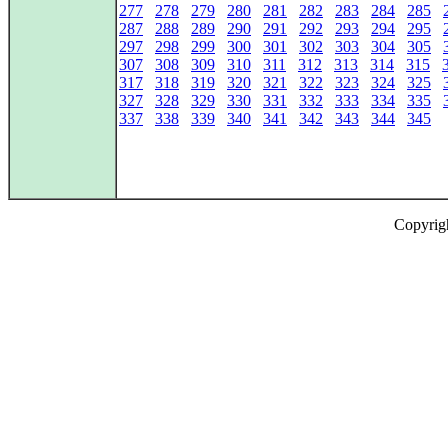
277
278
279
280
281
282
283
284
285
287
288
289
290
291
292
293
294
295
297
298
299
300
301
302
303
304
305
307
308
309
310
311
312
313
314
315
317
318
319
320
321
322
323
324
325
327
328
329
330
331
332
333
334
335
337
338
339
340
341
342
343
344
345
Copyrig