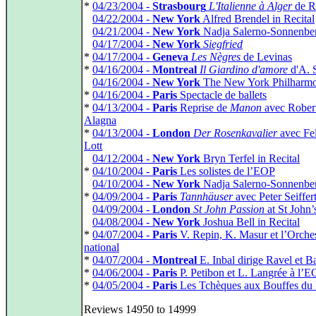
*
04/23/2004 -
Strasbourg
L'Italienne à Alger
de R
*
04/22/2004 -
New York
Alfred Brendel in Recital
*
04/21/2004 -
New York
Nadja Salerno-Sonnenbe
*
04/17/2004 -
New York
Siegfried
*
04/17/2004 -
Geneva
Les Nègres
de Levinas
*
04/16/2004 -
Montreal
Il Giardino d'amore
d'A. S
*
04/16/2004 -
New York
The New York Philharmo
*
04/16/2004 -
Paris
Spectacle de ballets
*
04/13/2004 -
Paris
Reprise de
Manon
avec Rober
Alagna
*
04/13/2004 -
London
Der Rosenkavalier
avec Fel
Lott
*
04/12/2004 -
New York
Bryn Terfel in Recital
*
04/10/2004 -
Paris
Les solistes de l’EOP
*
04/10/2004 -
New York
Nadja Salerno-Sonnenbe
*
04/09/2004 -
Paris
Tannhäuser
avec Peter Seiffer
*
04/09/2004 -
London
St John Passion
at St John’
*
04/08/2004 -
New York
Joshua Bell in Recital
*
04/07/2004 -
Paris
V. Repin, K. Masur et l’Orche
national
*
04/07/2004 -
Montreal
E. Inbal dirige Ravel et B
*
04/06/2004 -
Paris
P. Petibon et L. Langrée à l’
*
04/05/2004 -
Paris
Les Tchèques aux Bouffes du 
Reviews 14950 to 14999