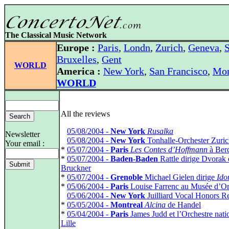
The Classical Music Network
Europe :
Paris
,
Londn
,
Zurich
,
Geneva
,
S
Bruxelles
,
Gent
WORLD
America :
New York
,
San Francisco
,
Mon
WORLD
All the reviews
*
05/08/2004 -
New York
Rusalka
Newsletter
*
05/08/2004 -
New York
Tonhalle-Orchester Zuri
Your email :
*
05/07/2004 -
Paris
Les Contes d’Hoffmann
à Ber
*
05/07/2004 -
Baden-Baden
Rattle dirige Dvorak 
Bruckner
*
05/07/2004 -
Grenoble
Michael Gielen dirige
Ido
*
05/06/2004 -
Paris
Louise Farrenc au Musée d’O
*
05/06/2004 -
New York
Juilliard Vocal Honors Re
*
05/05/2004 -
Montreal
Alcina
de Handel
*
05/04/2004 -
Paris
James Judd et l’Orchestre nati
Lille