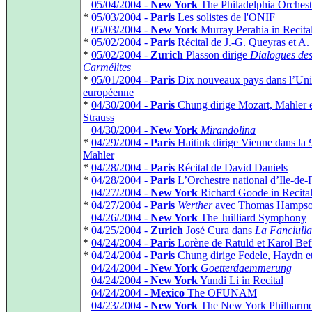
*
05/04/2004 -
New York
The Philadelphia Orchest
*
05/03/2004 -
Paris
Les solistes de l'ONIF
*
05/03/2004 -
New York
Murray Perahia in Recita
*
05/02/2004 -
Paris
Récital de J.-G. Queyras et A.
*
05/02/2004 -
Zurich
Plasson dirige
Dialogues de
Carmélites
*
05/01/2004 -
Paris
Dix nouveaux pays dans l’Un
européenne
*
04/30/2004 -
Paris
Chung dirige Mozart, Mahler e
Strauss
*
04/30/2004 -
New York
Mirandolina
*
04/29/2004 -
Paris
Haitink dirige Vienne dans la
Mahler
*
04/28/2004 -
Paris
Récital de David Daniels
*
04/28/2004 -
Paris
L’Orchestre national d’Ile-de-
*
04/27/2004 -
New York
Richard Goode in Recita
*
04/27/2004 -
Paris
Werther
avec Thomas Hamps
*
04/26/2004 -
New York
The Juilliard Symphony
*
04/25/2004 -
Zurich
José Cura dans
La Fanciulla
*
04/24/2004 -
Paris
Lorène de Ratuld et Karol Bef
*
04/24/2004 -
Paris
Chung dirige Fedele, Haydn e
*
04/24/2004 -
New York
Goetterdaemmerung
*
04/24/2004 -
New York
Yundi Li in Recital
*
04/24/2004 -
Mexico
The OFUNAM
*
04/23/2004 -
New York
The New York Philharmo