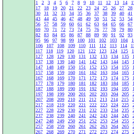
1
2
3
4
5
6
7
8
9
10
11
12
13
14
1
17
18
19
20
21
22
23
24
25
26
27
28
30
31
32
33
34
35
36
37
38
39
40
41
43
44
45
46
47
48
49
50
51
52
53
54
56
57
58
59
60
61
62
63
64
65
66
67
69
70
71
72
73
74
75
76
77
78
79
80
82
83
84
85
86
87
88
89
90
91
92
93
95
96
97
98
99
100
101
102
103
104
1
106
107
108
109
110
111
112
113
114
1
117
118
119
120
121
122
123
124
125
1
127
128
129
130
131
132
133
134
135
137
138
139
140
141
142
143
144
145
147
148
149
150
151
152
153
154
155
157
158
159
160
161
162
163
164
165
167
168
169
170
171
172
173
174
175
177
178
179
180
181
182
183
184
185
187
188
189
190
191
192
193
194
195
197
198
199
200
201
202
203
204
205
207
208
209
210
211
212
213
214
215
217
218
219
220
221
222
223
224
225
227
228
229
230
231
232
233
234
235
237
238
239
240
241
242
243
244
245
247
248
249
250
251
252
253
254
255
257
258
259
260
261
262
263
264
265
267
268
269
270
271
272
273
274
275