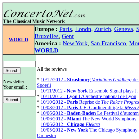
The Classical Music Network
Europe :
Paris
,
Londn
,
Zurich
,
Geneva
,
S
Bruxelles
,
Gent
WORLD
America :
New York
,
San Francisco
,
Mon
WORLD
All the reviews
*
10/12/2012 -
Strasbourg
Variations Goldberg
de 
Newsletter
Spoerli
Your email :
*
10/11/2012 -
New York
Ensemble Signal plays J.
*
10/11/2012 -
Lyon
L’Orchestre national de Lyon
*
10/10/2012 -
Paris
Reprise de
The Rake’s Progres
*
10/08/2012 -
Paris
J. E. Gardiner dirige la
Missa 
*
10/06/2012 -
Baden-Baden
Le Festival d’autom
*
10/06/2012 -
Miami
The New World Symphony
*
10/06/2012 -
Chicago
Elektra
*
10/05/2012 -
New York
The Chicago Symphony
Orchestra