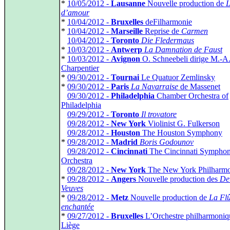
*
10/05/2012 -
Lausanne
Nouvelle production de
L
d’amour
*
10/04/2012 -
Bruxelles
deFilharmonie
*
10/04/2012 -
Marseille
Reprise de
Carmen
*
10/04/2012 -
Toronto
Die Fledermaus
*
10/03/2012 -
Antwerp
La Damnation de Faust
*
10/03/2012 -
Avignon
O. Schneebeli dirige M.-A
Charpentier
*
09/30/2012 -
Tournai
Le Quatuor Zemlinsky
*
09/30/2012 -
Paris
La Navarraise
de Massenet
*
09/30/2012 -
Philadelphia
Chamber Orchestra of
Philadelphia
*
09/29/2012 -
Toronto
Il trovatore
*
09/28/2012 -
New York
Violinist G. Fulkerson
*
09/28/2012 -
Houston
The Houston Symphony
*
09/28/2012 -
Madrid
Boris Godounov
*
09/28/2012 -
Cincinnati
The Cincinnati Sympho
Orchestra
*
09/28/2012 -
New York
The New York Philharmo
*
09/28/2012 -
Angers
Nouvelle production des
De
Veuves
*
09/28/2012 -
Metz
Nouvelle production de
La Flû
enchantée
*
09/27/2012 -
Bruxelles
L’Orchestre philharmoniq
Liège