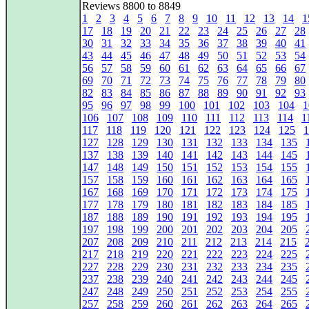
Reviews 8800 to 8849
1
2
3
4
5
6
7
8
9
10
11
12
13
14
1
17
18
19
20
21
22
23
24
25
26
27
28
30
31
32
33
34
35
36
37
38
39
40
41
43
44
45
46
47
48
49
50
51
52
53
54
56
57
58
59
60
61
62
63
64
65
66
67
69
70
71
72
73
74
75
76
77
78
79
80
82
83
84
85
86
87
88
89
90
91
92
93
95
96
97
98
99
100
101
102
103
104
1
106
107
108
109
110
111
112
113
114
1
117
118
119
120
121
122
123
124
125
1
127
128
129
130
131
132
133
134
135
137
138
139
140
141
142
143
144
145
147
148
149
150
151
152
153
154
155
157
158
159
160
161
162
163
164
165
167
168
169
170
171
172
173
174
175
177
178
179
180
181
182
183
184
185
187
188
189
190
191
192
193
194
195
197
198
199
200
201
202
203
204
205
207
208
209
210
211
212
213
214
215
217
218
219
220
221
222
223
224
225
227
228
229
230
231
232
233
234
235
237
238
239
240
241
242
243
244
245
247
248
249
250
251
252
253
254
255
257
258
259
260
261
262
263
264
265