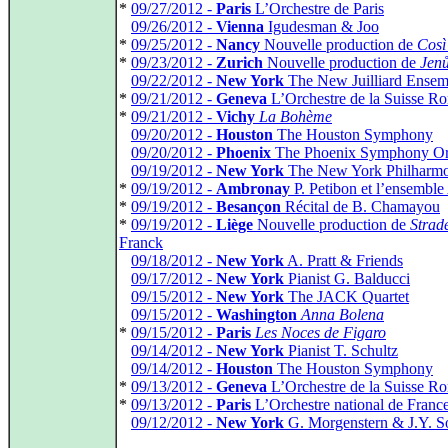
*
09/27/2012 -
Paris
L’Orchestre de Paris
*
09/26/2012 -
Vienna
Igudesman & Joo
*
09/25/2012 -
Nancy
Nouvelle production de
Così 
*
09/23/2012 -
Zurich
Nouvelle production de
Jenů
*
09/22/2012 -
New York
The New Juilliard Ensem
*
09/21/2012 -
Geneva
L’Orchestre de la Suisse R
*
09/21/2012 -
Vichy
La Bohème
*
09/20/2012 -
Houston
The Houston Symphony
*
09/20/2012 -
Phoenix
The Phoenix Symphony Or
*
09/19/2012 -
New York
The New York Philharmo
*
09/19/2012 -
Ambronay
P. Petibon et l’ensemble
*
09/19/2012 -
Besançon
Récital de B. Chamayou
*
09/19/2012 -
Liège
Nouvelle production de
Strade
Franck
*
09/18/2012 -
New York
A. Pratt & Friends
*
09/17/2012 -
New York
Pianist G. Balducci
*
09/15/2012 -
New York
The JACK Quartet
*
09/15/2012 -
Washington
Anna Bolena
*
09/15/2012 -
Paris
Les Noces de Figaro
*
09/14/2012 -
New York
Pianist T. Schultz
*
09/14/2012 -
Houston
The Houston Symphony
*
09/13/2012 -
Geneva
L’Orchestre de la Suisse R
*
09/13/2012 -
Paris
L’Orchestre national de Franc
*
09/12/2012 -
New York
G. Morgenstern & J.Y. S