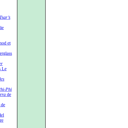
Tsar’s
ie
nod et
rglass
er
s Le
des
hi-Phi
rra
de
 de
del
re