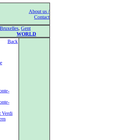
About us /
Contact
Bruxelles
,
Gent
WORLD
Back
e
onte-
onte-
t Verdi
ern