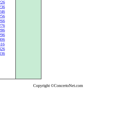
226
236
246
256
266
276
286
296
306
316
326
336
Copyright ©ConcertoNet.com