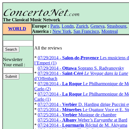
The Classical Music Network
Europe :
Paris
,
Londn
,
Zurich
,
Geneva
,
Strasbourg
,
WORLD
America :
New York
,
San Francisco
,
Montreal
All the reviews
*
07/29/2014 -
Salon-de-Provence
Les musiciens d
Newsletter
l’Emperi (1)
Your email :
*
07/29/2014 -
Ottawa
Soprano S. Radvanovsky
*
07/29/2014 -
Saint-Céré
Le Voyage dans la Lune
d’Offenbach
*
07/28/2014 -
La Roque
Le Philharmonique de M
Carlo (2)
*
07/27/2014 -
La Roque
Le Philharmonique de M
Carlo (1)
*
07/27/2014 -
Verbier
D. Harding dirige Puccini e
*
07/25/2014 -
Ménerbes
Le Quatuor Voce et E. St
*
07/25/2014 -
Verbier
Musique de chambre
*
07/25/2014 -
Albany
Weber’s
Euryanthe
at Bard
*
07/24/2014 -
Lourmarin
Récital de M. Akiyama