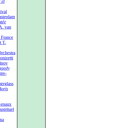
 et
ival
msterdam
ntée
 A. van
 France
t T.
rchestra
nizetti
inov
agedy
tre-
erglass
Boris
Genaux
pirituel
ana