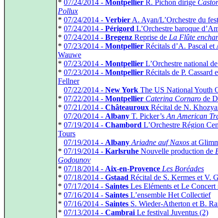
*
07/24/2014 -
Montpellier
R. Pichon dirige
Castor
Pollux
*
07/24/2014 -
Verbier
A. Ayan/L’Orchestre du fest
*
07/24/2014 -
Périgord
L’Orchestre baroque d’A
*
07/24/2014 -
Bregenz
Reprise de
La Flûte encha
*
07/23/2014 -
Montpellier
Récitals d’A. Pascal et
Wauwe
*
07/23/2014 -
Montpellier
L’Orchestre national de
*
07/23/2014 -
Montpellier
Récitals de P. Cassard e
Fellner
*
07/22/2014 -
New York
The US National Youth O
*
07/22/2014 -
Montpellier
Caterina Cornaro
de Do
*
07/21/2014 -
Châteauroux
Récital de N. Khozya
*
07/20/2014 -
Albany
T. Picker’s
An American Tr
*
07/19/2014 -
Chambord
L’Orchestre Région Cen
Tours
*
07/19/2014 -
Albany
Ariadne auf Naxos
at Glimm
*
07/19/2014 -
Karlsruhe
Nouvelle production de
Godounov
*
07/18/2014 -
Aix-en-Provence
Les Boréades
*
07/18/2014 -
Gstaad
Récital de S. Kermes et V. 
*
07/17/2014 -
Saintes
Les Eléments et Le Concert s
*
07/16/2014 -
Saintes
L’ensemble Het Collectief
*
07/16/2014 -
Saintes
S. Wieder-Atherton et B. R
*
07/13/2014 -
Cambrai
Le festival Juventus (2)