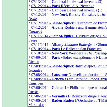
*
07/13/2014 -
Cambrai
Le festival Juventus (3)
*
07/12/2014 -
Paris
Récital d’A. Netrebko
*
07/12/2014 -
Cambrai
Le festival Juventus (1)
*
07/12/2014 -
New York
Rimsky-Korsakov’s
The 
Bride
*
07/12/2014 -
Saint-Riquier
L’Orchestre de Picard
*
07/12/2014 -
Albany
Rodgers and Hammerstein’s
Carousel
*
07/11/2014 -
Saint-Riquier
H. Niquet dirige Gou
Fauré
*
07/11/2014 -
Albany
Madama Butterfly
at Glimme
*
07/10/2014 -
Paris
Le Ballet de San Francisco
*
07/10/2014 -
New York
Weinberg’s
The Passeng
*
07/09/2014 -
Paris
«Soirée exceptionnelle Nicola
Riche»
*
07/09/2014 -
Saint-Riquier
Ballet d’après
Les In
Galantes
*
07/08/2014 -
Lausanne
Nouvelle production de
P
*
07/08/2014 -
Geneva
I Due Baroni di Rocca Azzu
Cimarosa
*
07/06/2014 -
Colmar
Le Philharmonique national
Russie
*
07/06/2014 -
Versailles
F. Bonizzoni dirige Haen
*
07/06/2014 -
Baden-Baden
L’Orchestre du Théât
Mariinsky