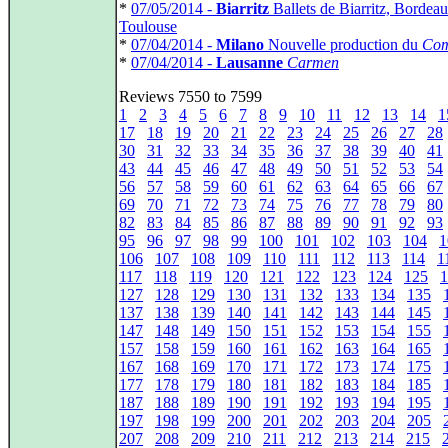
*
07/05/2014 -
Biarritz
Ballets de Biarritz, Bordeau
Toulouse
*
07/04/2014 -
Milano
Nouvelle production du
Com
*
07/04/2014 -
Lausanne
Carmen
Reviews 7550 to 7599
1
2
3
4
5
6
7
8
9
10
11
12
13
14
1
17
18
19
20
21
22
23
24
25
26
27
28
30
31
32
33
34
35
36
37
38
39
40
41
43
44
45
46
47
48
49
50
51
52
53
54
56
57
58
59
60
61
62
63
64
65
66
67
69
70
71
72
73
74
75
76
77
78
79
80
82
83
84
85
86
87
88
89
90
91
92
93
95
96
97
98
99
100
101
102
103
104
1
106
107
108
109
110
111
112
113
114
1
117
118
119
120
121
122
123
124
125
1
127
128
129
130
131
132
133
134
135
137
138
139
140
141
142
143
144
145
147
148
149
150
151
152
153
154
155
157
158
159
160
161
162
163
164
165
167
168
169
170
171
172
173
174
175
177
178
179
180
181
182
183
184
185
187
188
189
190
191
192
193
194
195
197
198
199
200
201
202
203
204
205
207
208
209
210
211
212
213
214
215