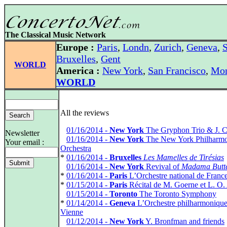
The Classical Music Network
Europe :
Paris
,
Londn
,
Zurich
,
Geneva
,
S
Bruxelles
,
Gent
WORLD
America :
New York
,
San Francisco
,
Mon
WORLD
All the reviews
*
01/16/2014 -
New York
The Gryphon Trio & J. 
Newsletter
*
01/16/2014 -
New York
The New York Philharmo
Your email :
Orchestra
*
01/16/2014 -
Bruxelles
Les Mamelles de Tirésias
*
01/16/2014 -
New York
Revival of
Madama Butte
*
01/16/2014 -
Paris
L’Orchestre national de Franc
*
01/15/2014 -
Paris
Récital de M. Goerne et L. O.
*
01/15/2014 -
Toronto
The Toronto Symphony
*
01/14/2014 -
Geneva
L’Orchestre philharmonique
Vienne
*
01/12/2014 -
New York
Y. Bronfman and friends