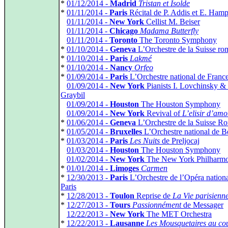
*
01/12/2014 -
Madrid
Tristan et Isolde
*
01/11/2014 -
Paris
Récital de P. Addis et E. Hamp
*
01/11/2014 -
New York
Cellist M. Beiser
*
01/11/2014 -
Chicago
Madama Butterfly
*
01/11/2014 -
Toronto
The Toronto Symphony
*
01/10/2014 -
Geneva
L’Orchestre de la Suisse r
*
01/10/2014 -
Paris
Lakmé
*
01/10/2014 -
Nancy
Orfeo
*
01/09/2014 -
Paris
L’Orchestre national de Franc
*
01/09/2014 -
New York
Pianists I. Lovchinsky &
Graybil
*
01/09/2014 -
Houston
The Houston Symphony
*
01/09/2014 -
New York
Revival of
L’elisir d’amo
*
01/06/2014 -
Geneva
L’Orchestre de la Suisse R
*
01/05/2014 -
Bruxelles
L’Orchestre national de B
*
01/03/2014 -
Paris
Les Nuits
de Preljocaj
*
01/03/2014 -
Houston
The Houston Symphony
*
01/02/2014 -
New York
The New York Philharmo
*
01/01/2014 -
Limoges
Carmen
*
12/30/2013 -
Paris
L’Orchestre de l’Opéra nationa
Paris
*
12/28/2013 -
Toulon
Reprise de
La Vie parisienn
*
12/27/2013 -
Tours
Passionnément
de Messager
*
12/22/2013 -
New York
The MET Orchestra
*
12/22/2013 -
Lausanne
Les Mousquetaires au co