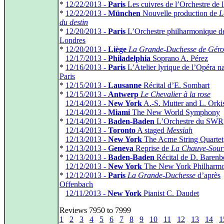
*
12/22/2013 -
Paris
Les cuivres de l’Orchestre de 
*
12/22/2013 -
München
Nouvelle production de
L
du destin
*
12/20/2013 -
Paris
L’Orchestre philharmonique d
Londres
*
12/20/2013 -
Liège
La Grande-Duchesse de Gérol
*
12/17/2013 -
Philadelphia
Soprano A. Pérez
*
12/16/2013 -
Paris
L’Atelier lyrique de l’Opéra na
Paris
*
12/15/2013 -
Lausanne
Récital d’E. Sombart
*
12/15/2013 -
Antwerp
Le Chevalier à la rose
*
12/14/2013 -
New York
A.-S. Mutter and L. Orki
*
12/14/2013 -
Miami
The New World Symphony
*
12/14/2013 -
Baden-Baden
L’Orchestre du SWR
*
12/14/2013 -
Toronto
A staged
Messiah
*
12/13/2013 -
New York
The Acme String Quartet
*
12/13/2013 -
Geneva
Reprise de
La Chauve-Sour
*
12/13/2013 -
Baden-Baden
Récital de D. Baren
*
12/12/2013 -
New York
The New York Philharmo
*
12/12/2013 -
Paris
La Grande-Duchesse
d’après
Offenbach
*
12/11/2013 -
New York
Pianist C. Daudet
Reviews 7950 to 7999
1
2
3
4
5
6
7
8
9
10
11
12
13
14
1