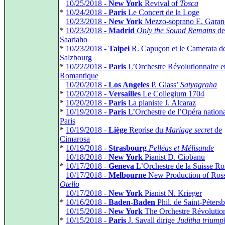
*
10/25/2018 -
New York
Revival of
Tosca
*
10/24/2018 -
Paris
Le Concert de la Loge
*
10/23/2018 -
New York
Mezzo-soprano E. Garan
*
10/23/2018 -
Madrid
Only the Sound Remains
de
Saariaho
*
10/23/2018 -
Taipei
R. Capuçon et le Camerata d
Salzbourg
*
10/22/2018 -
Paris
L’Orchestre Révolutionnaire e
Romantique
*
10/20/2018 -
Los Angeles
P. Glass’
Satyagraha
*
10/20/2018 -
Versailles
Le Collegium 1704
*
10/20/2018 -
Paris
La pianiste J. Alcaraz
*
10/19/2018 -
Paris
L’Orchestre de l’Opéra nationa
Paris
*
10/19/2018 -
Liège
Reprise du
Mariage secret
de
Cimarosa
*
10/19/2018 -
Strasbourg
Pelléas et Mélisande
*
10/18/2018 -
New York
Pianist D. Ciobanu
*
10/17/2018 -
Geneva
L’Orchestre de la Suisse R
*
10/17/2018 -
Melbourne
New Production of Ross
Otello
*
10/17/2018 -
New York
Pianist N. Krieger
*
10/16/2018 -
Baden-Baden
Phil. de Saint-Péters
*
10/15/2018 -
New York
The Orchestre Révolutio
*
10/15/2018 -
Paris
J. Savall dirige
Juditha triump