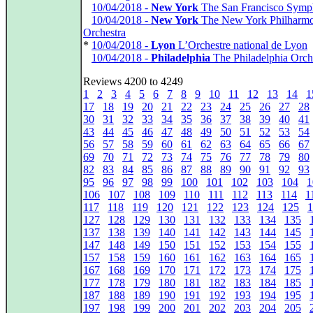
*
10/04/2018 -
New York
The San Francisco Sym
*
10/04/2018 -
New York
The New York Philharmo
Orchestra
*
10/04/2018 -
Lyon
L’Orchestre national de Lyon
*
10/04/2018 -
Philadelphia
The Philadelphia Orch
Reviews 4200 to 4249
1
2
3
4
5
6
7
8
9
10
11
12
13
14
1
17
18
19
20
21
22
23
24
25
26
27
28
30
31
32
33
34
35
36
37
38
39
40
41
43
44
45
46
47
48
49
50
51
52
53
54
56
57
58
59
60
61
62
63
64
65
66
67
69
70
71
72
73
74
75
76
77
78
79
80
82
83
84
85
86
87
88
89
90
91
92
93
95
96
97
98
99
100
101
102
103
104
1
106
107
108
109
110
111
112
113
114
1
117
118
119
120
121
122
123
124
125
1
127
128
129
130
131
132
133
134
135
137
138
139
140
141
142
143
144
145
147
148
149
150
151
152
153
154
155
157
158
159
160
161
162
163
164
165
167
168
169
170
171
172
173
174
175
177
178
179
180
181
182
183
184
185
187
188
189
190
191
192
193
194
195
197
198
199
200
201
202
203
204
205