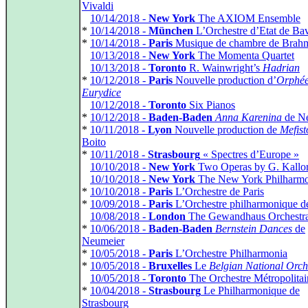
Vivaldi
*
10/14/2018 -
New York
The AXIOM Ensemble
*
10/14/2018 -
München
L’Orchestre d’Etat de Bav
*
10/14/2018 -
Paris
Musique de chambre de Brah
*
10/13/2018 -
New York
The Momenta Quartet
*
10/13/2018 -
Toronto
R. Wainwright’s
Hadrian
*
10/12/2018 -
Paris
Nouvelle production d’
Orphée
Eurydice
*
10/12/2018 -
Toronto
Six Pianos
*
10/12/2018 -
Baden-Baden
Anna Karenina
de N
*
10/11/2018 -
Lyon
Nouvelle production de
Mefist
Boito
*
10/11/2018 -
Strasbourg
« Spectres d’Europe »
*
10/10/2018 -
New York
Two Operas by G. Kallo
*
10/10/2018 -
New York
The New York Philharmo
*
10/10/2018 -
Paris
L’Orchestre de Paris
*
10/09/2018 -
Paris
L’Orchestre philharmonique d
*
10/08/2018 -
London
The Gewandhaus Orchestr
*
10/06/2018 -
Baden-Baden
Bernstein Dances
de
Neumeier
*
10/05/2018 -
Paris
L’Orchestre Philharmonia
*
10/05/2018 -
Bruxelles
Le
Belgian National Orch
*
10/05/2018 -
Toronto
The Orchestre Métropolitai
*
10/04/2018 -
Strasbourg
Le Philharmonique de
Strasbourg