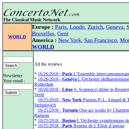
The Classical Music Network
Europe :
Paris
,
Londn
,
Zurich
,
Geneva
,
S
Bruxelles
,
Gent
WORLD
America :
New York
,
San Francisco
,
Mon
WORLD
All the reviews
*
10/26/2018 -
Paris
L’Ensemble intercontemporai
Newsletter
*
10/26/2018 -
Geneva
L’Orchestre philharmonique
Your email :
Rotterdam
*
10/26/2018 -
Liège
S. Scappucci dirige le
Requie
Verdi
*
10/25/2018 -
New York
Pianists P.-L. Aimard & T
Stefanovich
*
10/25/2018 -
Toronto
One-act works by Charpent
Rameau
*
10/25/2018 -
Boston
L’Orchestre symphonique d
*
10/25/2018 -
Paris
Reprise de
L’Elixir d’amour