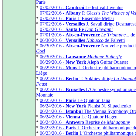
Paris
*
07/02/2016 -
Cambrai
Le festival Juventus
*
07/02/2016 -
Albany
P. Glass’s
The Witches of Ve
*
07/02/2016 -
Paris
L’Ensemble Meltar
*
07/02/2016 -
Versailles
J. Savall dirige Desmarest 
*
07/02/2016 -
Santa Fe
Don Giovanni
*
07/01/2016 -
Aix-en-Provence
Le Triomphe...
de
*
06/30/2016 -
Versailles
Nabucco
de Falvetti
*
06/30/2016 -
Aix-en-Provence
Nouvelle producti
Così
*
06/30/2016 -
Lausanne
Madame Butterfly
*
06/29/2016 -
New York
Aleph Guitar Quartet
*
06/29/2016 -
Mons
L’Orchestre philharmonique r
Liège
*
06/25/2016 -
Berlin
T. Sokhiev dirige
La Damnat
Faust
*
06/25/2016 -
Bruxelles
L’Orchestre symphonique 
Monnaie
*
06/25/2016 -
Paris
Le Quatuor Tana
*
06/24/2016 -
New York
Pianist N. Shpachenko
*
06/24/2016 -
Istanbul
The Vienna Symphony Orc
*
06/24/2016 -
Vienna
Le Quatuor Hagen
*
06/24/2016 -
Antwerp
Reprise de
Mahagonny
*
06/23/2016 -
Paris
L’Orchestre philharmonique d
*
06/23/2016 -
Berlin
L’Orchestre philharmonique d