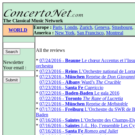
The Classical Music Network
Europe :
Paris
,
Londn
,
Zurich
,
Geneva
,
Strasbourg
,
WORLD
America :
New York
,
San Francisco
,
Montreal
All the reviews
*
07/24/2016 -
Beaune
Le chœur Accentus et l’Insu
Newsletter
orchestra
Your email :
*
07/23/2016 -
Reims
L’Orchestre national de Lorr
*
07/23/2016 -
München
Reprise de
Don Giovanni
*
07/23/2016 -
Albany
Ward’s
The Crucible
*
07/23/2016 -
Santa Fe
Capriccio
*
07/22/2016 -
Baden-Baden
Le gala 2016
*
07/22/2016 -
Toronto
The Rape of Lucretia
*
07/21/2016 -
München
Reprise de
Mefistofele
*
07/17/2016 -
Freiburg
L’Orchestre du SWR de B
Baden
*
07/16/2016 -
Saintes
L’Orchestre des Champs-El
*
07/16/2016 -
Saintes
J.-L. Ho, l’ensemble Les Cy
*
07/16/2016 -
Santa Fe
Romeo and Juliet