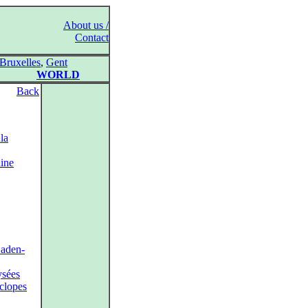
About us /
Contact
Bruxelles
,
Gent
WORLD
Back
la
aine
aden-
ysées
clopes