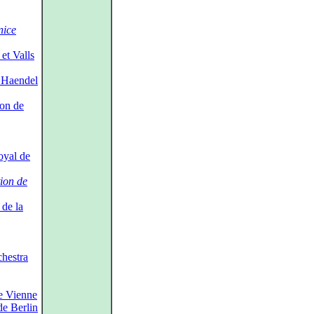
nice
et Valls
 Haendel
on de
oyal de
ion de
de la
hestra
e Vienne
e Berlin