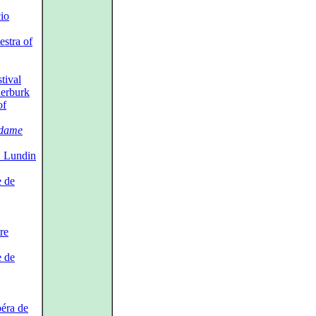
io
stra of
tival
erburk
of
dame
. Lundin
e de
re
e de
péra de