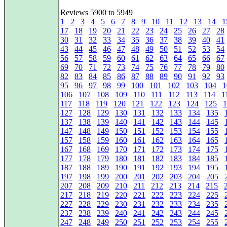
Reviews 5900 to 5949
1
2
3
4
5
6
7
8
9
10
11
12
13
14
1
17
18
19
20
21
22
23
24
25
26
27
28
30
31
32
33
34
35
36
37
38
39
40
41
43
44
45
46
47
48
49
50
51
52
53
54
56
57
58
59
60
61
62
63
64
65
66
67
69
70
71
72
73
74
75
76
77
78
79
80
82
83
84
85
86
87
88
89
90
91
92
93
95
96
97
98
99
100
101
102
103
104
1
106
107
108
109
110
111
112
113
114
1
117
118
119
120
121
122
123
124
125
1
127
128
129
130
131
132
133
134
135
137
138
139
140
141
142
143
144
145
147
148
149
150
151
152
153
154
155
157
158
159
160
161
162
163
164
165
167
168
169
170
171
172
173
174
175
177
178
179
180
181
182
183
184
185
187
188
189
190
191
192
193
194
195
197
198
199
200
201
202
203
204
205
207
208
209
210
211
212
213
214
215
217
218
219
220
221
222
223
224
225
227
228
229
230
231
232
233
234
235
237
238
239
240
241
242
243
244
245
247
248
249
250
251
252
253
254
255