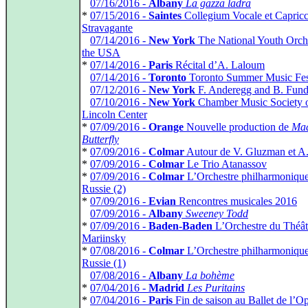
*
07/16/2016 -
Albany
La gazza ladra
*
07/15/2016 -
Saintes
Collegium Vocale et Capricc
Stravagante
*
07/14/2016 -
New York
The National Youth Orche
the USA
*
07/14/2016 -
Paris
Récital d’A. Laloum
*
07/14/2016 -
Toronto
Toronto Summer Music Fes
*
07/12/2016 -
New York
F. Anderegg and B. Fund
*
07/10/2016 -
New York
Chamber Music Society 
Lincoln Center
*
07/09/2016 -
Orange
Nouvelle production de
Ma
Butterfly
*
07/09/2016 -
Colmar
Autour de V. Gluzman et A
*
07/09/2016 -
Colmar
Le Trio Atanassov
*
07/09/2016 -
Colmar
L’Orchestre philharmoniqu
Russie (2)
*
07/09/2016 -
Evian
Rencontres musicales 2016
*
07/09/2016 -
Albany
Sweeney Todd
*
07/09/2016 -
Baden-Baden
L’Orchestre du Théât
Mariinsky
*
07/08/2016 -
Colmar
L’Orchestre philharmoniqu
Russie (1)
*
07/08/2016 -
Albany
La bohème
*
07/04/2016 -
Madrid
Les Puritains
*
07/04/2016 -
Paris
Fin de saison au Ballet de l’O