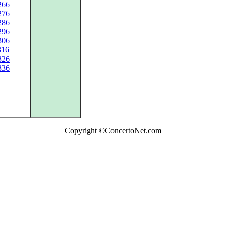
266
276
286
296
306
316
326
336
Copyright ©ConcertoNet.com