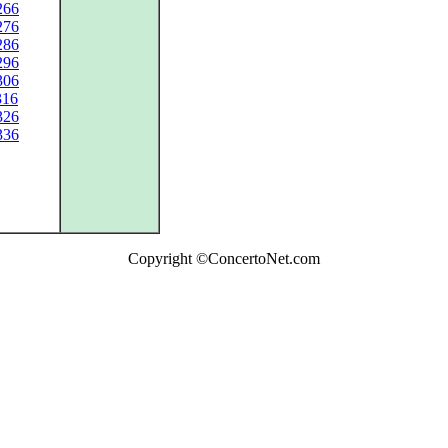
266
276
286
296
306
316
326
336
Copyright ©ConcertoNet.com