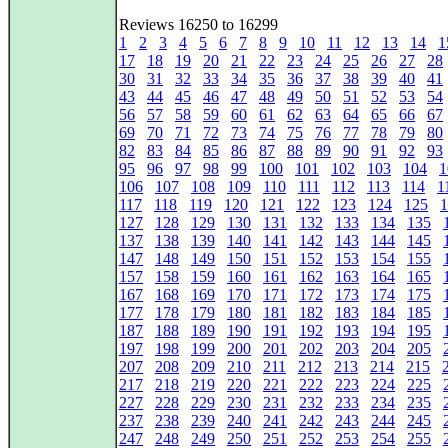
Reviews 16250 to 16299
1
2
3
4
5
6
7
8
9
10
11
12
13
14
1
17
18
19
20
21
22
23
24
25
26
27
28
30
31
32
33
34
35
36
37
38
39
40
41
43
44
45
46
47
48
49
50
51
52
53
54
56
57
58
59
60
61
62
63
64
65
66
67
69
70
71
72
73
74
75
76
77
78
79
80
82
83
84
85
86
87
88
89
90
91
92
93
95
96
97
98
99
100
101
102
103
104
1
106
107
108
109
110
111
112
113
114
1
117
118
119
120
121
122
123
124
125
1
127
128
129
130
131
132
133
134
135
137
138
139
140
141
142
143
144
145
147
148
149
150
151
152
153
154
155
157
158
159
160
161
162
163
164
165
167
168
169
170
171
172
173
174
175
177
178
179
180
181
182
183
184
185
187
188
189
190
191
192
193
194
195
197
198
199
200
201
202
203
204
205
207
208
209
210
211
212
213
214
215
217
218
219
220
221
222
223
224
225
227
228
229
230
231
232
233
234
235
237
238
239
240
241
242
243
244
245
247
248
249
250
251
252
253
254
255