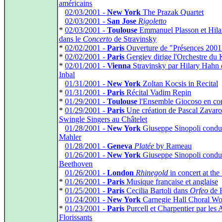
américains
*
02/03/2001 -
New York
The Prazak Quartet
*
02/03/2001 -
San Jose
Rigoletto
*
02/03/2001 -
Toulouse
Emmanuel Plasson et Hil
dans le
Concerto
de Stravinsky
*
02/02/2001 -
Paris
Ouverture de "Présences 2001
*
02/02/2001 -
Paris
Gergiev dirige l'Orchestre du 
*
02/01/2001 -
Vienna
Stravinsky par Hilary Hahn 
Inbal
*
01/31/2001 -
New York
Zoltan Kocsis in Recital
*
01/31/2001 -
Paris
Récital Vadim Repin
*
01/29/2001 -
Toulouse
l'Ensemble Giocoso en co
*
01/29/2001 -
Paris
Une création de Pascal Zavaro 
Swingle Singers au Châtelet
*
01/28/2001 -
New York
Giuseppe Sinopoli condu
Mahler
*
01/28/2001 -
Geneva
Platée
by Rameau
*
01/26/2001 -
New York
Giuseppe Sinopoli condu
Beethoven
*
01/26/2001 -
London
Rhinegold
in concert at th
*
01/26/2001 -
Paris
Musique française et anglaise
*
01/25/2001 -
Paris
Cecilia Bartoli dans
Orfeo
de 
*
01/24/2001 -
New York
Carnegie Hall Choral W
*
01/23/2001 -
Paris
Purcell et Charpentier par les 
Florissants