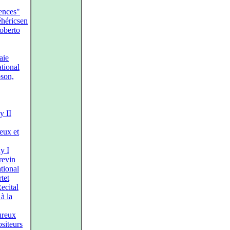
sences"
éhéricsen
oberto
aie
ational
son,
 II
eux et
y I
revin
ational
tet
ecital
à la
ureux
siteurs