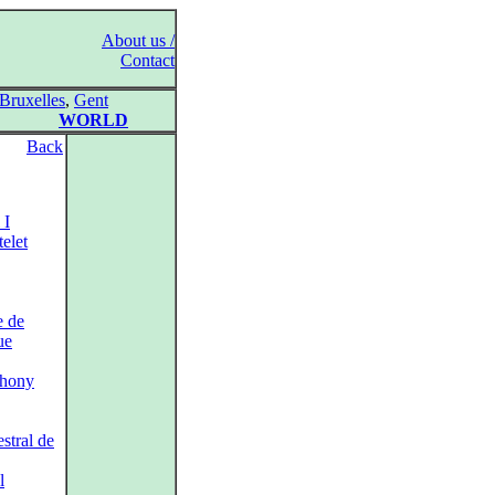
About us /
Contact
Bruxelles
,
Gent
WORLD
Back
 I
elet
e de
ue
phony
stral de
l