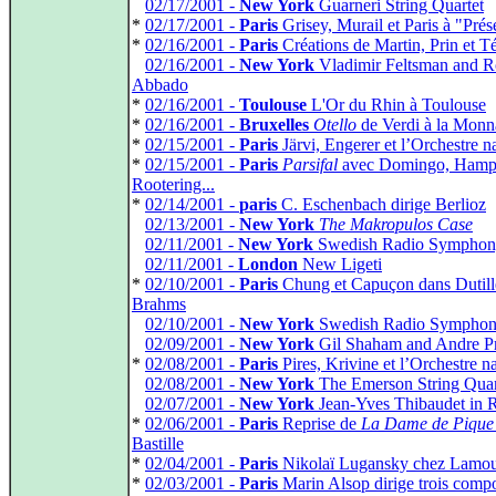
*
02/17/2001 -
New York
Guarneri String Quartet
*
02/17/2001 -
Paris
Grisey, Murail et Paris à "Pré
*
02/16/2001 -
Paris
Créations de Martin, Prin et T
*
02/16/2001 -
New York
Vladimir Feltsman and R
Abbado
*
02/16/2001 -
Toulouse
L'Or du Rhin à Toulouse
*
02/16/2001 -
Bruxelles
Otello
de Verdi à la Monn
*
02/15/2001 -
Paris
Järvi, Engerer et l’Orchestre n
*
02/15/2001 -
Paris
Parsifal
avec Domingo, Hamp
Rootering...
*
02/14/2001 -
paris
C. Eschenbach dirige Berlioz
*
02/13/2001 -
New York
The Makropulos Case
*
02/11/2001 -
New York
Swedish Radio Symphony
*
02/11/2001 -
London
New Ligeti
*
02/10/2001 -
Paris
Chung et Capuçon dans Dutill
Brahms
*
02/10/2001 -
New York
Swedish Radio Symphon
*
02/09/2001 -
New York
Gil Shaham and Andre P
*
02/08/2001 -
Paris
Pires, Krivine et l’Orchestre n
*
02/08/2001 -
New York
The Emerson String Quar
*
02/07/2001 -
New York
Jean-Yves Thibaudet in R
*
02/06/2001 -
Paris
Reprise de
La Dame de Pique
Bastille
*
02/04/2001 -
Paris
Nikolaï Lugansky chez Lamo
*
02/03/2001 -
Paris
Marin Alsop dirige trois compo