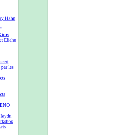
ary Hahn
"
Kirov
et Eliahu
ncert
par les
cts
cts
e ENO
Haydn
orkshop
Arts