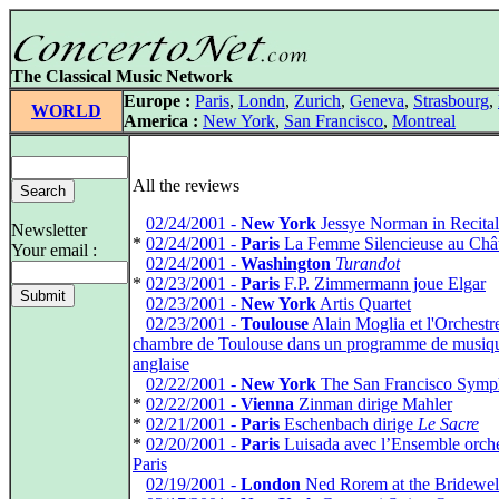
The Classical Music Network
Europe :
Paris
,
Londn
,
Zurich
,
Geneva
,
Strasbourg
,
WORLD
America :
New York
,
San Francisco
,
Montreal
All the reviews
*
02/24/2001 -
New York
Jessye Norman in Recital
Newsletter
*
02/24/2001 -
Paris
La Femme Silencieuse au Chât
Your email :
*
02/24/2001 -
Washington
Turandot
*
02/23/2001 -
Paris
F.P. Zimmermann joue Elgar
*
02/23/2001 -
New York
Artis Quartet
*
02/23/2001 -
Toulouse
Alain Moglia et l'Orchestr
chambre de Toulouse dans un programme de musiq
anglaise
*
02/22/2001 -
New York
The San Francisco Sym
*
02/22/2001 -
Vienna
Zinman dirige Mahler
*
02/21/2001 -
Paris
Eschenbach dirige
Le Sacre
*
02/20/2001 -
Paris
Luisada avec l’Ensemble orche
Paris
*
02/19/2001 -
London
Ned Rorem at the Bridewel