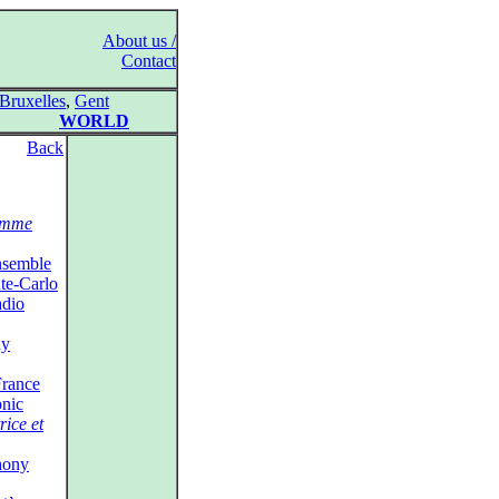
About us /
Contact
Bruxelles
,
Gent
WORLD
Back
emme
nsemble
te‑Carlo
adio
ny
France
nic
rice et
hony