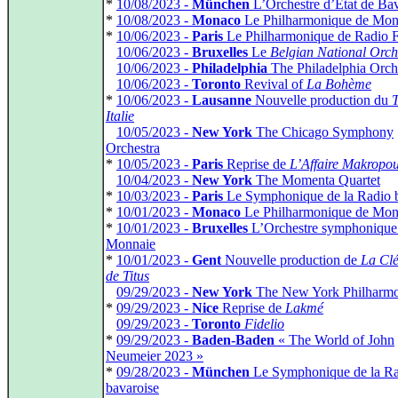
*
10/08/2023 -
München
L’Orchestre d’Etat de Bav
*
10/08/2023 -
Monaco
Le Philharmonique de Mon
*
10/06/2023 -
Paris
Le Philharmonique de Radio 
*
10/06/2023 -
Bruxelles
Le
Belgian National Orch
*
10/06/2023 -
Philadelphia
The Philadelphia Orch
*
10/06/2023 -
Toronto
Revival of
La Bohème
*
10/06/2023 -
Lausanne
Nouvelle production du
T
Italie
*
10/05/2023 -
New York
The Chicago Symphony
Orchestra
*
10/05/2023 -
Paris
Reprise de
L’Affaire Makropou
*
10/04/2023 -
New York
The Momenta Quartet
*
10/03/2023 -
Paris
Le Symphonique de la Radio b
*
10/01/2023 -
Monaco
Le Philharmonique de Mon
*
10/01/2023 -
Bruxelles
L’Orchestre symphonique 
Monnaie
*
10/01/2023 -
Gent
Nouvelle production de
La Cl
de Titus
*
09/29/2023 -
New York
The New York Philharmo
*
09/29/2023 -
Nice
Reprise de
Lakmé
*
09/29/2023 -
Toronto
Fidelio
*
09/29/2023 -
Baden-Baden
« The World of John
Neumeier 2023 »
*
09/28/2023 -
München
Le Symphonique de la R
bavaroise