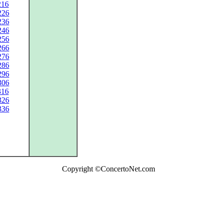
216
226
236
246
256
266
276
286
296
306
316
326
336
Copyright ©ConcertoNet.com