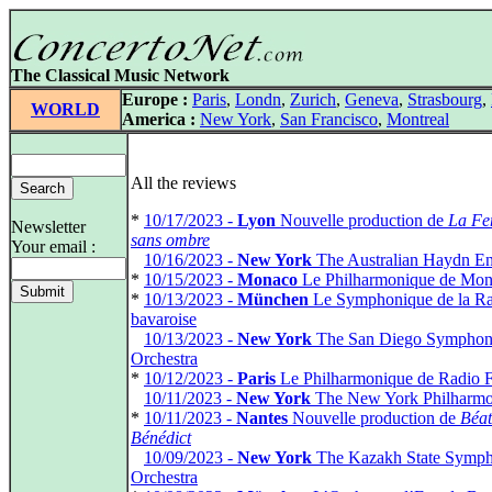
The Classical Music Network
Europe :
Paris
,
Londn
,
Zurich
,
Geneva
,
Strasbourg
,
WORLD
America :
New York
,
San Francisco
,
Montreal
All the reviews
*
10/17/2023 -
Lyon
Nouvelle production de
La F
Newsletter
sans ombre
Your email :
*
10/16/2023 -
New York
The Australian Haydn E
*
10/15/2023 -
Monaco
Le Philharmonique de Mon
*
10/13/2023 -
München
Le Symphonique de la R
bavaroise
*
10/13/2023 -
New York
The San Diego Sympho
Orchestra
*
10/12/2023 -
Paris
Le Philharmonique de Radio 
*
10/11/2023 -
New York
The New York Philharmo
*
10/11/2023 -
Nantes
Nouvelle production de
Béat
Bénédict
*
10/09/2023 -
New York
The Kazakh State Symp
Orchestra