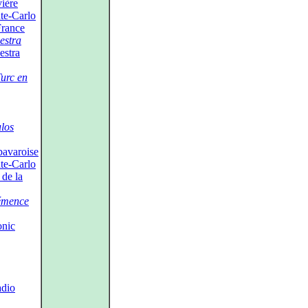
ière
te‑Carlo
France
estra
estra
urc en
los
avaroise
te‑Carlo
de la
émence
nic
adio