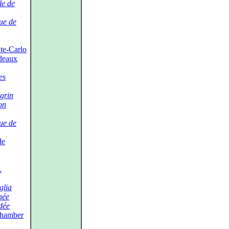
le de
ue de
te‑Carlo
deaux
es
grin
on
ue de
de
.
glia
née
dée
Chamber