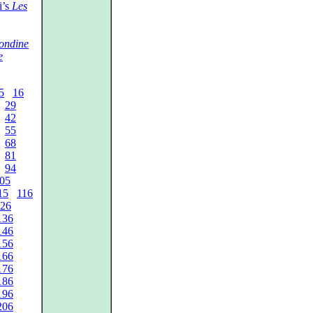
i’s
Les
ondine
e
5
16
29
42
55
68
81
94
05
15
116
26
136
146
156
166
176
186
196
206