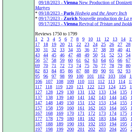
*
09/18/2023 -
Vienna
New Production of Donizett
Martyrs
*
09/18/2023 -
Paris
Hedwig and the Angry Inch
*
09/17/2023 -
Zurich
Nouvelle production de
La r
*
09/17/2023 -
Vienna
Revival of
Tristan und Isold
Reviews 1750 to 1799
1
2
3
4
5
6
7
8
9
10
11
12
13
14
1
17
18
19
20
21
22
23
24
25
26
27
28
30
31
32
33
34
35
36
37
38
39
40
41
43
44
45
46
47
48
49
50
51
52
53
54
56
57
58
59
60
61
62
63
64
65
66
67
69
70
71
72
73
74
75
76
77
78
79
80
82
83
84
85
86
87
88
89
90
91
92
93
95
96
97
98
99
100
101
102
103
104
1
106
107
108
109
110
111
112
113
114
1
117
118
119
120
121
122
123
124
125
1
127
128
129
130
131
132
133
134
135
137
138
139
140
141
142
143
144
145
147
148
149
150
151
152
153
154
155
157
158
159
160
161
162
163
164
165
167
168
169
170
171
172
173
174
175
177
178
179
180
181
182
183
184
185
187
188
189
190
191
192
193
194
195
197
198
199
200
201
202
203
204
205