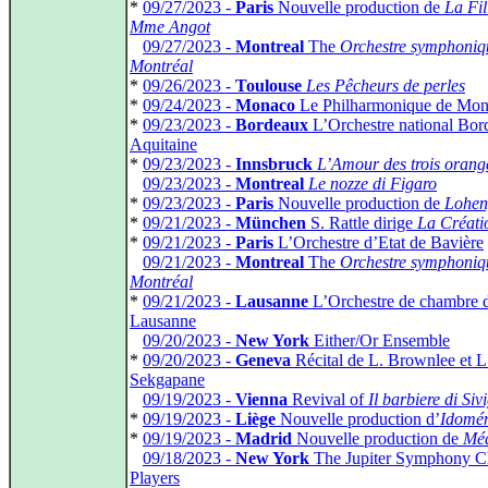
*
09/27/2023 -
Paris
Nouvelle production de
La Fil
Mme Angot
*
09/27/2023 -
Montreal
The
Orchestre symphoniq
Montréal
*
09/26/2023 -
Toulouse
Les Pêcheurs de perles
*
09/24/2023 -
Monaco
Le Philharmonique de Mon
*
09/23/2023 -
Bordeaux
L’Orchestre national Bor
Aquitaine
*
09/23/2023 -
Innsbruck
L’Amour des trois orang
*
09/23/2023 -
Montreal
Le nozze di Figaro
*
09/23/2023 -
Paris
Nouvelle production de
Lohen
*
09/21/2023 -
München
S. Rattle dirige
La Créati
*
09/21/2023 -
Paris
L’Orchestre d’Etat de Bavière
*
09/21/2023 -
Montreal
The
Orchestre symphoniq
Montréal
*
09/21/2023 -
Lausanne
L’Orchestre de chambre 
Lausanne
*
09/20/2023 -
New York
Either/Or Ensemble
*
09/20/2023 -
Geneva
Récital de L. Brownlee et L
Sekgapane
*
09/19/2023 -
Vienna
Revival of
Il barbiere di Sivi
*
09/19/2023 -
Liège
Nouvelle production d’
Idomé
*
09/19/2023 -
Madrid
Nouvelle production de
Mé
*
09/18/2023 -
New York
The Jupiter Symphony 
Players