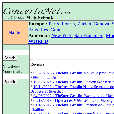
The Classical Music Network
Europe :
Paris
,
Londn
,
Zurich
,
Geneva
,
S
Bruxelles
,
Gent
Nantes
America :
New York
,
San Francisco
,
Mon
WORLD
Reviews
Newsletter
Your email :
*
05/24/2025 -
Théâtre Graslin
Nouvelle producti
Flûte enchantée
*
10/02/2024 -
Théâtre Graslin
Le Petit Marat
de 
*
10/11/2023 -
Théâtre Graslin
Nouvelle producti
Béatrice et Bénédict
*
04/26/2022 -
Théâtre Graslin
Partenope
de Haen
*
05/13/2018 -
Opéra
Les P’tites Michu
de Message
*
01/14/2017 -
Théâtre Graslin
Création de
Little
Chaillou