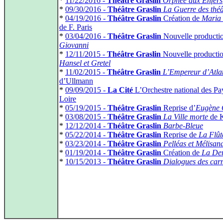
*
11/22/2016 -
Théâtre Graslin
Orphée aux Enfers
*
09/30/2016 -
Théâtre Graslin
La Guerre des théâ
*
04/19/2016 -
Théâtre Graslin
Création de
Maria 
de F. Paris
*
03/04/2016 -
Théâtre Graslin
Nouvelle producti
Giovanni
*
12/11/2015 -
Théâtre Graslin
Nouvelle producti
Hansel et Gretel
*
11/02/2015 -
Théâtre Graslin
L’Empereur d’Atlan
d’Ullmann
*
09/09/2015 -
La Cité
L’Orchestre national des Pay
Loire
*
05/19/2015 -
Théâtre Graslin
Reprise d’
Eugène 
*
03/08/2015 -
Théâtre Graslin
La Ville morte
de 
*
12/12/2014 -
Théâtre Graslin
Barbe-Bleue
*
05/22/2014 -
Théâtre Graslin
Reprise de
La Flût
*
03/23/2014 -
Théâtre Graslin
Pelléas et Mélisan
*
01/19/2014 -
Théâtre Graslin
Création de
La Der
*
10/15/2013 -
Théâtre Graslin
Dialogues des carm