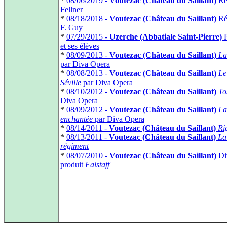
*
08/06/2019 -
Voutezac (Château du Saillant)
Réc
Fellner
*
08/18/2018 -
Voutezac (Château du Saillant)
Réc
F. Guy
*
07/29/2015 -
Uzerche (Abbatiale Saint-Pierre)
P
et ses élèves
*
08/09/2013 -
Voutezac (Château du Saillant)
La
par Diva Opera
*
08/08/2013 -
Voutezac (Château du Saillant)
Le
Séville
par Diva Opera
*
08/10/2012 -
Voutezac (Château du Saillant)
To
Diva Opera
*
08/09/2012 -
Voutezac (Château du Saillant)
La
enchantée
par Diva Opera
*
08/14/2011 -
Voutezac (Château du Saillant)
Ri
*
08/13/2011 -
Voutezac (Château du Saillant)
La
régiment
*
08/07/2010 -
Voutezac (Château du Saillant)
Di
produit
Falstaff