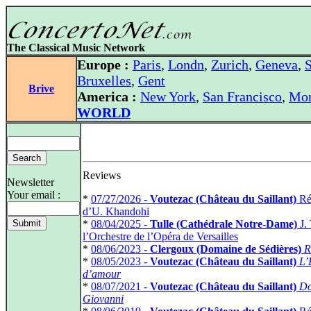
The Classical Music Network
Europe :
Paris
,
Londn
,
Zurich
,
Geneva
,
S
Bruxelles
,
Gent
Brive
America :
New York
,
San Francisco
,
Mon
WORLD
Reviews
Newsletter
Your email :
*
07/27/2026 -
Voutezac (Château du Saillant)
Réc
d’U. Khandohi
*
08/04/2025 -
Tulle (Cathédrale Notre-Dame)
J. 
l’Orchestre de l’Opéra de Versailles
*
08/06/2023 -
Clergoux (Domaine de Sédières)
R
*
08/05/2023 -
Voutezac (Château du Saillant)
L’
d’amour
*
08/07/2021 -
Voutezac (Château du Saillant)
D
Giovanni