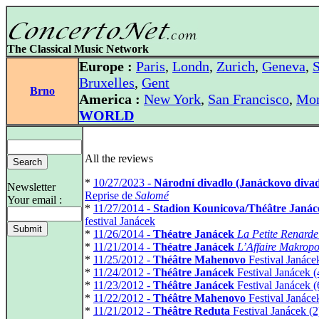
The Classical Music Network
Europe :
Paris
,
Londn
,
Zurich
,
Geneva
,
S
Bruxelles
,
Gent
Brno
America :
New York
,
San Francisco
,
Mon
WORLD
All the reviews
*
10/27/2023 -
Národní divadlo (Janáckovo divad
Newsletter
Reprise de
Salomé
Your email :
*
11/27/2014 -
Stadion Kounicova/Théâtre Janác
festival Janácek
*
11/26/2014 -
Théatre Janácek
La Petite Renarde
*
11/21/2014 -
Théatre Janácek
L’Affaire Makropo
*
11/25/2012 -
Théâtre Mahenovo
Festival Janáce
*
11/24/2012 -
Théâtre Janácek
Festival Janácek (
*
11/23/2012 -
Théâtre Janácek
Festival Janácek (
*
11/22/2012 -
Théâtre Mahenovo
Festival Janáce
*
11/21/2012 -
Théâtre Reduta
Festival Janácek (2