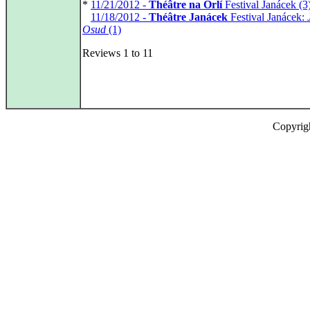
*
11/21/2012 -
Théâtre na Orlí
Festival Janácek (3
*
11/18/2012 -
Théâtre Janácek
Festival Janácek:
Osud
(1)
Reviews 1 to 11
Copyrig