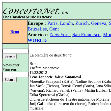
The Classical Music Network
Europe :
Paris
,
Londn
,
Zurich
,
Geneva
,
S
Bruxelles
,
Gent
Brno
America :
New York
,
San Francisco
,
Mon
WORLD
La première de deux
Kát’a
Brno
Newsletter
Théâtre Mahenovo
Your email :
11/22/2012 -
Leos Janácek:
Kát’a Kabanová
Morenike Fadayomi (Kát’a), Nadine Secunde (Kaba
Jan Vacík (Tichon), Tomás Cerný (Boris), Jana Sýk
(Varvara), Richard Samek (Vania), Martin Burbal (D
Erika Sporerová (Glasha)
Orchestre et chœur du Théâtre national de Moravie-S
Jurij Galatenko (directeur du chœur), Robert Jindra 
musicale)