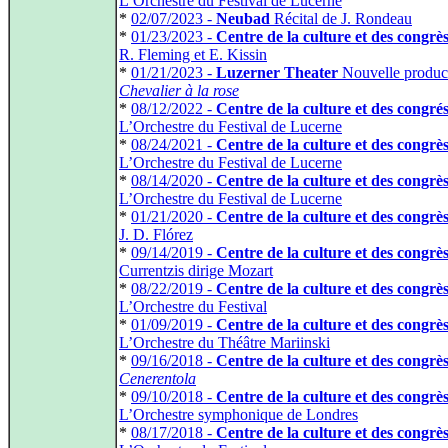
L’Orchestre du Festival de Lucerne
*
02/07/2023 -
Neubad
Récital de J. Rondeau
*
01/23/2023 -
Centre de la culture et des congrè
R. Fleming et E. Kissin
*
01/21/2023 -
Luzerner Theater
Nouvelle produc
Chevalier à la rose
*
08/12/2022 -
Centre de la culture et des congré
L’Orchestre du Festival de Lucerne
*
08/24/2021 -
Centre de la culture et des congrè
L’Orchestre du Festival de Lucerne
*
08/14/2020 -
Centre de la culture et des congrè
L’Orchestre du Festival de Lucerne
*
01/21/2020 -
Centre de la culture et des congrè
J. D. Flórez
*
09/14/2019 -
Centre de la culture et des congrè
Currentzis dirige Mozart
*
08/22/2019 -
Centre de la culture et des congrè
L’Orchestre du Festival
*
01/09/2019 -
Centre de la culture et des congrè
L’Orchestre du Théâtre Mariinski
*
09/16/2018 -
Centre de la culture et des congrè
Cenerentola
*
09/10/2018 -
Centre de la culture et des congrè
L’Orchestre symphonique de Londres
*
08/17/2018 -
Centre de la culture et des congrè