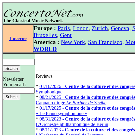
The Classical Music Network
Europe :
Paris
,
Londn
,
Zurich
,
Geneva
,
S
Bruxelles
,
Gent
Lucerne
America :
New York
,
San Francisco
,
Mon
WORLD
Reviews
Newsletter
Your email :
*
01/16/2026 -
Centre de la culture et des congrè
Symphonique
*
08/21/2025 -
Centre de la culture et des congrè
Capuano dirige
Le Barbier de Séville
*
01/17/2025 -
Centre de la culture et des congrè
« Le Piano symphonique »
*
08/31/2023 -
Centre de la culture et des congrè
L’Orchestre philharmonique de Berlin
*
08/11/2023 -
Centre de la culture et des congrès