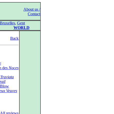
About us /
Contact
Bruxelles
,
Gent
WORLD
Back
e
n des
Noces
 Traviata
rail
 Blow
eux Veuves
All reviews