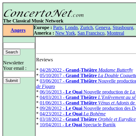
The Classical Music Network
Europe :
Paris
,
Londn
,
Zurich
,
Geneva
,
Strasbourg
,
Angers
America :
New York
,
San Francisco
,
Montreal
Reviews
Newsletter
Your email :
*
04/28/2022 -
Grand-Théâtre
Madame Butterfly
*
05/10/2017 -
Grand Théâtre
La Double Coquett
*
03/06/2017 -
Grand Théâtre
Nouvelle productio
de Figaro
*
06/16/2013 -
Le Quai
Nouvelle production de
La
*
04/03/2013 -
Grand Théâtre
L’Enlèvement au sé
*
01/06/2013 -
Grand Théâtre
Vénus et Adonis
de
*
09/28/2012 -
Le Quai
Nouvelle production des
D
*
04/23/2012 -
Le Quai
La Bohème
*
03/18/2012 -
Grand Théâtre
Orphée et Eurydice
*
10/04/2011 -
Le Quai
Spectacle Bartók