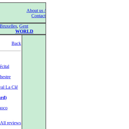
About us /
Contact
Bruxelles
,
Gent
WORLD
Back
cital
hestre
val La Clé
ard)
uoco
All reviews