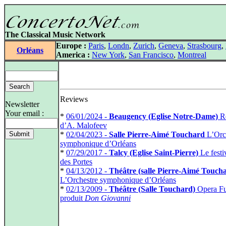
The Classical Music Network
Europe :
Paris
,
Londn
,
Zurich
,
Geneva
,
Strasbourg
,
Orléans
America :
New York
,
San Francisco
,
Montreal
Reviews
Newsletter
Your email :
*
06/01/2024 -
Beaugency (Eglise Notre-Dame)
Ré
d’A. Malofeev
*
02/04/2023 -
Salle Pierre‑Aimé Touchard
L’Orc
symphonique d’Orléans
*
07/29/2017 -
Talcy (Eglise Saint-Pierre)
Le festi
des Portes
*
04/13/2012 -
Théâtre (salle Pierre-Aimé Touch
L’Orchestre symphonique d’Orléans
*
02/13/2009 -
Théâtre (Salle Touchard)
Opera F
produit
Don Giovanni