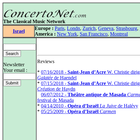
The Classical Music Network
Europe :
Paris
,
Londn
,
Zurich
,
Geneva
,
Strasbourg
,
Israel
America :
New York
,
San Francisco
,
Montreal
Reviews
Newsletter
Your email :
*
07/16/2018 -
Saint-Jean d’Acre
W. Christie diri
Galatée
de Haendel
*
07/15/2018 -
Saint-Jean d’Acre
W. Christie diri
Création
de Haydn
*
06/07/2012 -
Théâtre antique de Masada
Carm
festival de Masada
*
04/14/2010 -
Opéra d’Israël
La Juive
de Halévy
*
05/25/2009 -
Opéra d’Israël
Carmen