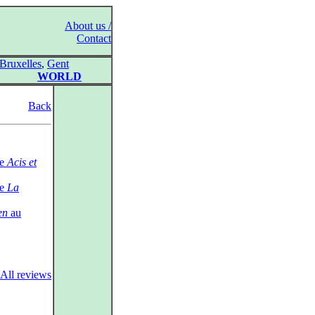
About us /
Contact
Bruxelles
,
Gent
WORLD
Back
ge
Acis et
ge
La
en
au
All reviews