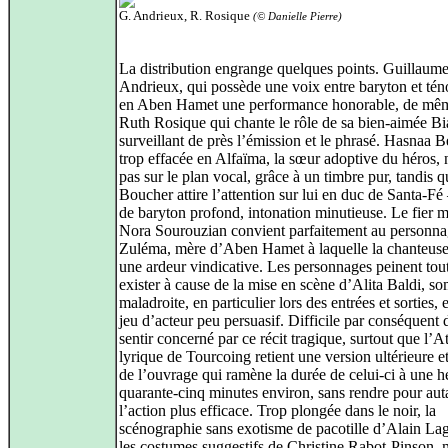
G. Andrieux, R. Rosique
(© Danielle Pierre)
La distribution engrange quelques points. Guillaum
Andrieux, qui possède une voix entre baryton et téno
en Aben Hamet une performance honorable, de mê
Ruth Rosique qui chante le rôle de sa bien-aimée B
surveillant de près l’émission et le phrasé. Hasnaa 
trop effacée en Alfaïma, la sœur adoptive du héros, 
pas sur le plan vocal, grâce à un timbre pur, tandis 
Boucher attire l’attention sur lui en duc de Santa-Fé
de baryton profond, intonation minutieuse. Le fier 
Nora Sourouzian convient parfaitement au personna
Zuléma, mère d’Aben Hamet à laquelle la chanteuse
une ardeur vindicative. Les personnages peinent tout
exister à cause de la mise en scène d’Alita Baldi, s
maladroite, en particulier lors des entrées et sorties, 
jeu d’acteur peu persuasif. Difficile par conséquent 
sentir concerné par ce récit tragique, surtout que l’At
lyrique de Tourcoing retient une version ultérieure e
de l’ouvrage qui ramène la durée de celui-ci à une h
quarante-cinq minutes environ, sans rendre pour aut
l’action plus efficace. Trop plongée dans le noir, la
scénographie sans exotisme de pacotille d’Alain Lag
les costumes suggestifs de Christine Rabot-Pinson, 