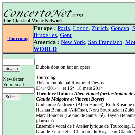
The Classical Music Network
Europe :
Paris
,
Londn
,
Zurich
,
Geneva
,
S
Bruxelles
,
Gent
Tourcoing
America :
New York
,
San Francisco
,
Mon
WORLD
Dubois dont on fait un opéra
Tourcoing
Newsletter
Théâtre municipal Raymond Devos
Your email :
03/14/2014 - et 16*, 18 mars 2014
Théodore Dubois:
Aben Hamet (orchestration de
Claude Malgoire et Vincent Boyer)
Guillaume Andrieux (Aben Hamet), Ruth Rosique (
Hasnaa Bennani (Alfaïma), Nora Sourouzian (Zulé
Marc Boucher (Le duc de Santa-Fé), Tayeb Benama
(danseur)
Ensemble vocal de l’Atelier lyrique de Tourcoing, 
Grande Ecurie et la Chambre du Roy, Jean-Claude 