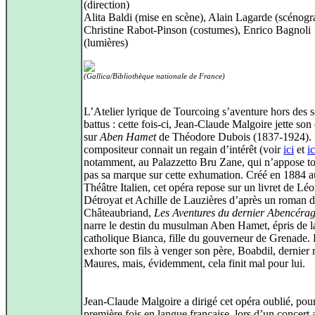
(direction)
Alita Baldi (mise en scène), Alain Lagarde (scénogr
Christine Rabot-Pinson (costumes), Enrico Bagnoli
(lumières)
(Gallica/Bibliothèque nationale de France)
L’Atelier lyrique de Tourcoing s’aventure hors des s
battus : cette fois-ci, Jean-Claude Malgoire jette son
sur
Aben Hamet
de Théodore Dubois (1837-1924).
compositeur connait un regain d’intérêt (voir
ici
et
ic
notamment, au Palazzetto Bru Zane, qui n’appose to
pas sa marque sur cette exhumation. Créé en 1884 a
Théâtre Italien, cet opéra repose sur un livret de Lé
Détroyat et Achille de Lauzières d’après un roman 
Châteaubriand,
Les Aventures du dernier Abencéra
narre le destin du musulman Aben Hamet, épris de l
catholique Bianca, fille du gouverneur de Grenade.
exhorte son fils à venger son père, Boabdil, dernier 
Maures, mais, évidemment, cela finit mal pour lui.
Jean-Claude Malgoire a dirigé cet opéra oublié, pour
première fois en langue française, lors d’un concert 