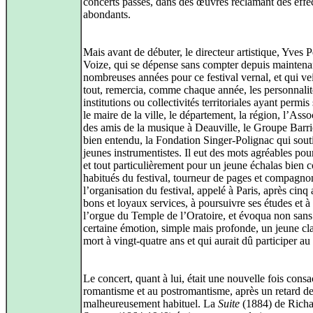
concerts passés, dans des œuvres réclamant des effec
abondants.
Mais avant de débuter, le directeur artistique, Yves P
Voize, qui se dépense sans compter depuis maintena
nombreuses années pour ce festival vernal, et qui vei
tout, remercia, comme chaque année, les personnalit
institutions ou collectivités territoriales ayant permis
le maire de la ville, le département, la région, l’Asso
des amis de la musique à Deauville, le Groupe Barriè
bien entendu, la Fondation Singer-Polignac qui souti
jeunes instrumentistes. Il eut des mots agréables po
et tout particulièrement pour un jeune échalas bien 
habitués du festival, tourneur de pages et compagnon
l’organisation du festival, appelé à Paris, après cinq
bons et loyaux services, à poursuivre ses études et à 
l’orgue du Temple de l’Oratoire, et évoqua non san
certaine émotion, simple mais profonde, un jeune clar
mort à vingt-quatre ans et qui aurait dû participer au 
Le concert, quant à lui, était une nouvelle fois consa
romantisme et au postromantisme, après un retard d
malheureusement habituel. La
Suite
(1884) de Richa