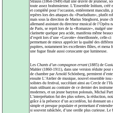
Strauss (1864-1949) était une œuvre de jeunesse, 
toute assez brahmsienne. L’Ensemble Initium, créé 
et complété pour l’occasion, entièrement masculin, p
repères lors des attaques du «Praeludium», plutôt rob
mais sous la direction de Marius Stieghorst, jeune c
allemand assistant du directeur musical de l’Opéra n
de Paris, se reprit lors de la «Romanze», malgré une
clarinette quelque peu acide, manifesta même beau
d’esprit lors d’une «Gavotte» émerillonnée, celle-ci
permettant de mieux apprécier la qualité des différen
pupitres, notamment les excellentes flûtes, et mena f
une fugue finale aussi coruscante que lumineuse.
Les
Chants d’un compagnon errant
(1885) de Gust
Mahler (1860-1911), dans une version réduite pour 
de chambre par Arnold Schönberg, permirent d’ent
ensuite L’Atelier de musique, nouvel ensemble issu 
solistes du festival, succédant ainsi au Cercle de l’
mais utilisant au contraire de ce dernier des instrume
modernes, et un jeune baryton polonais, Michal Par
L’interprétation fut des plus sobres, la réduction, n
grâce à la présence d’un accordéon, lui donnant un 
simple et presque populaire et permettant d’entendre
si souvent rabâchée, d’une oreille plus curieuse. Le