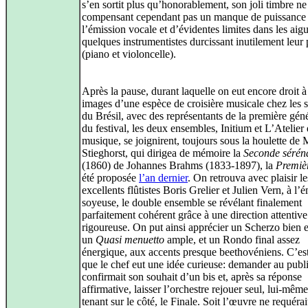
s’en sortit plus qu’honorablement, son joli timbre ne
compensant cependant pas un manque de puissance
l’émission vocale et d’évidentes limites dans les aigu
quelques instrumentistes durcissant inutilement leur
(piano et violoncelle).
Après la pause, durant laquelle on eut encore droit à
images d’une espèce de croisière musicale chez les 
du Brésil, avec des représentants de la première gén
du festival, les deux ensembles, Initium et L’Atelier
musique, se joignirent, toujours sous la houlette de 
Stieghorst, qui dirigea de mémoire la
Seconde sérén
(1860) de Johannes Brahms (1833-1897), la
Premiè
été proposée
l’an dernier
. On retrouva avec plaisir le
excellents flûtistes Boris Grelier et Julien Vern, à l’
soyeuse, le double ensemble se révélant finalement
parfaitement cohérent grâce à une direction attentive
rigoureuse. On put ainsi apprécier un Scherzo bien 
un
Quasi menuetto
ample, et un Rondo final assez
énergique, aux accents presque beethovéniens. C’est
que le chef eut une idée curieuse: demander au public
confirmait son souhait d’un bis et, après sa réponse
affirmative, laisser l’orchestre rejouer seul, lui-même
tenant sur le côté, le Finale. Soit l’œuvre ne requérai