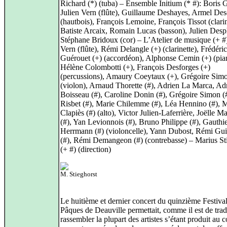
Richard (*) (tuba) – Ensemble Initium (* #): Boris G
Julien Vern (flûte), Guillaume Deshayes, Armel Des
(hautbois), François Lemoine, François Tissot (clarin
Batiste Arcaix, Romain Lucas (basson), Julien Desp
Stéphane Bridoux (cor) – L’Atelier de musique (+ #)
Vern (flûte), Rémi Delangle (+) (clarinette), Frédéric
Guérouet (+) (accordéon), Alphonse Cemin (+) (pia
Hélène Colombotti (+), François Desforges (+)
(percussions), Amaury Coeytaux (+), Grégoire Simo
(violon), Arnaud Thorette (#), Adrien La Marca, Ad
Boisseau (#), Caroline Donin (#), Grégoire Simon (#
Risbet (#), Marie Chilemme (#), Léa Hennino (#), 
Clapiès (#) (alto), Victor Julien-Laferrière, Joëlle M
(#), Yan Levionnois (#), Bruno Philippe (#), Gauthi
Herrmann (#) (violoncelle), Yann Dubost, Rémi Guid
(#), Rémi Demangeon (#) (contrebasse) – Marius St
(+ #) (direction)
M. Stieghorst
Le huitième et dernier concert du quinzième Festiva
Pâques de Deauville permettait, comme il est de trad
rassembler la plupart des artistes s’étant produit au 