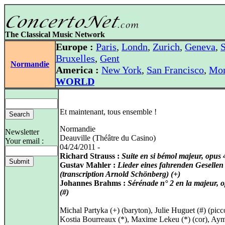
The Classical Music Network
Europe :
Paris
,
Londn
,
Zurich
,
Geneva
,
S
Bruxelles
,
Gent
Normandie
America :
New York
,
San Francisco
,
Mon
WORLD
Et maintenant, tous ensemble !
Normandie
Newsletter
Deauville (Théâtre du Casino)
Your email :
04/24/2011 -
Richard Strauss :
Suite en si bémol majeur, opus 
Gustav Mahler :
Lieder eines fahrenden Gesellen
(transcription Arnold Schönberg) (+)
Johannes Brahms :
Sérénade n° 2 en la majeur, 
(#)
Michal Partyka (+) (baryton), Julie Huguet (#) (picc
Kostia Bourreaux (*), Maxime Lekeu (*) (cor), Aym