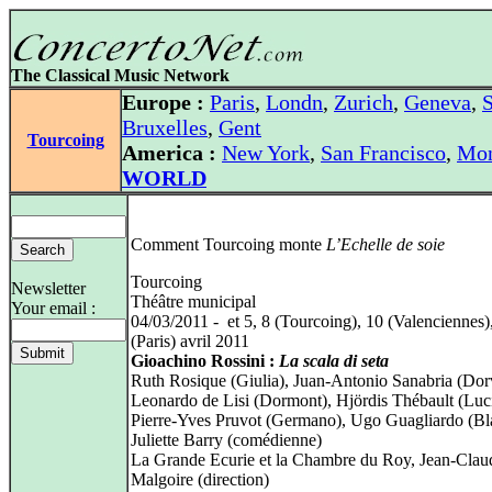
The Classical Music Network
Europe :
Paris
,
Londn
,
Zurich
,
Geneva
,
S
Bruxelles
,
Gent
Tourcoing
America :
New York
,
San Francisco
,
Mon
WORLD
Comment Tourcoing monte
L’Echelle de soie
Tourcoing
Newsletter
Théâtre municipal
Your email :
04/03/2011 - et 5, 8 (Tourcoing), 10 (Valenciennes)
(Paris) avril 2011
Gioachino Rossini :
La scala di seta
Ruth Rosique (Giulia), Juan-Antonio Sanabria (Dorv
Leonardo de Lisi (Dormont), Hjördis Thébault (Luci
Pierre-Yves Pruvot (Germano), Ugo Guagliardo (Bl
Juliette Barry (comédienne)
La Grande Ecurie et la Chambre du Roy, Jean-Clau
Malgoire (direction)