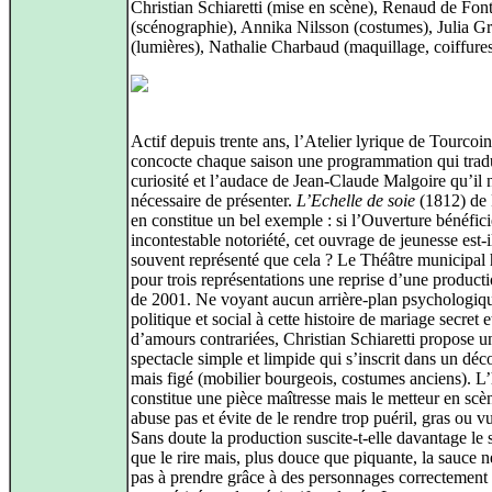
Christian Schiaretti (mise en scène), Renaud de Fon
(scénographie), Annika Nilsson (costumes), Julia G
(lumières), Nathalie Charbaud (maquillage, coiffure
Actif depuis trente ans, l’Atelier lyrique de Tourcoi
concocte chaque saison une programmation qui tradu
curiosité et l’audace de Jean-Claude Malgoire qu’il n
nécessaire de présenter.
L’Echelle de soie
(1812) de 
en constitue un bel exemple : si l’Ouverture bénéfic
incontestable notoriété, cet ouvrage de jeunesse est-il
souvent représenté que cela ? Le Théâtre municipal
pour trois représentations une reprise d’une product
de 2001. Ne voyant aucun arrière-plan psychologiq
politique et social à cette histoire de mariage secret e
d’amours contrariées, Christian Schiaretti propose u
spectacle simple et limpide qui s’inscrit dans un déc
mais figé (mobilier bourgeois, costumes anciens). 
constitue une pièce maîtresse mais le metteur en scè
abuse pas et évite de le rendre trop puéril, gras ou vu
Sans doute la production suscite-t-elle davantage le 
que le rire mais, plus douce que piquante, la sauce n
pas à prendre grâce à des personnages correctement