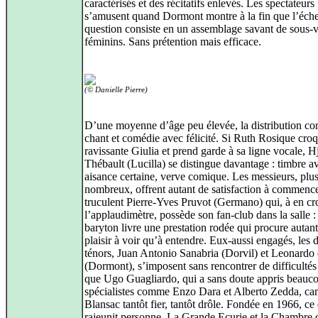
caractérisés et des récitatifs enlevés. Les spectateurs
s’amusent quand Dormont montre à la fin que l’éche
question consiste en un assemblage savant de sous-
féminins. Sans prétention mais efficace.
(© Danielle Pierre)
D’une moyenne d’âge peu élevée, la distribution con
chant et comédie avec félicité. Si Ruth Rosique cro
ravissante Giulia et prend garde à sa ligne vocale, H
Thébault (Lucilla) se distingue davantage : timbre a
aisance certaine, verve comique. Les messieurs, plu
nombreux, offrent autant de satisfaction à commence
truculent Pierre-Yves Pruvot (Germano) qui, à en cr
l’applaudimètre, possède son fan-club dans la salle : 
baryton livre une prestation rodée qui procure autan
plaisir à voir qu’à entendre. Eux-aussi engagés, les 
ténors, Juan Antonio Sanabria (Dorvil) et Leonardo 
(Dormont), s’imposent sans rencontrer de difficultés
que Ugo Guagliardo, qui a sans doute appris beauc
spécialistes comme Enzo Dara et Alberto Zedda, c
Blansac tantôt fier, tantôt drôle. Fondée en 1966, ce
rajeunit personne, La Grande Ecurie et la Chambre