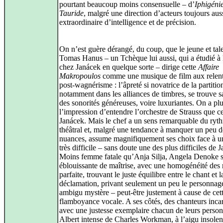
pourtant beaucoup moins consensuelle – d’
Iphigéni
Tauride
, malgré une direction d’acteurs toujours aus
extraordinaire d’intelligence et de précision.
On n’est guère dérangé, du coup, que le jeune et ta
Tomas Hanus – un Tchèque lui aussi, qui a étudié à
chez Janácek en quelque sorte – dirige cette
Affaire
Makropoulos
comme une musique de film aux relent
post-wagnérisme : l’âpreté si novatrice de la partitio
notamment dans les alliances de timbres, se trouve sa
des sonorités généreuses, voire luxuriantes. On a pl
l’impression d’entendre l’orchestre de Strauss que ce
Janácek. Mais le chef a un sens remarquable du ryt
théâtral et, malgré une tendance à manquer un peu d
nuances, assume magnifiquement ses choix face à 
très difficile – sans doute une des plus difficiles de 
Moins femme fatale qu’Anja Silja, Angela Denoke 
éblouissante de maîtrise, avec une homogénéité des r
parfaite, trouvant le juste équilibre entre le chant et l
déclamation, privant seulement un peu le personnag
ambigu mystère – peut-être justement à cause de cet
flamboyance vocale. A ses côtés, des chanteurs inca
avec une justesse exemplaire chacun de leurs person
Albert intense de Charles Workman, à l’aigu insolen