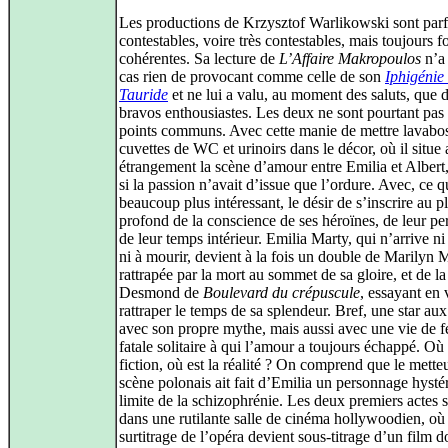
Les productions de Krzysztof Warlikowski sont parf
contestables, voire très contestables, mais toujours fo
cohérentes. Sa lecture de
L’Affaire Makropoulos
n’a 
cas rien de provocant comme celle de son
Iphigénie
Tauride
et ne lui a valu, au moment des saluts, que 
bravos enthousiastes. Les deux ne sont pourtant pas
points communs. Avec cette manie de mettre lavabo
cuvettes de WC et urinoirs dans le décor, où il situe 
étrangement la scène d’amour entre Emilia et Alber
si la passion n’avait d’issue que l’ordure. Avec, ce q
beaucoup plus intéressant, le désir de s’inscrire au p
profond de la conscience de ses héroïnes, de leur pe
de leur temps intérieur. Emilia Marty, qui n’arrive ni à
ni à mourir, devient à la fois un double de Marilyn 
rattrapée par la mort au sommet de sa gloire, et de 
Desmond de
Boulevard du crépuscule
, essayant en 
rattraper le temps de sa splendeur. Bref, une star aux
avec son propre mythe, mais aussi avec une vie de
fatale solitaire à qui l’amour a toujours échappé. Où 
fiction, où est la réalité ? On comprend que le mette
scène polonais ait fait d’Emilia un personnage hystér
limite de la schizophrénie. Les deux premiers actes 
dans une rutilante salle de cinéma hollywoodien, où 
surtitrage de l’opéra devient sous-titrage d’un film d