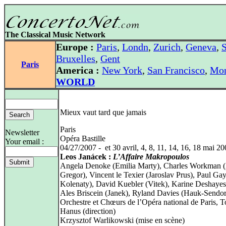
The Classical Music Network
Europe :
Paris
,
Londn
,
Zurich
,
Geneva
,
S
Bruxelles
,
Gent
Paris
America :
New York
,
San Francisco
,
Mon
WORLD
Mieux vaut tard que jamais
Paris
Newsletter
Opéra Bastille
Your email :
04/27/2007 - et 30 avril, 4, 8, 11, 14, 16, 18 mai 2
Leos Janácek :
L’Affaire Makropoulos
Angela Denoke (Emilia Marty), Charles Workman (
Gregor), Vincent le Texier (Jaroslav Prus), Paul Ga
Kolenaty), David Kuebler (Vitek), Karine Deshayes 
Ales Briscein (Janek), Ryland Davies (Hauk-Sendor
Orchestre et Chœurs de l’Opéra national de Paris, 
Hanus (direction)
Krzysztof Warlikowski (mise en scène)