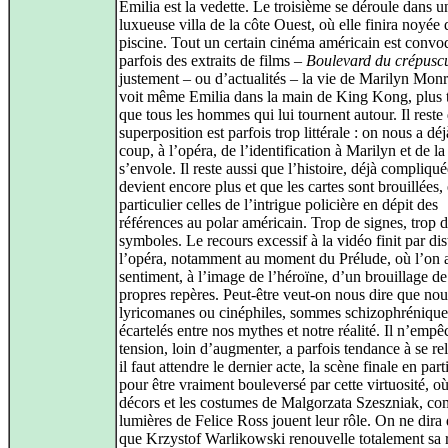
Emilia est la vedette. Le troisième se déroule dans u
luxueuse villa de la côte Ouest, où elle finira noyée 
piscine. Tout un certain cinéma américain est convo
parfois des extraits de films –
Boulevard du crépusc
justement – ou d’actualités – la vie de Marilyn Mon
voit même Emilia dans la main de King Kong, plus 
que tous les hommes qui lui tournent autour. Il reste
superposition est parfois trop littérale : on nous a déjà
coup, à l’opéra, de l’identification à Marilyn et de la
s’envole. Il reste aussi que l’histoire, déjà compliqué
devient encore plus et que les cartes sont brouillées,
particulier celles de l’intrigue policière en dépit des
références au polar américain. Trop de signes, trop 
symboles. Le recours excessif à la vidéo finit par dis
l’opéra, notamment au moment du Prélude, où l’on a
sentiment, à l’image de l’héroïne, d’un brouillage de
propres repères. Peut-être veut-on nous dire que nou
lyricomanes ou cinéphiles, sommes schizophréniqu
écartelés entre nos mythes et notre réalité. Il n’empêc
tension, loin d’augmenter, a parfois tendance à se re
il faut attendre le dernier acte, la scène finale en parti
pour être vraiment bouleversé par cette virtuosité, où
décors et les costumes de Malgorzata Szeszniak, co
lumières de Felice Ross jouent leur rôle. On ne dira
que Krzystof Warlikowski renouvelle totalement sa r