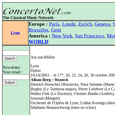
The Classical Music Network
Europe :
Paris
,
Londn
,
Zurich
,
Geneva
,
S
Bruxelles
,
Gent
Lyon
America :
New York
,
San Francisco
,
Mon
WORLD
Aix-sur-Rhône
Lyon
Newsletter
Opéra
Your email :
10/14/2003 - et 17*, 20, 22, 24, 26, 30 octobre 200
Alban Berg :
Wozzeck
Dietrich Henschel (Wozzeck), Nina Stemme (Marie
Begley (Le Tambour-major), Pierre Lefebvre (Le Ca
Walter Fink (Le Docteur), Christer Bladin (Andrès)
Jossoud (Margret)
Orchestre de l'Opéra de Lyon, Lothar Koenigs (dire
Stéphane Braunschweig (mise en scène)