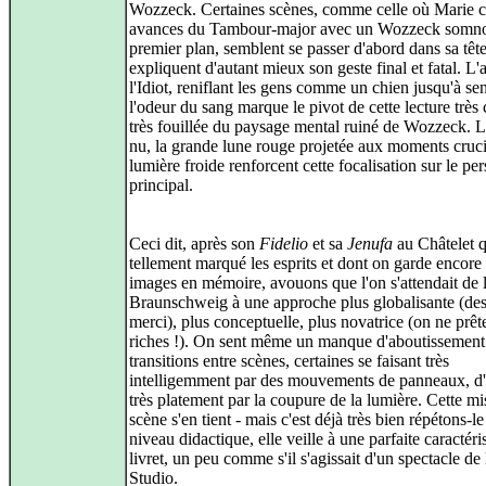
Wozzeck. Certaines scènes, comme celle où Marie 
avances du Tambour-major avec un Wozzeck somno
premier plan, semblent se passer d'abord dans sa tête
expliquent d'autant mieux son geste final et fatal. L'
l'Idiot, reniflant les gens comme un chien jusqu'à sen
l'odeur du sang marque le pivot de cette lecture très 
très fouillée du paysage mental ruiné de Wozzeck. L
nu, la grande lune rouge projetée aux moments cruci
lumière froide renforcent cette focalisation sur le p
principal.
Ceci dit, après son
Fidelio
et sa
Jenufa
au Châtelet q
tellement marqué les esprits et dont on garde encore
images en mémoire, avouons que l'on s'attendait de l
Braunschweig à une approche plus globalisante (des
merci), plus conceptuelle, plus novatrice (on ne prêt
riches !). On sent même un manque d'aboutissement
transitions entre scènes, certaines se faisant très
intelligemment par des mouvements de panneaux, d'
très platement par la coupure de la lumière. Cette mi
scène s'en tient - mais c'est déjà très bien répétons-le
niveau didactique, elle veille à une parfaite caractéri
livret, un peu comme s'il s'agissait d'un spectacle de
Studio.