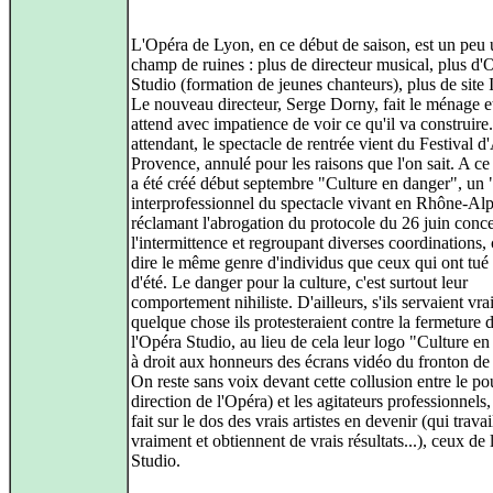
L'Opéra de Lyon, en ce début de saison, est un peu
champ de ruines : plus de directeur musical, plus d'
Studio (formation de jeunes chanteurs), plus de site I
Le nouveau directeur, Serge Dorny, fait le ménage et
attend avec impatience de voir ce qu'il va construire
attendant, le spectacle de rentrée vient du Festival d
Provence, annulé pour les raisons que l'on sait. A ce
a été créé début septembre "Culture en danger", un 
interprofessionnel du spectacle vivant en Rhône-Al
réclamant l'abrogation du protocole du 26 juin conc
l'intermittence et regroupant diverses coordinations, 
dire le même genre d'individus que ceux qui ont tué 
d'été. Le danger pour la culture, c'est surtout leur
comportement nihiliste. D'ailleurs, s'ils servaient vr
quelque chose ils protesteraient contre la fermeture 
l'Opéra Studio, au lieu de cela leur logo "Culture e
à droit aux honneurs des écrans vidéo du fronton de 
On reste sans voix devant cette collusion entre le po
direction de l'Opéra) et les agitateurs professionnels,
fait sur le dos des vrais artistes en devenir (qui travai
vraiment et obtiennent de vrais résultats...), ceux de
Studio.