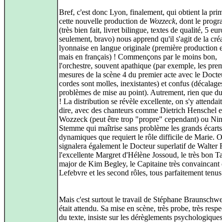
Bref, c'est donc Lyon, finalement, qui obtient la pri
cette nouvelle production de
Wozzeck
, dont le prog
(très bien fait, livret bilingue, textes de qualité, 5 eur
seulement, bravo) nous apprend qu'il s'agit de la cré
lyonnaise en langue originale (première production
mais en français) ! Commençons par le moins bon,
l'orchestre, souvent apathique (par exemple, les pre
mesures de la scène 4 du premier acte avec le Docte
cordes sont molles, inexistantes) et confus (décalage
problèmes de mise au point). Autrement, rien que d
! La distribution se révèle excellente, on s'y attendait
dire, avec des chanteurs comme Dietrich Henschel 
Wozzeck (peut être trop "propre" cependant) ou Ni
Stemme qui maîtrise sans problème les grands écarts
dynamiques que requiert le rôle difficile de Marie. 
signalera également le Docteur superlatif de Walter 
l'excellente Margret d'Hélène Jossoud, le très bon 
major de Kim Begley, le Capitaine très convaincant 
Lefebvre et les second rôles, tous parfaitement tenus
Mais c'est surtout le travail de Stéphane Braunschw
était attendu. Sa mise en scène, très probe, très resp
du texte, insiste sur les dérèglements psychologique