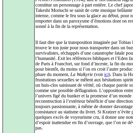
constitue un personnage à part entière. Le chef japo
Takeshi Moriuchi se saisit de cette musique brûlante
intense, comme le feu sous la glace au début, pour 
emporter dans un paroxysme d’émotions dont on res
sonné à la fin de la représentation.
Il faut dire que la transposition imaginée par Tobias
trouve le ton juste pour nous transporter dans un bu
survivalistes, réchappés d’une catastrophe fatale pou
l’humanité.
Exit
les références bibliques et l’Eden f
de Paris à Francfort, sur fond d’inceste, la fin du mo
pour bientôt, du moins si l’on en croit l’autre produc
phare du moment,
La Walkyrie
(voir
ici
). Dans la He
frustrations sexuelles se mêlent aux hésitations spirit
un huis‑clos saisissant de vérité, où chaque parole s
comme une possible déflagration. L’opposition entr
l’univers figé du bunker et la promesse d’un monde
reconstruction à l’extérieur bénéficie d’une direction
toujours passionnante, à même de donner davantage
consistance au statisme du livret. Si Kratzer n’évite 
quelques excès de voyeurisme cru, il donne une not
d’espoir inattendue en fin d’ouvrage, que l’on ne dé
pas.