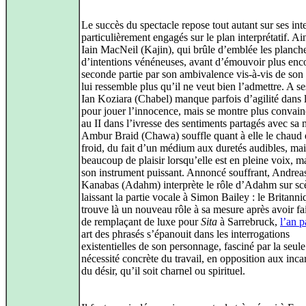
Le succès du spectacle repose tout autant sur ses inte
particulièrement engagés sur le plan interprétatif. Ai
Iain MacNeil (Kajin), qui brûle d’emblée les planche
d’intentions vénéneuses, avant d’émouvoir plus enc
seconde partie par son ambivalence vis‑à‑vis de son 
lui ressemble plus qu’il ne veut bien l’admettre. A se
Ian Koziara (Chabel) manque parfois d’agilité dans 
pour jouer l’innocence, mais se montre plus convain
au II dans l’ivresse des sentiments partagés avec sa 
Ambur Braid (Chawa) souffle quant à elle le chaud e
froid, du fait d’un médium aux duretés audibles, ma
beaucoup de plaisir lorsqu’elle est en pleine voix, ma
son instrument puissant. Annoncé souffrant, Andrea
Kanabas (Adahm) interprète le rôle d’Adahm sur sc
laissant la partie vocale à Simon Bailey : le Britanni
trouve là un nouveau rôle à sa mesure après avoir fai
de remplaçant de luxe pour
Sita
à Sarrebruck,
l’an p
art des phrasés s’épanouit dans les interrogations
existentielles de son personnage, fasciné par la seule
nécessité concrète du travail, en opposition aux inca
du désir, qu’il soit charnel ou spirituel.