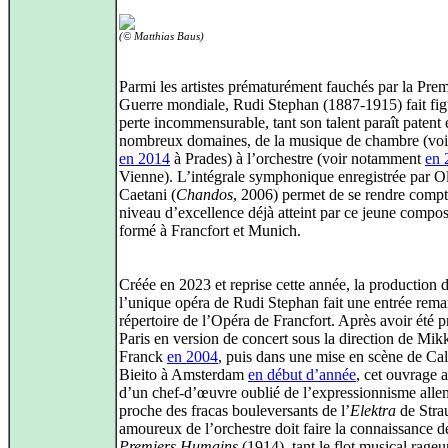
(© Matthias Baus)
Parmi les artistes prématurément fauchés par la Prem
Guerre mondiale, Rudi Stephan (1887‑1915) fait fig
perte incommensurable, tant son talent paraît patent 
nombreux domaines, de la musique de chambre (voi
en 2014
à Prades) à l’orchestre (voir notamment
en 
Vienne). L’intégrale symphonique enregistrée par O
Caetani (
Chandos
, 2006) permet de se rendre comp
niveau d’excellence déjà atteint par ce jeune compos
formé à Francfort et Munich.
Créée en 2023 et reprise cette année, la production 
l’unique opéra de Rudi Stephan fait une entrée rem
répertoire de l’Opéra de Francfort. Après avoir été p
Paris en version de concert sous la direction de Mik
Franck
en 2004
, puis dans une mise en scène de Cal
Bieito à Amsterdam
en début d’année
, cet ouvrage a
d’un chef‑d’œuvre oublié de l’expressionnisme all
proche des fracas bouleversants de l’
Elektra
de Stra
amoureux de l’orchestre doit faire la connaissance d
Premiers Humains
(1914), tant le flot musical rageu