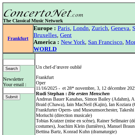
The Classical Music Network
Europe :
Paris
,
Londn
,
Zurich
,
Geneva
,
S
Bruxelles
,
Gent
Frankfurt
America :
New York
,
San Francisco
,
Mon
WORLD
Un chef-d’œuvre oublié
Frankfurt
Newsletter
Oper
Your email :
11/16/2025 - et 28* novembre, 3, 12 décembre 202
Rudi Stephan :
Die ersten Menschen
Andreas Bauer Kanabas, Simon Bailey (Adahm), 
Braid (Chawa), Iain MacNeil (Kajin), Ian Koziara (
Frankfurter Opern- und Museumsorchester, Takeshi
Moriuchi (direction musicale)
Tobias Kratzer (mise en scène), Rainer Sellmaier (d
costumes), Joachim Klein (lumières), Manuel Braun 
Bettina Bartz, Konrad Kuhn (dramaturgie)