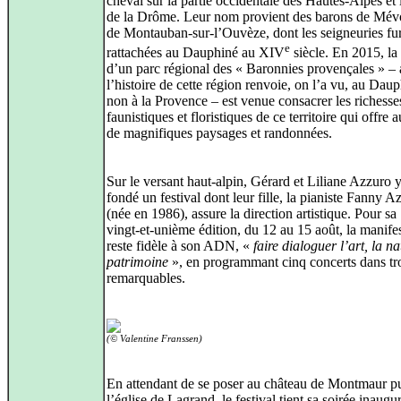
cheval sur la partie occidentale des Hautes‑Alpes et 
de la Drôme. Leur nom provient des barons de Mévo
de Montauban-sur-l’Ouvèze, dont les seigneuries fu
e
rattachées au Dauphiné au XIV
siècle. En 2015, la
d’un parc régional des « Baronnies provençales » – 
l’histoire de cette région renvoie, on l’a vu, au Daup
non à la Provence – est venue consacrer les richesse
faunistiques et floristiques de ce territoire qui offre a
de magnifiques paysages et randonnées.
Sur le versant haut-alpin, Gérard et Liliane Azzuro 
fondé un festival dont leur fille, la pianiste Fanny A
(née en 1986), assure la direction artistique. Pour sa
vingt‑et‑unième édition, du 12 au 15 août, la manife
reste fidèle à son ADN, «
faire dialoguer l’art, la na
patrimoine
», en programmant cinq concerts dans tro
remarquables.
(© Valentine Franssen)
En attendant de se poser au château de Montmaur p
l’église de Lagrand, le festival tient sa soirée inaugu