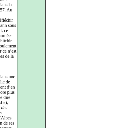
dans la
957. Au
fléchir
mann sous
t, ce
journées
raîchir
roulement
 ce n’est
es de la
 dans une
lic de
tent d’en
core plus
de dire
d »),
 des
es
(Alpes
n de ses