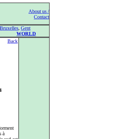
About us /
Contact
Bruxelles
,
Gent
WORLD
Back
4
forment
s à