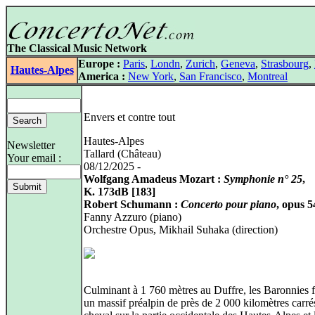
The Classical Music Network
Europe :
Paris
,
Londn
,
Zurich
,
Geneva
,
Strasbourg
,
Hautes-Alpes
America :
New York
,
San Francisco
,
Montreal
Envers et contre tout
Hautes-Alpes
Newsletter
Tallard (Château)
Your email :
08/12/2025 -
Wolfgang Amadeus Mozart :
Symphonie n° 25
,
K. 173dB [183]
Robert Schumann :
Concerto pour piano
, opus 5
Fanny Azzuro (piano)
Orchestre Opus, Mikhail Suhaka (direction)
Culminant à 1 760 mètres au Duffre, les Baronnies 
un massif préalpin de près de 2 000 kilomètres carré