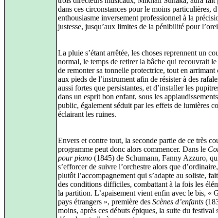
trois directeurs musicaux, Mikhail Suhaka, aura fait
dans ces circonstances pour le moins particulières, 
enthousiasme inversement professionnel à la précisio
justesse, jusqu’aux limites de la pénibilité pour l’orei
La pluie s’étant arrêtée, les choses reprennent un co
normal, le temps de retirer la bâche qui recouvrait l
de remonter sa tonnelle protectrice, tout en arrimant 
aux pieds de l’instrument afin de résister à des rafal
aussi fortes que persistantes, et d’installer les pupitres
dans un esprit bon enfant, sous les applaudissement
public, également séduit par les effets de lumières c
éclairant les ruines.
Envers et contre tout, la seconde partie de ce très co
programme peut donc alors commencer. Dans le
Co
pour piano
(1845) de Schumann, Fanny Azzuro, qui
s’efforcer de suivre l’orchestre alors que d’ordinaire,
plutôt l’accompagnement qui s’adapte au soliste, fait
des conditions difficiles, combattant à la fois les élé
la partition. L’apaisement vient enfin avec le bis, « 
pays étrangers », première des
Scènes d’enfants
(183
moins, après ces débuts épiques, la suite du festival 