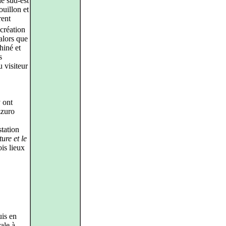
le sud‑est
uillon et
rent
 création
alors que
hiné et
s
u visiteur
y ont
zzuro
station
ture et le
is lieux
uis en
rale à