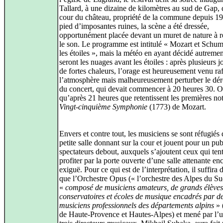
Tallard, à une dizaine de kilomètres au sud de Gap, 
cour du château, propriété de la commune depuis 1
pied d’imposantes ruines, la scène a été dressée,
opportunément placée devant un muret de nature à ré
le son. Le programme est intitulé « Mozart et Schu
les étoiles », mais la météo en ayant décidé autremen
seront les nuages avant les étoiles : après plusieurs 
de fortes chaleurs, l’orage est heureusement venu raf
l’atmosphère mais malheureusement perturber le dé
du concert, qui devait commencer à 20 heures 30. Or
qu’après 21 heures que retentissent les premières not
Vingt‑cinquième Symphonie
(1773) de Mozart.
Envers et contre tout, les musiciens se sont réfugiés
petite salle donnant sur la cour et jouent pour un pub
spectateurs debout, auxquels s’ajoutent ceux qui ten
profiter par la porte ouverte d’une salle attenante en
exiguë. Pour ce qui est de l’interprétation, il suffira 
que l’Orchestre Opus (« l’orchestre des Alpes du Su
«
composé de musiciens amateurs, de grands élèves
conservatoires et écoles de musique encadrés par d
musiciens professionnels des départements alpins
» 
de Haute‑Provence et Hautes‑Alpes) et mené par l’u