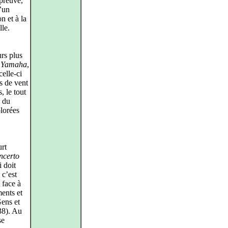
 preuve,
d’un
n et à la
lle.
urs plus
e
Yamaha
,
celle‑ci
es de vent
, le tout
s du
olorées
urt
ncerto
 doit
 c’est
 face à
ments et
Gens et
8). Au
se