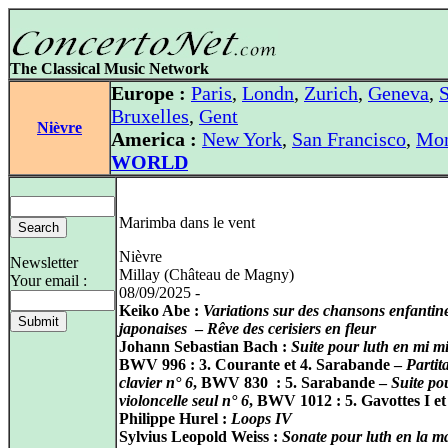
The Classical Music Network
Europe :
Paris
,
Londn
,
Zurich
,
Geneva
,
S
Bruxelles
,
Gent
Nièvre
America :
New York
,
San Francisco
,
Mon
WORLD
Marimba dans le vent
Nièvre
Newsletter
Millay (Château de Magny)
Your email :
08/09/2025 -
Keiko Abe :
Variations sur des chansons enfantin
japonaises
–
Rêve des cerisiers en fleur
Johann Sebastian Bach :
Suite pour luth en mi m
BWV 996 : 3. Courante et 4. Sarabande –
Partit
clavier n° 6
, BWV 830 : 5. Sarabande –
Suite po
violoncelle seul n° 6
, BWV 1012 : 5. Gavottes I et
Philippe Hurel :
Loops IV
Sylvius Leopold Weiss :
Sonate pour luth en la m