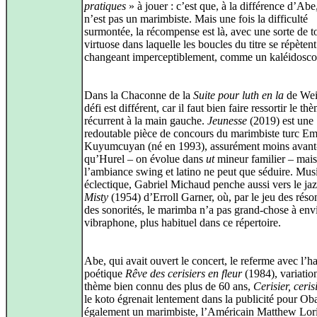
pratiques
» à jouer : c’est que, à la différence d’Abe
n’est pas un marimbiste. Mais une fois la difficulté
surmontée, la récompense est là, avec une sorte de t
virtuose dans laquelle les boucles du titre se répètent
changeant imperceptiblement, comme un kaléidosco
Dans la Chaconne de la
Suite pour luth en la
de Weis
défi est différent, car il faut bien faire ressortir le th
récurrent à la main gauche.
Jeunesse
(2019) est une
redoutable pièce de concours du marimbiste turc Em
Kuyumcuyan (né en 1993), assurément moins avant‑
qu’Hurel – on évolue dans
ut
mineur familier – mais
l’ambiance swing et latino ne peut que séduire. Mus
éclectique, Gabriel Michaud penche aussi vers le jaz
Misty
(1954) d’Erroll Garner, où, par le jeu des réso
des sonorités, le marimba n’a pas grand‑chose à env
vibraphone, plus habituel dans ce répertoire.
Abe, qui avait ouvert le concert, le referme avec l’ha
poétique
Rêve des cerisiers en fleur
(1984), variatio
thème bien connu des plus de 60 ans,
Cerisier, ceris
le koto égrenait lentement dans la publicité pour Ob
également un marimbiste, l’Américain Matthew Lor