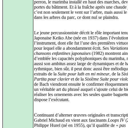
perron, le marimba installé en haut des marches, dev
portes du bâtiment. Et à la fraîche après une chaude
c’est non seulement le vent sur l’arbre, mais aussi le
dans les arbres du parc, ce dont nul se plaindra.
Le jeune percussionniste décrit le rôle important tenu
Japonaise Keiko Abe (née en 1937) dans l’évolutio
l’instrument, dont elle fut l’une des premières virtuo
pour lequel elle a abondamment écrit. Ses
Variations
chansons enfantines japonaises
(1982) montrent ain
d’emblée les capacités polyphoniques du marimba, 
aussi son ambitus assez large de dynamiques et de h
rythmique, bien sûr, il peut donc aussi être mélodiq
extraits de la
Suite pour luth en mi mineur
, de la
Six
Partita pour clavier
et de la
Sixième Suite pour viol
de Bach viendront ensuite le confirmer éloquemment 
un véritable art du phrasé auquel s’ajoute celui de b
réaliser les ornements avec les seules quatre baguett
dispose l’exécutant.
Continuant d’alterner œuvres originales et transcript
Gabriel Michaud en vient aux fascinants
Loops IV
(
Philippe Hurel (né en 1955), qu’il qualifie de «
pas