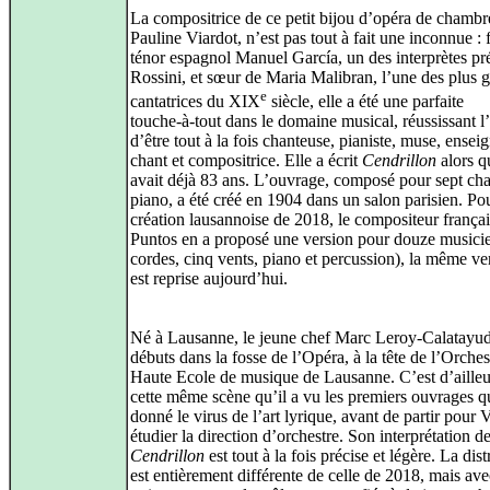
La compositrice de ce petit bijou d’opéra de chambr
Pauline Viardot, n’est pas tout à fait une inconnue : f
ténor espagnol Manuel García, un des interprètes pr
Rossini, et sœur de Maria Malibran, l’une des plus 
e
cantatrices du XIX
siècle, elle a été une parfaite
touche‑à‑tout dans le domaine musical, réussissant l’
d’être tout à la fois chanteuse, pianiste, muse, ensei
chant et compositrice. Elle a écrit
Cendrillon
alors q
avait déjà 83 ans. L’ouvrage, composé pour sept cha
piano, a été créé en 1904 dans un salon parisien. Pou
création lausannoise de 2018, le compositeur françai
Puntos en a proposé une version pour douze musicie
cordes, cinq vents, piano et percussion), la même ve
est reprise aujourd’hui.
Né à Lausanne, le jeune chef Marc Leroy‑Calatayud 
débuts dans la fosse de l’Opéra, à la tête de l’Orches
Haute Ecole de musique de Lausanne. C’est d’ailleu
cette même scène qu’il a vu les premiers ouvrages qu
donné le virus de l’art lyrique, avant de partir pour 
étudier la direction d’orchestre. Son interprétation d
Cendrillon
est tout à la fois précise et légère. La dist
est entièrement différente de celle de 2018, mais av