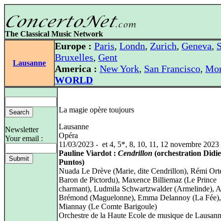
The Classical Music Network
Europe :
Paris
,
Londn
,
Zurich
,
Geneva
,
S
Bruxelles
,
Gent
Lausanne
America :
New York
,
San Francisco
,
Mon
WORLD
La magie opère toujours
Lausanne
Newsletter
Opéra
Your email :
11/03/2023 - et 4, 5*, 8, 10, 11, 12 novembre 2023
Pauline Viardot :
Cendrillon
(orchestration Didi
Puntos)
Nuada Le Drève (Marie, dite Cendrillon), Rémi Ort
Baron de Pictordu), Maxence Billiemaz (Le Prince
charmant), Ludmila Schwartzwalder (Armelinde), A
Brémond (Maguelonne), Emma Delannoy (La Fée),
Miannay (Le Comte Barigoule)
Orchestre de la Haute Ecole de musique de Lausan