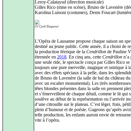
Leroy‑Calatayud (direction musicale)
Gilles Rico (mise en scène), Bruno de Lavenère (déc
Karolina Luisoni (costumes), Denis Foucart (lumièr
(© Cyril Zingaro)
L’Opéra de Lausanne propose chaque saison un spe
destiné au jeune public. Cette année, il a choisi de r
la production féerique de la
Cendrillon
de Pauline V
étrennée en
2018
. En cinq ans, cette
Cendrillon
n’a 
une seule ride, le spectacle conçu par Gilles Rico se
toujours une pure merveille, magique et onirique à la
avec des effets spéciaux à la pelle, dans les splendi
de Bruno de Lavenère (la salle de bal du château du
avec un escalier monumental). Les (très nombreuses
têtes blondes présentes dans la salle en prennent ple
et s’émerveillent de chaque détail, comme le lit qui s
soulève au début de la représentation ou l’arrivée in
d’une citrouille sur le plateau. C’est léger, frais, pétil
plein d’humour et de poésie. Gageons qu’après avoi
telle production, les enfants auront envie de retourne
vite à l’opéra.