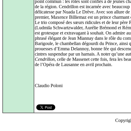
point commun : les rôles sont confiés à de jeunes ch
de la région. Cendrillon est incarnée avec beaucoup
délicatesse par Nuada Le Drève. Avec son allure de
premier, Maxence Billiemaz est un prince charmant 
Le trio composé des sœurs ridicules et de leur père 
(Ludmila Schwartzwalder, Aurélie Brémond et Rém
est grotesque et extravagant à souhait. On admire aus
phrasé élégant de Jean Miannay dans le rôle du com
Barigoule, le chambellan dégourdi du Prince, ainsi q
prouesses d’Emma Delannoy, bonne fée qui descen
cintres suspendue par un harnais. A noter qu’une aut
Cendrillon
, celle de Massenet cette fois, fera les bea
de l’Opéra de Lausanne en avril prochain.
Claudio Poloni
Copyrig