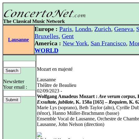
The Classical Music Network
Europe :
Paris
,
Londn
,
Zurich
,
Geneva
,
S
Bruxelles
,
Gent
Lausanne
America :
New York
,
San Francisco
,
Mon
WORLD
Mozart en majesté
Lausanne
Newsletter
Théâtre de Beaulieu
Your email :
02/09/2023 -
Wolfgang Amadeus Mozart :
Ave verum corpus
, 
Exsultate, jubilate
, K. 158a [165] –
Requiem
, K. 6
Marie Lys (soprano), Beth Taylor (alto), Cyrille Du
(ténor), Hanno Müller-Brachmann (basse)
Ensemble Vocal de Lausanne, Orchestre de Chambr
Lausanne, John Nelson (direction)