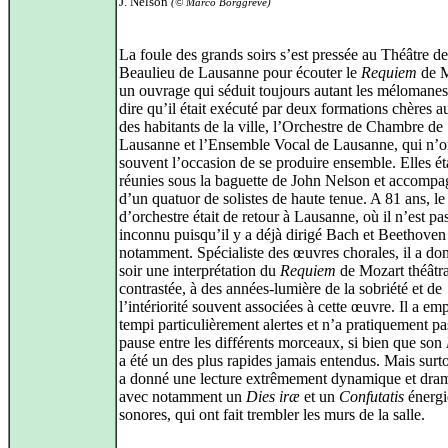
J. Nelson
(© Marco Borggreve)
La foule des grands soirs s’est pressée au Théâtre de
Beaulieu de Lausanne pour écouter le
Requiem
de M
un ouvrage qui séduit toujours autant les mélomanes.
dire qu’il était exécuté par deux formations chères 
des habitants de la ville, l’Orchestre de Chambre de
Lausanne et l’Ensemble Vocal de Lausanne, qui n’on
souvent l’occasion de se produire ensemble. Elles ét
réunies sous la baguette de John Nelson et accomp
d’un quatuor de solistes de haute tenue. A 81 ans, le
d’orchestre était de retour à Lausanne, où il n’est pa
inconnu puisqu’il y a déjà dirigé Bach et Beethoven
notamment. Spécialiste des œuvres chorales, il a do
soir une interprétation du
Requiem
de Mozart théâtra
contrastée, à des années‑lumière de la sobriété et de
l’intériorité souvent associées à cette œuvre. Il a em
tempi particulièrement alertes et n’a pratiquement pas
pause entre les différents morceaux, si bien que son
a été un des plus rapides jamais entendus. Mais surto
a donné une lecture extrêmement dynamique et dram
avec notamment un
Dies iræ
et un
Confutatis
énergi
sonores, qui ont fait trembler les murs de la salle.