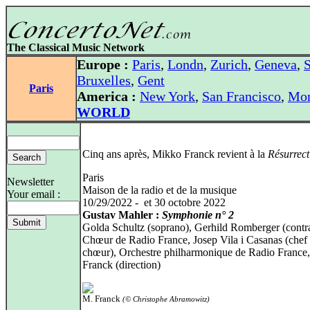
The Classical Music Network
Europe :
Paris
,
Londn
,
Zurich
,
Geneva
,
S
Bruxelles
,
Gent
Paris
America :
New York
,
San Francisco
,
Mon
WORLD
Cinq ans après, Mikko Franck revient à la
Résurrect
Paris
Newsletter
Maison de la radio et de la musique
Your email :
10/29/2022 - et 30 octobre 2022
Gustav Mahler :
Symphonie n° 2
Golda Schultz (soprano), Gerhild Romberger (contra
Chœur de Radio France, Josep Vila i Casanas (chef
chœur), Orchestre philharmonique de Radio France
Franck (direction)
M. Franck
(© Christophe Abramowitz)