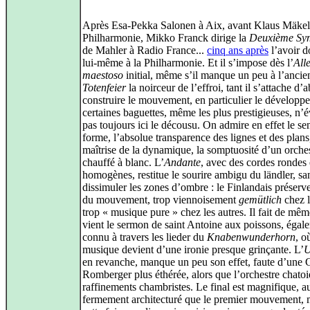
Après Esa‑Pekka Salonen à Aix, avant Klaus Mäkelä
Philharmonie, Mikko Franck dirige la
Deuxième Sy
de Mahler à Radio France...
cinq ans après
l’avoir 
lui‑même à la Philharmonie. Et il s’impose dès l’
All
maestoso
initial, même s’il manque un peu à l’ancie
Totenfeier
la noirceur de l’effroi, tant il s’attache d’
construire le mouvement, en particulier le développ
certaines baguettes, même les plus prestigieuses, n’é
pas toujours ici le décousu. On admire en effet le se
forme, l’absolue transparence des lignes et des plans,
maîtrise de la dynamique, la somptuosité d’un orche
chauffé à blanc. L’
Andante
, avec des cordes rondes 
homogènes, restitue le sourire ambigu du ländler, sa
dissimuler les zones d’ombre : le Finlandais préserve
du mouvement, trop viennoisement
gemütlich
chez l
trop « musique pure » chez les autres. Il fait de mê
vient le sermon de saint Antoine aux poissons, égal
connu à travers les lieder du
Knabenwunderhorn
, o
musique devient d’une ironie presque grinçante. L’
U
en revanche, manque un peu son effet, faute d’une 
Romberger plus éthérée, alors que l’orchestre chatoi
raffinements chambristes. Le final est magnifique, a
fermement architecturé que le premier mouvement, 