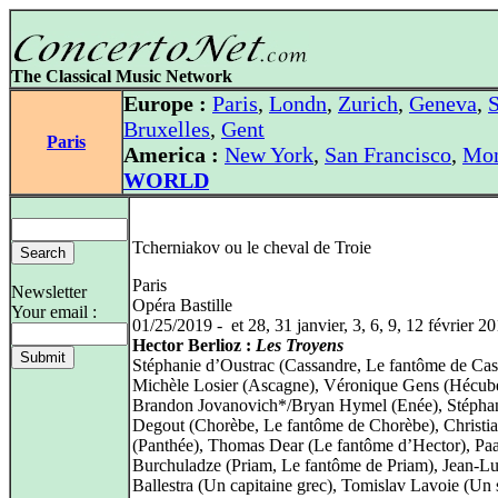
The Classical Music Network
Europe :
Paris
,
Londn
,
Zurich
,
Geneva
,
S
Bruxelles
,
Gent
Paris
America :
New York
,
San Francisco
,
Mon
WORLD
Tcherniakov ou le cheval de Troie
Paris
Newsletter
Opéra Bastille
Your email :
01/25/2019 - et 28, 31 janvier, 3, 6, 9, 12 février 2
Hector Berlioz :
Les Troyens
Stéphanie d’Oustrac (Cassandre, Le fantôme de Cas
Michèle Losier (Ascagne), Véronique Gens (Hécub
Brandon Jovanovich*/Bryan Hymel (Enée), Stépha
Degout (Chorèbe, Le fantôme de Chorèbe), Christi
(Panthée), Thomas Dear (Le fantôme d’Hector), Paa
Burchuladze (Priam, Le fantôme de Priam), Jean‑L
Ballestra (Un capitaine grec), Tomislav Lavoie (Un s