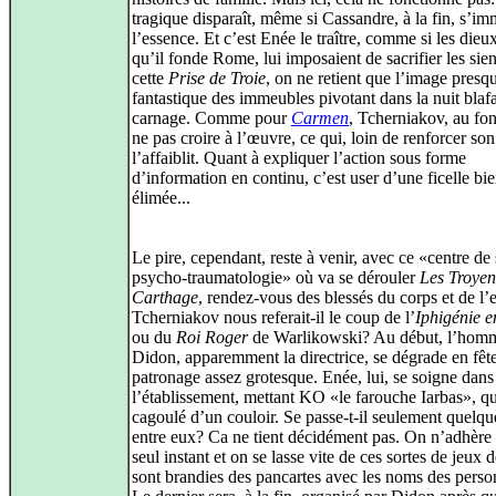
tragique disparaît, même si Cassandre, à la fin, s’im
l’essence. Et c’est Enée le traître, comme si les dieux
qu’il fonde Rome, lui imposaient de sacrifier les sie
cette
Prise de Troie
, on ne retient que l’image presq
fantastique des immeubles pivotant dans la nuit blaf
carnage. Comme pour
Carmen
, Tcherniakov, au fo
ne pas croire à l’œuvre, ce qui, loin de renforcer so
l’affaiblit. Quant à expliquer l’action sous forme
d’information en continu, c’est user d’une ficelle bi
élimée...
Le pire, cependant, reste à venir, avec ce «centre de
psycho-traumatologie» où va se dérouler
Les Troyen
Carthage
, rendez-vous des blessés du corps et de l’e
Tcherniakov nous referait-il le coup de l’
Iphigénie e
ou du
Roi Roger
de Warlikowski? Au début, l’hom
Didon, apparemment la directrice, se dégrade en fêt
patronage assez grotesque. Enée, lui, se soigne dans
l’établissement, mettant KO «le farouche Iarbas», qu
cagoulé d’un couloir. Se passe-t-il seulement quelq
entre eux? Ca ne tient décidément pas. On n’adhère
seul instant et on se lasse vite de ces sortes de jeux 
sont brandies des pancartes avec les noms des perso