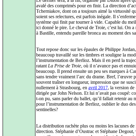
Le dernier sera, à la fin, organisé par Didon après qu
avalé des comprimés pour en finir. La direction d’ac
Tcherniakov, dont on a toujours aimé la virtuosité q
soient ses relectures, est parfois inégale. Il s’enferm
système qui finit par tourner à vide. Capable du meill
ici donné le pire. Le cheval de Troie, c’est lui. On a
à Bastille, entendu pareille bronca au moment des sa
Tout repose donc sur les épaules de Philippe Jordan,
beaucoup travaillé sur les timbres et souligne la mod
l’instrumentation de Berlioz. Mais il en perd la trajec
ratant
La Prise de Troie
, où il n’avance pas et ennui
beaucoup. Il prend ensuite un peu ses marques à Ca
sans tendre vraiment l’arc du drame. Bref, l’œuvre p
souvent traîner en longueur, impression que ne suscit
nullement à Strasbourg, en
avril 2017
, la version de
dirigée par John Nelson. Et lui n’avait pas coupé: 
t-on pu, sans parler du ballet, qu’il fallait retenir au
pour l’instrumentation de Berlioz, oublier le duo des
sentinelles?
La distribution rachète plus ou moins les lacunes de 
direction. Stéphanie d’Oustrac et Stéphane Degout,