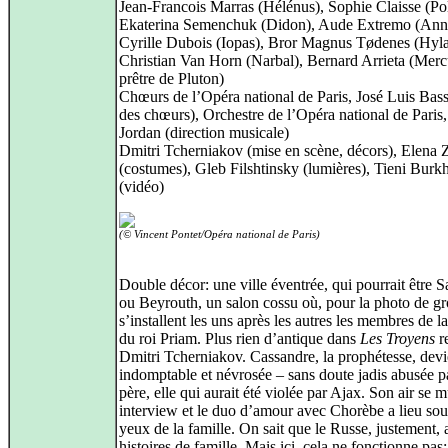
Jean‑Francois Marras (Hélénus), Sophie Claisse (Po
Ekaterina Semenchuk (Didon), Aude Extremo (Ann
Cyrille Dubois (Iopas), Bror Magnus Tødenes (Hyla
Christian Van Horn (Narbal), Bernard Arrieta (Mer
prêtre de Pluton)
Chœurs de l’Opéra national de Paris, José Luis Bass
des chœurs), Orchestre de l’Opéra national de Paris,
Jordan (direction musicale)
Dmitri Tcherniakov (mise en scène, décors), Elena 
(costumes), Gleb Filshtinsky (lumières), Tieni Burkh
(vidéo)
(© Vincent Pontet/Opéra national de Paris)
Double décor: une ville éventrée, qui pourrait être S
ou Beyrouth, un salon cossu où, pour la photo de g
s’installent les uns après les autres les membres de la
du roi Priam. Plus rien d’antique dans
Les Troyens
r
Dmitri Tcherniakov. Cassandre, la prophétesse, devie
indomptable et névrosée – sans doute jadis abusée p
père, elle qui aurait été violée par Ajax. Son air se 
interview et le duo d’amour avec Chorèbe a lieu sou
yeux de la famille. On sait que le Russe, justement, 
histoires de famille. Mais ici, cela ne fonctionne pas: