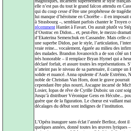
magnifiques, incarnent superbement le style français
elle n’est pas du tout le grand falcon attendu en Cas
qui du coup cesse d’être une prophétesse de tragédie
lui manque d’héroïsme en Chorèbe – il en imposait
à Strasbourg –, semblant parfois chanter le Troyen
récemment
Hamlet à Favart. On aurait plutôt vu Sté
d’Oustrac en Didon... et, peut-être, le mezzo dramat
d’Ekaterina Semenchuk en Cassandre. Mais celle-ci
une superbe Didon, par le style, l’articulation, l’inte
vraie reine... vocalement, égarée au milieu des infirm
des malades. Brandon Jovanovich a de son côté un f
très honorable – il remplace Bryan Hymel qui a he
déclaré forfait, et assure toutes les représentations. S’
n’atteint pas le niveau de sa partenaire, il campe un
solide et nuancé. Anna opulente d’Aude Extrémo, N
noble de Christian Van Horn, dont le grave pourrait
cependant être plus nourri, Ascagne incarné de Mic
Losier, Iopas de rêve de Cyrille Dubois: un
cast
soig
Jusqu’à distribuer Véronique Gens en Hécube... pour
guère que de la figuration. Le chœur est vaillant mai
décalages du début sont indignes de l’institution.
L’Opéra inaugure sans éclat l’année Berlioz, dont il 
quelques années, donné toutes les œuvres lyriques 