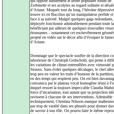
qui oppose habilement le délire populaire forain de
Zerbinette et ses acolytes au regard solitaire et désa
d’Ariane. Moquée tout du long, l’héroïne dépressiv
trouve ici en Bacchus qu’un manipulateur perfide et 
face à sa naïveté. Malgré quelques gags redondants, 
déployée fonctionne admirablement pendant toute la 
bénéficiant par ailleurs de quelques trouvailles visue
étonnantes – notamment cet enchevêtrement géomét
projeté en vidéo sur le décor afin d’évoquer le fameu
d’Ariane.
Dommage que le spectacle souffre de la direction co
laborieuse de Christoph Gedschold, qui peine à diff
les variations de climat entremêlées avec virtuosité p
Strauss. Sans éviter quelques décalages, le chef all
trop peu en valeur les traits d’humour de la partition,
en des tempi qui respirent peu. On est bien davanta
convaincu par le plateau vocal homogène réuni à Fra
duquel ressort la toujours impeccable Claudia Mahn
force d’incarnation, tout autant que sa projection idé
ravissent à chacune de ses interventions. Admirable
techniquement, Christina Nilsson manque malheur
par trop de variété dans ses phrasés pour donner da
de saveur à son rôle. On pourra faire le même repro