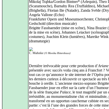
Mikolaj Trąbka/Gordon Bintner* (Arlequin), Theo
(Scaramouche), Barnaby Rea (Truffaldino), Michael
(Brighella), Florian Ilie (Naïade), Zanda Svēde (Dry
Angela Vallone (Echo)
Frankfurter Opern und Museumsorchester, Christop
Gedschold (direction musicale)
Brigitte Fassbaender (mise en scène), Nina Brazier (
de la mise en scène), Johannes Leiacker (scénograph
costumes), Joachim Klein (lumières), Mareike Wink
(dramaturgie)
C. Mahnke
(© Monika Rittershaus)
Dernière irrévocable pour cette production d’
Ariane
présentée avec succès voila cinq ans à Francfort ? V
tout cas ce qu’annonce le site internet de l’Opéra pou
les derniers curieux à découvrir ce spectacle au très
bouche à oreille. L’ancienne mezzo-soprano Brigitte
Fassbaender joue en effet sur la carte d’un l’humou
de la série française
Palace
, le tout magnifié par un
irrésistible, au monumentalisme chic et minimaliste, 
transformé en un opportun cauchemar cubiste en se
partie: c’est là l’une des grandes forces de cette mis