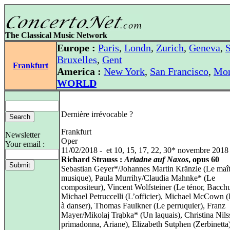
The Classical Music Network
Europe :
Paris
,
Londn
,
Zurich
,
Geneva
,
S
Bruxelles
,
Gent
Frankfurt
America :
New York
,
San Francisco
,
Mon
WORLD
Dernière irrévocable ?
Frankfurt
Newsletter
Oper
Your email :
11/02/2018 - et 10, 15, 17, 22, 30* novembre 2018
Richard Strauss :
Ariadne auf Naxos
, opus 60
Sebastian Geyer*/Johannes Martin Kränzle (Le maît
musique), Paula Murrihy/Claudia Mahnke* (Le
compositeur), Vincent Wolfsteiner (Le ténor, Bacchu
Michael Petruccelli (L’officier), Michael McCown (
à danser), Thomas Faulkner (Le perruquier), Franz
Mayer/Mikolaj Trąbka* (Un laquais), Christina Nils
primadonna, Ariane), Elizabeth Sutphen (Zerbinetta)