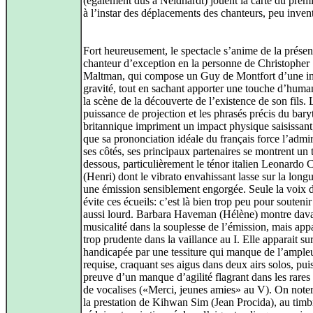
(également dus à Neidhardt) jouent la carte du premi
à l’instar des déplacements des chanteurs, peu invent
Fort heureusement, le spectacle s’anime de la prése
chanteur d’exception en la personne de Christopher
Maltman, qui compose un Guy de Montfort d’une in
gravité, tout en sachant apporter une touche d’huma
la scène de la découverte de l’existence de son fils. 
puissance de projection et les phrasés précis du bary
britannique impriment un impact physique saisissant,
que sa prononciation idéale du français force l’admi
ses côtés, ses principaux partenaires se montrent un 
dessous, particulièrement le ténor italien Leonardo 
(Henri) dont le vibrato envahissant lasse sur la long
une émission sensiblement engorgée. Seule la voix d
évite ces écueils: c’est là bien trop peu pour soutenir
aussi lourd. Barbara Haveman (Hélène) montre dav
musicalité dans la souplesse de l’émission, mais appa
trop prudente dans la vaillance au I. Elle apparait su
handicapée par une tessiture qui manque de l’ample
requise, craquant ses aigus dans deux airs solos, puis
preuve d’un manque d’agilité flagrant dans les rares
de vocalises («Merci, jeunes amies» au V). On note
la prestation de Kihwan Sim (Jean Procida), au timb