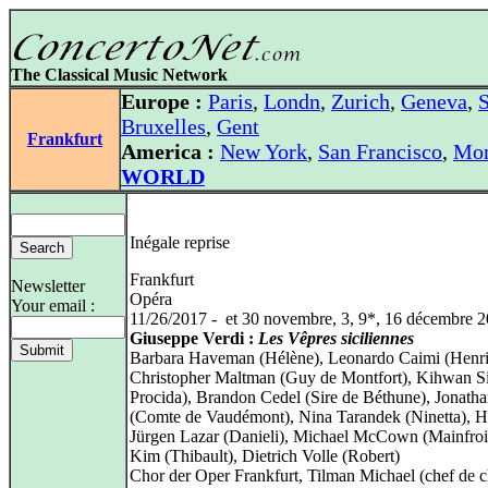
The Classical Music Network
Europe :
Paris
,
Londn
,
Zurich
,
Geneva
,
S
Bruxelles
,
Gent
Frankfurt
America :
New York
,
San Francisco
,
Mon
WORLD
Inégale reprise
Frankfurt
Newsletter
Opéra
Your email :
11/26/2017 - et 30 novembre, 3, 9*, 16 décembre 
Giuseppe Verdi :
Les Vêpres siciliennes
Barbara Haveman (Hélène), Leonardo Caimi (Henri
Christopher Maltman (Guy de Montfort), Kihwan S
Procida), Brandon Cedel (Sire de Béthune), Jonath
(Comte de Vaudémont), Nina Tarandek (Ninetta), H
Jürgen Lazar (Danieli), Michael McCown (Mainfroid
Kim (Thibault), Dietrich Volle (Robert)
Chor der Oper Frankfurt, Tilman Michael (chef de 