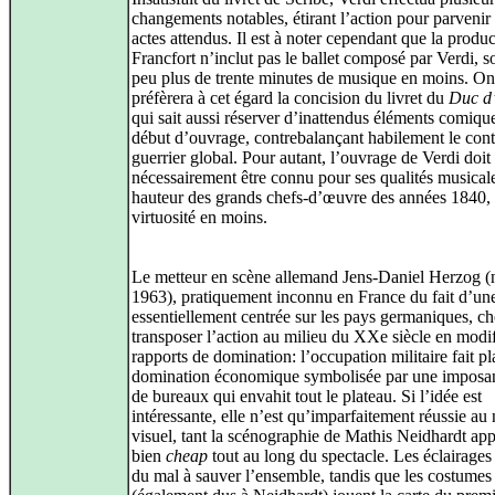
changements notables, étirant l’action pour parvenir
actes attendus. Il est à noter cependant que la produ
Francfort n’inclut pas le ballet composé par Verdi, s
peu plus de trente minutes de musique en moins. On
préfèrera à cet égard la concision du livret du
Duc d
qui sait aussi réserver d’inattendus éléments comiqu
début d’ouvrage, contrebalançant habilement le con
guerrier global. Pour autant, l’ouvrage de Verdi doit
nécessairement être connu pour ses qualités musicale
hauteur des grands chefs-d’œuvre des années 1840, 
virtuosité en moins.
Le metteur en scène allemand Jens-Daniel Herzog (
1963), pratiquement inconnu en France du fait d’une
essentiellement centrée sur les pays germaniques, ch
transposer l’action au milieu du XXe siècle en modif
rapports de domination: l’occupation militaire fait p
domination économique symbolisée par une imposan
de bureaux qui envahit tout le plateau. Si l’idée est
intéressante, elle n’est qu’imparfaitement réussie au
visuel, tant la scénographie de Mathis Neidhardt app
bien
cheap
tout au long du spectacle. Les éclairages
du mal à sauver l’ensemble, tandis que les costumes