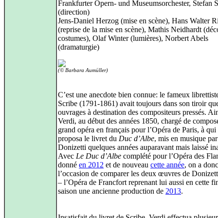
Frankfurter Opern- und Museumsorchester, Stefan S
(direction)
Jens-Daniel Herzog (mise en scène), Hans Walter R
(reprise de la mise en scène), Mathis Neidhardt (déc
costumes), Olaf Winter (lumières), Norbert Abels
(dramaturgie)
(© Barbara Aumüller)
C’est une anecdote bien connue: le fameux librettis
Scribe (1791-1861) avait toujours dans son tiroir qu
ouvrages à destination des compositeurs pressés. Ai
Verdi, au début des années 1850, chargé de compos
grand opéra en français pour l’Opéra de Paris, à qui
proposa le livret du
Duc d’Albe
, mis en musique par
Donizetti quelques années auparavant mais laissé in
Avec
Le Duc d’Albe
complété pour l’Opéra des Fla
donné
en 2012
et de nouveau
cette année
, on a don
l’occasion de comparer les deux œuvres de Donizetti
– l’Opéra de Francfort reprenant lui aussi en cette fi
saison une ancienne production de
2013
.
Insatisfait du livret de Scribe, Verdi effectua plusieu