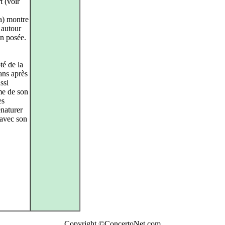
t (voir
a) montre
 autour
en posée.
té de la
 ans après
ssi
me de son
es
énaturer
 avec son
Copyright ©ConcertoNet.com