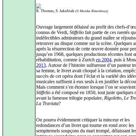
R. Thomas, S. Jakubiak
(© Monika Rittershaus)
Ouvrage largement délaissé au profit des chefs-d’œ
connus de Verdi,
Stiffelio
fait partie de ces raretés qu
indéfectibles admirateurs du grand maître se réjouiss
retrouver au disque comme sur la scène. Quelques 
après la résurrection de cette œuvre donnée pour pe
jusqu’en 1968, quelques productions récentes font 
réhabilitation, comme à Zurich
en 2004
, puis à Mo
2013
. Autour de l’histoire sulfureuse d’un pasteur t
sa femme, le livret avait choqué à la création, empêc
succès de cet opéra dont l’éclat et la variété des idée
musicales suffisent à eux seuls à en justifier la décou
Mais comment s’en étonner lorsque l’on se souvient
Stiffelio
a été composé en 1850, tout juste quelques 
avant la fameuse trilogie populaire,
Rigoletto
,
Le Tr
La Traviata
?
On pourra évidemment critiquer la minceur et les
redondances d’un livret qui tourne en rond avec les
sempiternels soupçons du mari trompé, délaissant le