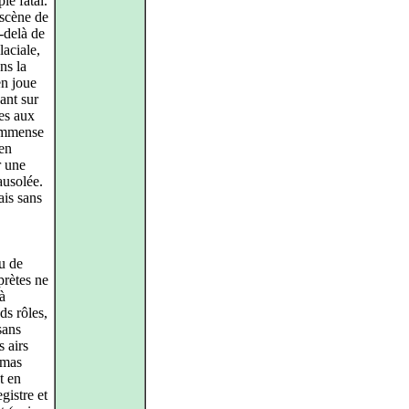
le fatal.
 scène de
-delà de
laciale,
ns la
en joue
yant sur
ves aux
’immense
 en
r une
ausolée.
ais sans
u de
prètes ne
à
ds rôles,
sans
s airs
omas
t en
gistre et