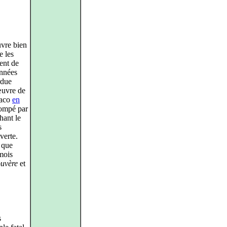
uvre bien
e les
ent de
années
rdue
œuvre de
naco
en
rompé par
hant le
s
verte.
 que
mois
ouvère
et
s