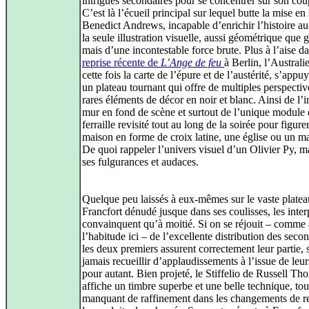
intrigues secondaires pour se concentrer sur son coup
C’est là l’écueil principal sur lequel butte la mise en
Benedict Andrews, incapable d’enrichir l’histoire au
la seule illustration visuelle, aussi géométrique que g
mais d’une incontestable force brute. Plus à l’aise da
reprise récente de
L’Ange de feu
à Berlin, l’Australi
cette fois la carte de l’épure et de l’austérité, s’appu
un plateau tournant qui offre de multiples perspecti
rares éléments de décor en noir et blanc. Ainsi de l
mur en fond de scène et surtout de l’unique module
ferraille revisité tout au long de la soirée pour figure
maison en forme de croix latine, une église ou un m
De quoi rappeler l’univers visuel d’un Olivier Py, m
ses fulgurances et audaces.
Quelque peu laissés à eux-mêmes sur le vaste platea
Francfort dénudé jusque dans ses coulisses, les inter
convainquent qu’à moitié. Si on se réjouit – comme 
l’habitude ici – de l’excellente distribution des secon
les deux premiers assurent correctement leur partie, 
jamais recueillir d’applaudissements à l’issue de leur
pour autant. Bien projeté, le Stiffelio de Russell Th
affiche un timbre superbe et une belle technique, tou
manquant de raffinement dans les changements de re