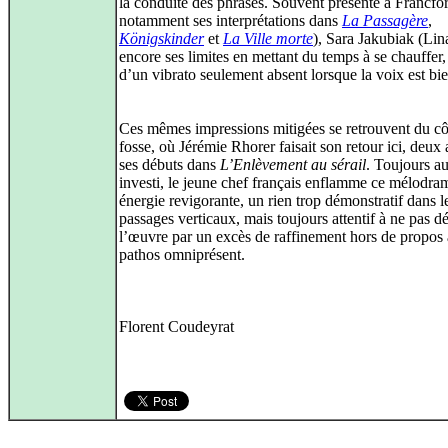
la conduite des phrasés. Souvent présente à Francfor
notamment ses interprétations dans
La Passagère
,
Königskinder
et
La Ville morte
), Sara Jakubiak (Lin
encore ses limites en mettant du temps à se chauffer,
d’un vibrato seulement absent lorsque la voix est bi
Ces mêmes impressions mitigées se retrouvent du cô
fosse, où Jérémie Rhorer faisait son retour ici, deux
ses débuts dans
L’Enlèvement au sérail
. Toujours au
investi, le jeune chef français enflamme ce mélodra
énergie revigorante, un rien trop démonstratif dans l
passages verticaux, mais toujours attentif à ne pas d
l’œuvre par un excès de raffinement hors de propos
pathos omniprésent.
Florent Coudeyrat