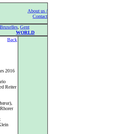
About us /
Contact
Bruxelles
,
Gent
WORLD
Back
ars 2016
ario
ed Reiter
chœur),
 Rhorer
z
Klein