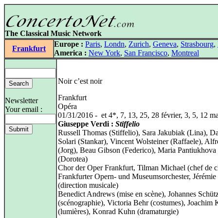
The Classical Music Network
Europe :
Paris
,
Londn
,
Zurich
,
Geneva
,
Strasbourg
,
Frankfurt
America :
New York
,
San Francisco
,
Montreal
Noir c’est noir
Frankfurt
Newsletter
Opéra
Your email :
01/31/2016 - et 4*, 7, 13, 25, 28 février, 3, 5, 12 m
Giuseppe Verdi :
Stiffelio
Russell Thomas (Stiffelio), Sara Jakubiak (Lina), D
Solari (Stankar), Vincent Wolsteiner (Raffaele), Alfr
(Jorg), Beau Gibson (Federico), Maria Pantiukhova
(Dorotea)
Chor der Oper Frankfurt, Tilman Michael (chef de 
Frankfurter Opern- und Museumsorchester, Jérémie
(direction musicale)
Benedict Andrews (mise en scène), Johannes Schüt
(scénographie), Victoria Behr (costumes), Joachim 
(lumières), Konrad Kuhn (dramaturgie)