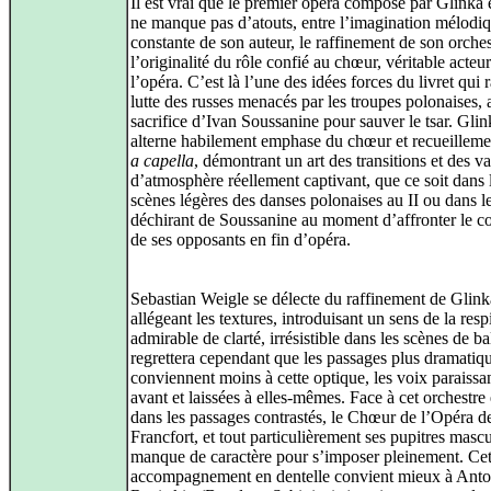
Il est vrai que le premier opéra composé par Glinka
ne manque pas d’atouts, entre l’imagination mélodi
constante de son auteur, le raffinement de son orches
l’originalité du rôle confié au chœur, véritable acteu
l’opéra. C’est là l’une des idées forces du livret qui 
lutte des russes menacés par les troupes polonaises,
sacrifice d’Ivan Soussanine pour sauver le tsar. Glin
alterne habilement emphase du chœur et recueilleme
a capella
, démontrant un art des transitions et des va
d’atmosphère réellement captivant, que ce soit dans 
scènes légères des danses polonaises au II ou dans le
déchirant de Soussanine au moment d’affronter le c
de ses opposants en fin d’opéra.
Sebastian Weigle se délecte du raffinement de Glink
allégeant les textures, introduisant un sens de la resp
admirable de clarté, irrésistible dans les scènes de ba
regrettera cependant que les passages plus dramatiq
conviennent moins à cette optique, les voix paraissa
avant et laissées à elles-mêmes. Face à cet orchestre 
dans les passages contrastés, le Chœur de l’Opéra d
Francfort, et tout particulièrement ses pupitres mascu
manque de caractère pour s’imposer pleinement. Ce
accompagnement en dentelle convient mieux à Ant