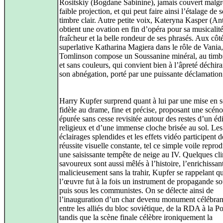
Rositskiy (Bogdane Sabinine), jamais couvert malgr
faible projection, et qui peut faire ainsi l’étalage de
timbre clair. Autre petite voix, Kateryna Kasper (An
obtient une ovation en fin d’opéra pour sa musicalité
fraîcheur et la belle rondeur de ses phrasés. Aux côté
superlative Katharina Magiera dans le rôle de Vania
Tomlinson compose un Soussanine minéral, au timb
et sans couleurs, qui convient bien à l’âpreté déchir
son abnégation, porté par une puissante déclamation
Harry Kupfer surprend quant à lui par une mise en 
fidèle au drame, fine et précise, proposant une scén
épurée sans cesse revisitée autour des restes d’un édi
religieux et d’une immense cloche brisée au sol. Les
éclairages splendides et les effets vidéo participent d
réussite visuelle constante, tel ce simple voile repro
une saisissante tempête de neige au IV. Quelques cli
savoureux sont aussi mêlés à l’histoire, l’enrichissan
malicieusement sans la trahir, Kupfer se rappelant q
l’œuvre fut à la fois un instrument de propagande sou
puis sous les communistes. On se délecte ainsi de
l’inauguration d’un char devenu monument célébrant
entre les alliés du bloc soviétique, de la RDA à la P
tandis que la scène finale célèbre ironiquement la