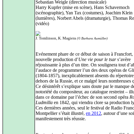
Sebastian Weigle (direction musicale)
Harry Kupfer (mise en scène), Hans Schavernoch
(scénographie), Yan Tax (costumes), Joachim Klein
(lumières), Norbert Abels (dramaturgie), Thomas R
(vidéo)
J. Tomlinson, K. Magiera
(© Barbara Aumüller)
Evénement phare de ce début de saison à Francfort, 
nouvelle production d’
Une vie pour le tsar
s’avère
réjouissante à plus d’un titre. On soulignera tout d’
l’audace de programmer l’un des deux opéras de Gl
(1804-1857), inexplicablement absents du répertoire
dehors de la Russie, et ce malgré leurs nombreuses q
Ce désintérêt s’explique sans doute par le manque d
notoriété du compositeur, au catalogue restreint – ill
dans ce domaine par l’échec de son second opéra
Ro
Ludmilla
en 1842, qui viendra clore sa production l
Ces dernières années, seul le festival de Radio Fran
Montpellier s’était illustré,
en 2012
, autour d’une so
manifestement très réussie.