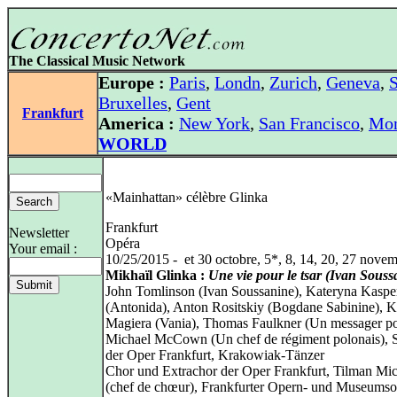
The Classical Music Network
Europe :
Paris
,
Londn
,
Zurich
,
Geneva
,
S
Bruxelles
,
Gent
Frankfurt
America :
New York
,
San Francisco
,
Mon
WORLD
«Mainhattan» célèbre Glinka
Frankfurt
Newsletter
Opéra
Your email :
10/25/2015 - et 30 octobre, 5*, 8, 14, 20, 27 nove
Mikhaïl Glinka :
Une vie pour le tsar (Ivan Souss
John Tomlinson (Ivan Soussanine), Kateryna Kaspe
(Antonida), Anton Rositskiy (Bogdane Sabinine), K
Magiera (Vania), Thomas Faulkner (Un messager po
Michael McCown (Un chef de régiment polonais), St
der Oper Frankfurt, Krakowiak-Tänzer
Chor und Extrachor der Oper Frankfurt, Tilman Mi
(chef de chœur), Frankfurter Opern- und Museumsor