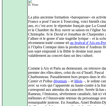
D. Visse
La plus ancienne formation «baroqueuse» en activit
France a posé l’ancre à Tourcoing, voici bientôt cin
ans, et c’est avec le répertoire français que La Gran
et la Chambre du Roy ouvre sa saison en l’église Sa
Christophe. Si le
David et Jonathas
de Charpentier 
l’allure et le genre d’une tragédie lyrique – et la scèn
récemment traité comme tel
au festival d’Aix-en-Pr
à l’Opéra Comique dans la production d’Andreas 
son sujet emprunté à la Bible le destine tout aussi
valablement au concert dans un lieu cultuel.
Comme à Aix et Paris au demeurant, on retrouve dan
premier des rôles-titres, celui du roi d’Israël, Pascal
Charbonneau. Passablement hors propos dans le réc
Castor et Pollux
dijonnais
– et
lillois
–, le soliste ca
avec sa voix qui l’apparente au haute-contre à la fra
correspond aux attendus du caractère. Serrée là-bas
Rameau, l’émission, sévèrement canalisée, fait ici vi
mélismes et l’émouvante retenue du personnage ave
remarquable justesse. En Jonathas, Amel Brahim-Dj