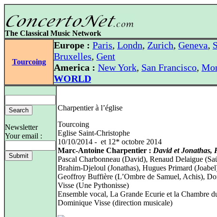
The Classical Music Network
Europe :
Paris
,
Londn
,
Zurich
,
Geneva
,
S
Bruxelles
,
Gent
Tourcoing
America :
New York
,
San Francisco
,
Mon
WORLD
Charpentier à l’église
Tourcoing
Newsletter
Eglise Saint-Christophe
Your email :
10/10/2014 - et 12* octobre 2014
Marc-Antoine Charpentier :
David et Jonathas, 
Pascal Charbonneau (David), Renaud Delaigue (Sa
Brahim-Djeloul (Jonathas), Hugues Primard (Joabel
Geoffroy Buffière (L’Ombre de Samuel, Achis), D
Visse (Une Pythonisse)
Ensemble vocal, La Grande Ecurie et la Chambre d
Dominique Visse (direction musicale)