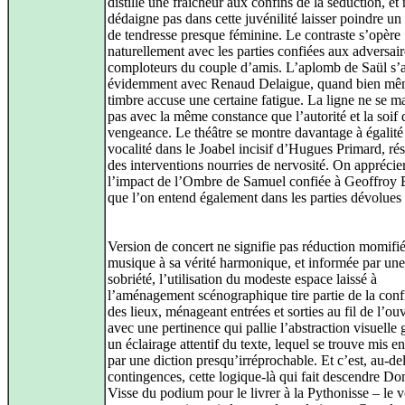
distille une fraîcheur aux confins de la séduction, et
dédaigne pas dans cette juvénilité laisser poindre u
de tendresse presque féminine. Le contraste s’opère
naturellement avec les parties confiées aux adversair
comploteurs du couple d’amis. L’aplomb de Saül s’
évidemment avec Renaud Delaigue, quand bien mê
timbre accuse une certaine fatigue. La ligne ne se ma
pas avec la même constance que l’autorité et la soif 
vengeance. Le théâtre se montre davantage à égalité
vocalité dans le Joabel incisif d’Hugues Primard, ré
des interventions nourries de nervosité. On apprécie
l’impact de l’Ombre de Samuel confiée à Geoffroy B
que l’on entend également dans les parties dévolues
Version de concert ne signifie pas réduction momifié
musique à sa vérité harmonique, et informée par une
sobriété, l’utilisation du modeste espace laissé à
l’aménagement scénographique tire partie de la conf
des lieux, ménageant entrées et sorties au fil de l’ou
avec une pertinence qui pallie l’abstraction visuelle 
un éclairage attentif du texte, lequel se trouve mis e
par une diction presqu’irréprochable. Et c’est, au-de
contingences, cette logique-là qui fait descendre D
Visse du podium pour le livrer à la Pythonisse – le