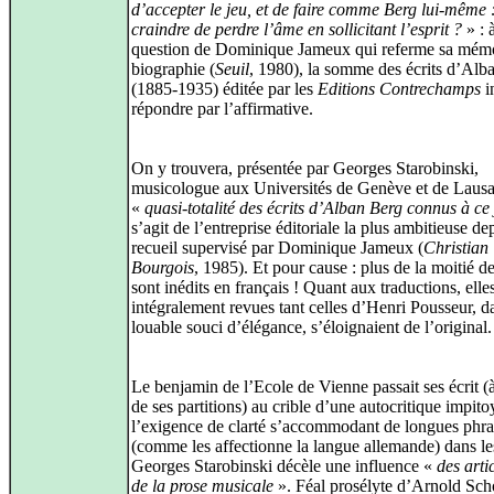
d’accepter le jeu, et de faire comme Berg lui‑même 
craindre de perdre l’âme en sollicitant l’esprit ?
» : à
question de Dominique Jameux qui referme sa mém
biographie (
Seuil
, 1980), la somme des écrits d’Alb
(1885‑1935) éditée par les
Editions Contrechamps
i
répondre par l’affirmative.
On y trouvera, présentée par Georges Starobinski,
musicologue aux Universités de Genève et de Lausa
«
quasi‑totalité des écrits d’Alban Berg connus à ce
s’agit de l’entreprise éditoriale la plus ambitieuse de
recueil supervisé par Dominique Jameux (
Christian
Bourgois
, 1985). Et pour cause : plus de la moitié de
sont inédits en français ! Quant aux traductions, elle
intégralement revues tant celles d’Henri Pousseur, d
louable souci d’élégance, s’éloignaient de l’original.
Le benjamin de l’Ecole de Vienne passait ses écrit (à
de ses partitions) au crible d’une autocritique impito
l’exigence de clarté s’accommodant de longues phra
(comme les affectionne la langue allemande) dans le
Georges Starobinski décèle une influence «
des arti
de la prose musicale
». Féal prosélyte d’Arnold Sch