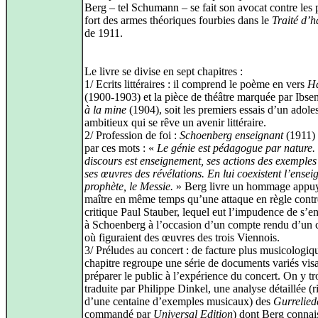
Berg – tel Schumann – se fait son avocat contre les p
fort des armes théoriques fourbies dans le
Traité d’
de 1911.
Le livre se divise en sept chapitres :
1/ Ecrits littéraires : il comprend le poème en vers
H
(1900‑1903) et la pièce de théâtre marquée par Ibse
à la mine
(1904), soit les premiers essais d’un adole
ambitieux qui se rêve un avenir littéraire.
2/ Profession de foi :
Schoenberg enseignant
(1911) 
par ces mots : «
Le génie est pédagogue par nature.
discours est enseignement, ses actions des exemples 
ses œuvres des révélations. En lui coexistent l’enseig
prophète, le Messie.
» Berg livre un hommage appuy
maître en même temps qu’une attaque en règle contr
critique Paul Stauber, lequel eut l’impudence de s’e
à Schoenberg à l’occasion d’un compte rendu d’un 
où figuraient des œuvres des trois Viennois.
3/ Préludes au concert : de facture plus musicologiq
chapitre regroupe une série de documents variés visa
préparer le public à l’expérience du concert. On y tr
traduite par Philippe Dinkel, une analyse détaillée (r
d’une centaine d’exemples musicaux) des
Gurrelied
commandé par
Universal Edition
) dont Berg connais