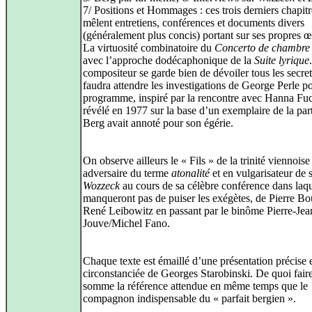
7/ Positions et Hommages : ces trois derniers chapitr
mêlent entretiens, conférences et documents divers
(généralement plus concis) portant sur ses propres 
La virtuosité combinatoire du
Concerto de chambre
avec l’approche dodécaphonique de la
Suite lyrique
compositeur se garde bien de dévoiler tous les secrets
faudra attendre les investigations de George Perle p
programme, inspiré par la rencontre avec Hanna Fuc
révélé en 1977 sur la base d’un exemplaire de la par
Berg avait annoté pour son égérie.
On observe ailleurs le « Fils » de la trinité viennoise
adversaire du terme
atonalité
et en vulgarisateur de 
Wozzeck
au cours de sa célèbre conférence dans laqu
manqueront pas de puiser les exégètes, de Pierre Bo
René Leibowitz en passant par le binôme Pierre‑Jea
Jouve/Michel Fano.
Chaque texte est émaillé d’une présentation précise 
circonstanciée de Georges Starobinski. De quoi faire
somme la référence attendue en même temps que le
compagnon indispensable du « parfait bergien ».