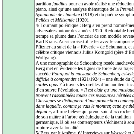
partition
funditus
pour en avoir réalisé une réductio
piano, ainsi qu’une analyse thématique de la
Premiè
Symphonie de chambre
(1918) et du poème sympho
Pelléas et Mélisande
(1920).
4/ Tournant polémique : Berg s’en prend nommémen
adversaires autour des années 1920. Redoutable brett
trempe sa plume dans l’encrier de son modèle reven
Karl Kraus. Aussi croise‑t‑il le fer avec le composit
Pfitzner au sujet de la « Rêverie » de Schumann, et 
célèbre critique viennois Julius Korngold (père d’Er
Wolfgang).
A une monographie de Schoenberg restée inachevée
Berg met en évidence les lignes de force de sa trajec
succède
Pourquoi la musique de Schoenberg est‑elle
difficile à comprendre
(1921/1924) – une étude du
Q
cordes opus 7
à travers les oreilles d’un auditeur in
d’en suivre l’évolution. «
Il est clair qu’une musiqu
trouvent rassemblées toutes ces ressources héritées 
Classiques se distinguera d’une production contem
dans laquelle, comme je vais le montrer, cette synthè
défaut
», affirme l’élève qui prend soin d’accrocher
de son maître à l’arbre généalogique de la tradition
germanique, là où ses contempteurs s’échinent à sou
rupture avec la tonalité.
5/ Berg par lui-même, 6/ Interviews sur
Wozzeck
et