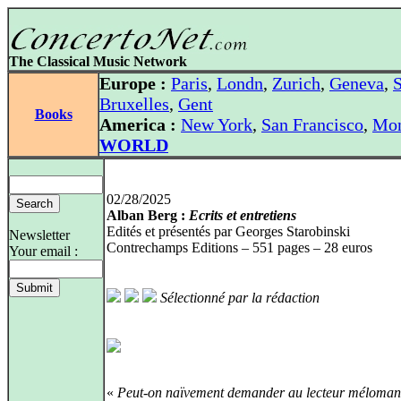
The Classical Music Network
Europe :
Paris
,
Londn
,
Zurich
,
Geneva
,
S
Bruxelles
,
Gent
Books
America :
New York
,
San Francisco
,
Mon
WORLD
02/28/2025
Alban Berg :
Ecrits et entretiens
Edités et présentés par Georges Starobinski
Newsletter
Contrechamps Editions – 551 pages – 28 euros
Your email :
Sélectionné par la rédaction
«
Peut-on naïvement demander au lecteur méloman