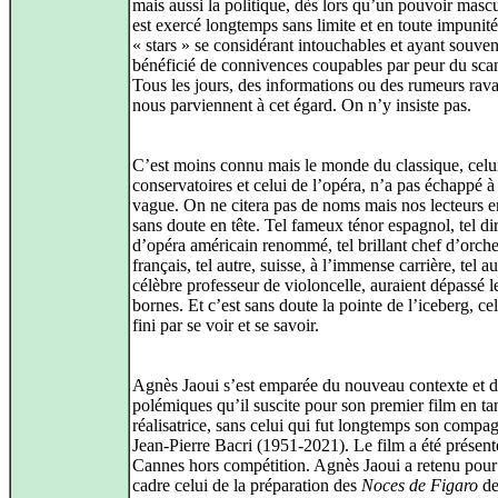
mais aussi la politique, dès lors qu’un pouvoir mascu
est exercé longtemps sans limite et en toute impunité
« stars » se considérant intouchables et ayant souven
bénéficié de connivences coupables par peur du sca
Tous les jours, des informations ou des rumeurs rav
nous parviennent à cet égard. On n’y insiste pas.
C’est moins connu mais le monde du classique, celu
conservatoires et celui de l’opéra, n’a pas échappé à 
vague. On ne citera pas de noms mais nos lecteurs e
sans doute en tête. Tel fameux ténor espagnol, tel di
d’opéra américain renommé, tel brillant chef d’orche
français, tel autre, suisse, à l’immense carrière, tel au
célèbre professeur de violoncelle, auraient dépassé l
bornes. Et c’est sans doute la pointe de l’iceberg, cel
fini par se voir et se savoir.
Agnès Jaoui s’est emparée du nouveau contexte et d
polémiques qu’il suscite pour son premier film en ta
réalisatrice, sans celui qui fut longtemps son compa
Jean‑Pierre Bacri (1951‑2021). Le film a été présent
Cannes hors compétition. Agnès Jaoui a retenu pour
cadre celui de la préparation des
Noces de Figaro
d