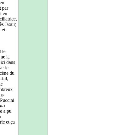
ien
t par
t en
iliatrice,
ès Jaoui)
 et
 le
que la
 ici dans
ar le
scène du
t‑il,
ue
ombreux
ns
Puccini
mo
e a pu
x
rle et ça