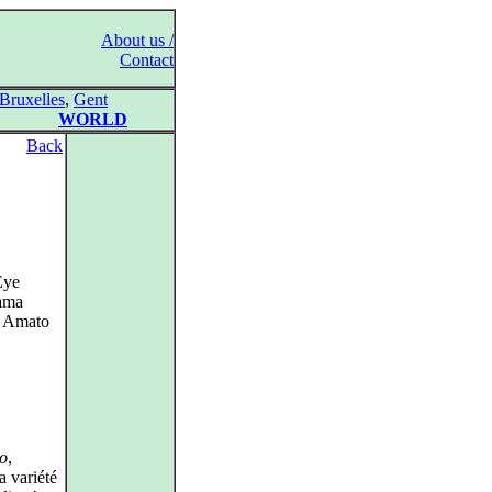
About us /
Contact
Bruxelles
,
Gent
WORLD
Back
Eye
sama
o Amato
o
,
a variété