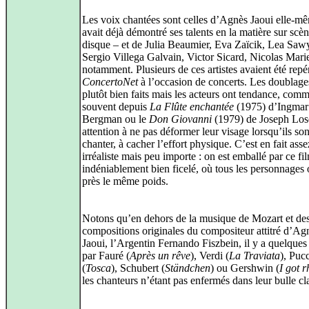
Les voix chantées sont celles d’Agnès Jaoui elle‑mê
avait déjà démontré ses talents en la matière sur scèn
disque – et de Julia Beaumier, Eva Zaïcik, Lea Saw
Sergio Villega Galvain, Victor Sicard, Nicolas Mari
notamment. Plusieurs de ces artistes avaient été repé
ConcertoNet
à l’occasion de concerts. Les doublage
plutôt bien faits mais les acteurs ont tendance, com
souvent depuis
La Flûte enchantée
(1975) d’Ingmar
Bergman ou le
Don Giovanni
(1979) de Joseph Lose
attention à ne pas déformer leur visage lorsqu’ils so
chanter, à cacher l’effort physique. C’est en fait asse
irréaliste mais peu importe : on est emballé par ce fi
indéniablement bien ficelé, où tous les personnages 
près le même poids.
Notons qu’en dehors de la musique de Mozart et de
compositions originales du compositeur attitré d’Ag
Jaoui, l’Argentin Fernando Fiszbein, il y a quelques
par Fauré (
Après un rêve
), Verdi (
La Traviata
), Pucc
(
Tosca
), Schubert (
Ständchen
) ou Gershwin (
I got 
les chanteurs n’étant pas enfermés dans leur bulle cl