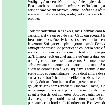
Wolfgang Amadeus Mozart, inspiré de la pièce de
Beaumarchais qui traite du même sujet finalement, 
sorte de va‑et‑vient bienvenu entre l’opéra et la réali
scène et l’histoire du film, soulignant ainsi la moder
premier.
Tout est caricatural, sans excès, mais, comme dans t
caricature, il y a un peu de vrai. Ceux qui écoutent l
fréquentent les scènes lyriques et suivent l’actualité
le verront. Soit par exemple un journaliste de
Franc
Musique
ne cessant de parler et de couper la parole 
invitée. Soit un mécène se croyant tout permis au pr
qu’il finance. Soit un chef qui n’a qu’une crainte, q
nom figure sur une liste d’harceleurs. Soit une mett
scène venant du monde de la mode, d’une timidité m
et qui ne connaît rien à la musique mais souhaite un
scène choc et démonstrative – on a droit ainsi à des 
sur la scène (on échappe au défilé de nazis, si fréque
scène). Soit un ténor italien d’une prétention et d’un
goujaterie sans nom (excellent Vincenzo Amato). So
mezzo‑soprano, recrutée parce que noire, boule de n
ayant le don de tout contester. Soit une cantatrice en
divorce qui ne peut oublier sa situation personnelle e
permanence au bord de l’effondrement. Etc. Avec de