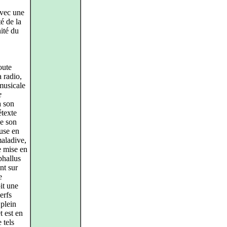
avec une
té de la
nité du
oute
a radio,
 musicale
e
à son
étexte
ue son
euse en
aladive,
e mise en
phallus
nt sur
e
it une
erfs
 plein
t est en
 tels