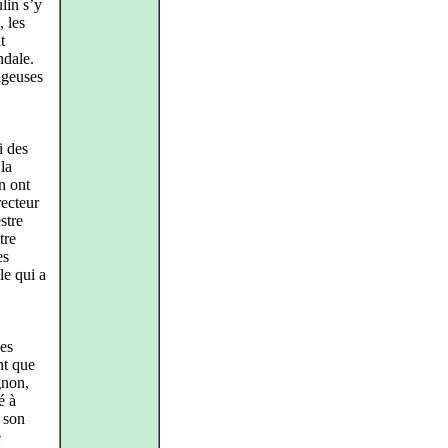
lin s’y
, les
t
ndale.
ageuses
i des
la
n ont
recteur
stre
tre
es
le qui a
es
nt que
gnon,
é à
 son
e