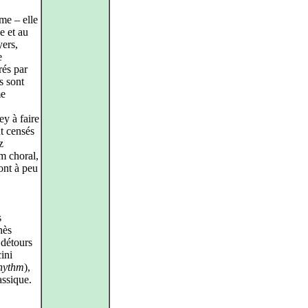
me – elle
e et au
yers,
e
rés par
s sont
me
y à faire
nt censés
z
lm choral,
ont à peu
s
nès
 détours
ini
rhythm
),
assique.