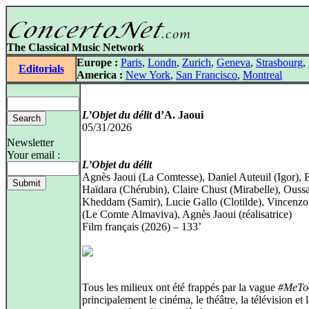
The Classical Music Network
Europe :
Paris
,
Londn
,
Zurich
,
Geneva
,
Strasbourg
,
Editorials
America :
New York
,
San Francisco
,
Montreal
L’Objet du délit
d’A. Jaoui
05/31/2026
Newsletter
Your email :
L’Objet du délit
Agnès Jaoui (La Comtesse), Daniel Auteuil (Igor), 
Haïdara (Chérubin), Claire Chust (Mirabelle), Ous
Kheddam (Samir), Lucie Gallo (Clotilde), Vincenz
(Le Comte Almaviva), Agnès Jaoui (réalisatrice)
Film français (2026) – 133’
Tous les milieux ont été frappés par la vague
#MeTo
principalement le cinéma, le théâtre, la télévision et l