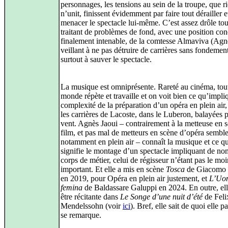
personnages, les tensions au sein de la troupe, que r
n’unit, finissent évidemment par faire tout dérailler e
menacer le spectacle lui‑même. C’est assez drôle tou
traitant de problèmes de fond, avec une position conc
finalement intenable, de la comtesse Almaviva (Agn
veillant à ne pas détruire de carrières sans fondement
surtout à sauver le spectacle.
La musique est omniprésente. Rareté au cinéma, tout
monde répète et travaille et on voit bien ce qu’impli
complexité de la préparation d’un opéra en plein air,
les carrières de Lacoste, dans le Luberon, balayées p
vent. Agnès Jaoui – contrairement à la metteuse en 
film, et pas mal de metteurs en scène d’opéra semble‑
notamment en plein air – connaît la musique et ce q
signifie le montage d’un spectacle impliquant de n
corps de métier, celui de régisseur n’étant pas le moi
important. Et elle a mis en scène
Tosca
de Giacomo 
en 2019, pour Opéra en plein air justement, et
L’Uo
femina
de Baldassare Galuppi en 2024. En outre, ell
être récitante dans
Le Songe d’une nuit d’été
de Feli
Mendelssohn (voir
ici
). Bref, elle sait de quoi elle pa
se remarque.