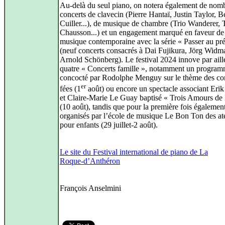
Au-delà du seul piano, on notera également de nom
concerts de clavecin (Pierre Hantaï, Justin Taylor, B
Cuiller...), de musique de chambre (Trio Wanderer, 
Chausson...) et un engagement marqué en faveur de 
musique contemporaine avec la série « Passer au pré
(neuf concerts consacrés à Dai Fujikura, Jörg Widm
Arnold Schönberg). Le festival 2024 innove par aill
quatre « Concerts famille », notamment un progra
concocté par Rodolphe Menguy sur le thème des co
er
fées (1
août) ou encore un spectacle associant Eri
et Claire‑Marie Le Guay baptisé « Trois Amours de
(10 août), tandis que pour la première fois également
organisés par l’école de musique Le Bon Ton des ate
pour enfants (29 juillet-2 août).
Le site du Festival international de piano de La
Roque‑d’Anthéron
François Anselmini