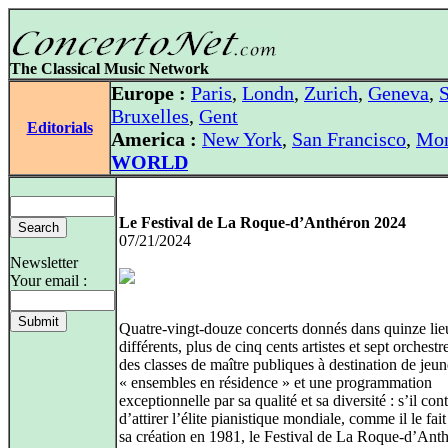
The Classical Music Network
Europe :
Paris
,
Londn
,
Zurich
,
Geneva
,
S
Bruxelles
,
Gent
Editorials
America :
New York
,
San Francisco
,
Mon
WORLD
Le Festival de La Roque-d’Anthéron 2024
07/21/2024
Newsletter
Your email :
Quatre-vingt-douze concerts donnés dans quinze lie
différents, plus de cinq cents artistes et sept orchestre
des classes de maître publiques à destination de jeun
« ensembles en résidence » et une programmation
exceptionnelle par sa qualité et sa diversité : s’il con
d’attirer l’élite pianistique mondiale, comme il le fai
sa création en 1981, le Festival de La Roque-d’Anth