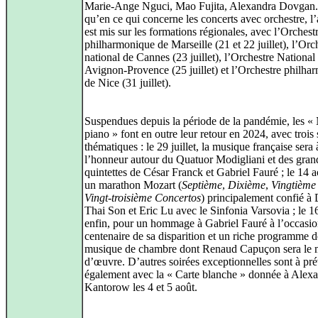
Marie‑Ange Nguci, Mao Fujita, Alexandra Dovgan..
qu’en ce qui concerne les concerts avec orchestre, l
est mis sur les formations régionales, avec l’Orchest
philharmonique de Marseille (21 et 22 juillet), l’Orc
national de Cannes (23 juillet), l’Orchestre National
Avignon-Provence (25 juillet) et l’Orchestre philha
de Nice (31 juillet).
Suspendues depuis la période de la pandémie, les « 
piano » font en outre leur retour en 2024, avec trois 
thématiques : le 29 juillet, la musique française sera 
l’honneur autour du Quatuor Modigliani et des gran
quintettes de César Franck et Gabriel Fauré ; le 14 
un marathon Mozart (
Septième
,
Dixième
,
Vingtième
Vingt‑troisième Concertos
) principalement confié à
Thai Son et Eric Lu avec le Sinfonia Varsovia ; le 1
enfin, pour un hommage à Gabriel Fauré à l’occasi
centenaire de sa disparition et un riche programme d
musique de chambre dont Renaud Capuçon sera le m
d’œuvre. D’autres soirées exceptionnelles sont à pré
également avec la « Carte blanche » donnée à Alex
Kantorow les 4 et 5 août.