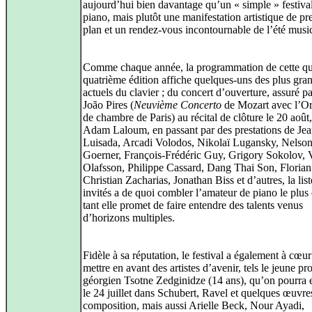
aujourd’hui bien davantage qu’un « simple » festiva
piano, mais plutôt une manifestation artistique de pr
plan et un rendez‑vous incontournable de l’été music
Comme chaque année, la programmation de cette qu
quatrième édition affiche quelques‑uns des plus gr
actuels du clavier ; du concert d’ouverture, assuré p
João Pires (
Neuvième Concerto
de Mozart avec l’Or
de chambre de Paris) au récital de clôture le 20 août,
Adam Laloum, en passant par des prestations de Je
Luisada, Arcadi Volodos, Nikolaï Lugansky, Nelso
Goerner, François-Frédéric Guy, Grigory Sokolov, 
Olafsson, Philippe Cassard, Dang Thai Son, Floria
Christian Zacharias, Jonathan Biss et d’autres, la lis
invités a de quoi combler l’amateur de piano le plus
tant elle promet de faire entendre des talents venus
d’horizons multiples.
Fidèle à sa réputation, le festival a également à cœur
mettre en avant des artistes d’avenir, tels le jeune pr
géorgien Tsotne Zedginidze (14 ans), qu’on pourra 
le 24 juillet dans Schubert, Ravel et quelques œuvre
composition, mais aussi Arielle Beck, Nour Ayadi,