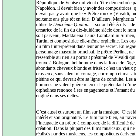
République de Venise qui vient d’être démembrée p
Napoléon, il devait bien y avoir des compositrices, q
devait pas y avoir que le « Prêtre roux » (Vivaldi, m
soixante ans plus tôt en fait). D’ailleurs, Margherita
utilise le
Deuxième Quatuor
– six ont été écrits – de
créatrice de la fin du dix‑huitième siècle dont le no
soit parvenu, Maddalena Laura Lombardini Sirmen,
Tartini et compositrice elle‑même orpheline. Les orp
du film l’interprètent dans leur antre secret. En regar
personnage masculin principal, le prêtre Perlina, ne
ressemble au rien au portrait présumé de Vivaldi qui
trouve à Bologne, bel homme dans la force de l’âge
abondants cheveux blonds et frisés ; c’est un vieux p
crasseux, sans talent ni courage, corrompu et malsai
piétine ce qui devrait être sa ligne de conduite. Les 
hommes ne valent guère mieux : le prétendant d’une
orphelines renonce à ses engagements et l’amant du 
englué dans ses dettes.
C’est aussi et surtout un film sur la musique. C’est l
intérêt et son originalité. Le film traite bien, au trave
l’incapacité du prêtre à composer, de la difficulté de 
création. Dans la plupart des films musicaux, qui ne
réalisés par des musiciens, les compositeurs écrivent