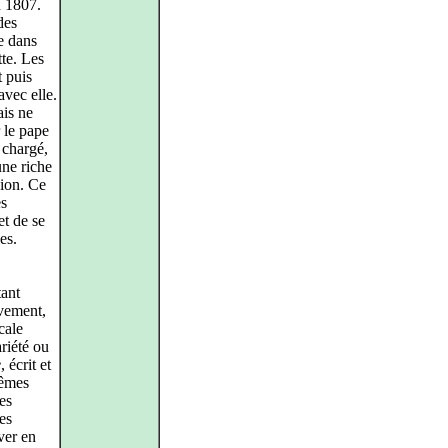
n 1807.
des
e dans
tte. Les
t puis
avec elle.
ais ne
r le pape
 chargé,
une riche
sion. Ce
es
et de se
es.
tant
ivement,
cale
ariété ou
e
, écrit et
mêmes
es
es
ver en