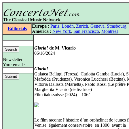
The Classical Music Network
Europe :
Paris
,
Londn
,
Zurich
,
Geneva
,
Strasbourg
,
Editorials
America :
New York
,
San Francisco
,
Montreal
Gloria!
de M. Vicario
06/16/2024
Newsletter
Your email :
Gloria!
Galatea Bellugi (Teresa), Carlotta Gamba (Lucia), S
Mafodda (Prudenza), Veronica Lucchesi (Bettina), 
Vittoria Dallasta (Marietta), Paolo Rossi (Le prêtre P
Margherita Vicario (réalisatrice)
Film italo-suisse (2024) – 106’
Le film raconte l’histoire d’un orphelinat de jeunes f
Venise, également conservatoire, en 1800, avant la