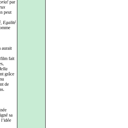
oria!
par
eux
On peut
, Egalité
 comme
 aurait
film fait
es,
ella
ent grâce
nnu
nt de
as.
(née
signé sa
 l’idée