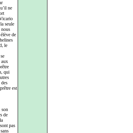
ar
u’il ne
ort
 Vicario
 la seule
m nous
 élève de
helines
d, le
 se
, aux
rêtre
n, qui
autres
 des
prêtre est
à son
rs de
la
 sont pas
 sans