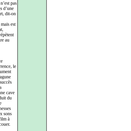
 n’est pas
ès d’une
rt, dit‑on
e mais est
t,
 répètent
are au
ce
rence, le
trument
 lagune
 succès
a
 une cave
duit du
e
chesses
ux sons
film à
couer.