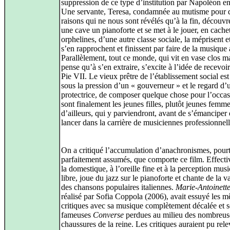
suppression de ce type d’institution par Napoléon e
Une servante, Teresa, condamnée au mutisme pour 
raisons qui ne nous sont révélés qu’à la fin, découvr
une cave un pianoforte et se met à le jouer, en cache
orphelines, d’une autre classe sociale, la méprisent e
s’en rapprochent et finissent par faire de la musique 
Parallèlement, tout ce monde, qui vit en vase clos m
pense qu’à s’en extraire, s’excite à l’idée de recevoi
Pie VII. Le vieux prêtre de l’établissement social est
sous la pression d’un « gouverneur » et le regard d’
protectrice, de composer quelque chose pour l’occa
sont finalement les jeunes filles, plutôt jeunes femm
d’ailleurs, qui y parviendront, avant de s’émanciper 
lancer dans la carrière de musiciennes professionnell
On a critiqué l’accumulation d’anachronismes, pour
parfaitement assumés, que comporte ce film. Effect
la domestique, à l’oreille fine et à la perception musi
libre, joue du jazz sur le pianoforte et chante de la v
des chansons populaires italiennes.
Marie‑Antoinett
réalisé par Sofia Coppola (2006), avait essuyé les 
critiques avec sa musique complètement décalée et s
fameuses
Converse
perdues au milieu des nombreus
chaussures de la reine. Les critiques auraient pu rele