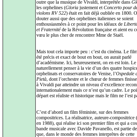
outre que la musique de Vivaldi, interprétée dans
Gl
les orphelines (
Gloria
justement et
Concerto pour d
violons RV 522
) était en fait déjà oubliée en 1800. 
douter aussi que des orphelines italiennes se soient
enthousiasmées à ce point pour les idéaux de
Liberté
et Fraternité
de la Révolution française et aient eu
vœu le plus cher de rencontrer Mme de Staël.
Mais tout cela importe peu : c’est du cinéma. Le film
été précis et exact de bout en bout, on aurait parlé
d’académisme. Ici, heureusement, on en est loin. Le 
naturellement penser à la vie d’un des quatre hospic
orphelinats et conservatoires de Venise, l’
Ospedale d
Pietà
, dont l’orchestre et le chœur de femmes finiss
à Vivaldi par atteindre un niveau d’excellence reco
internationalement mais ce n’est qu’un cadre. Le poi
départ est réaliste et historique mais le film ne l’est p
C’est d’abord un film féministe, sur des femmes
compositrices. La réalisatrice, auteure-compositrice 
en 1988), qui réalise ici son premier film et qui a co
bande musicale avec Davide Pavanello, est partie de
que, dans le monde des femmes interprètes de cette