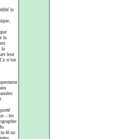
ilité la
sique,
ique
e la
nes
 la
uer leur
 Ce n’est
roprement
sans
banales
r
pporté
us – les
tographie
du
a lit au
ettre