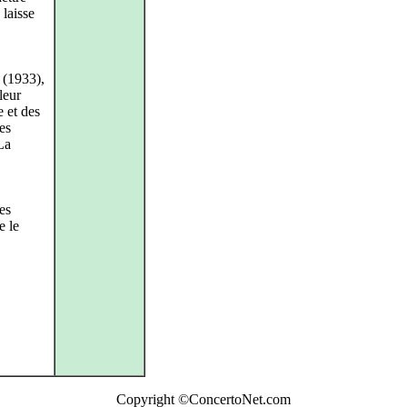
 laisse
(1933),
leur
e et des
les
La
ces
e le
Copyright ©ConcertoNet.com