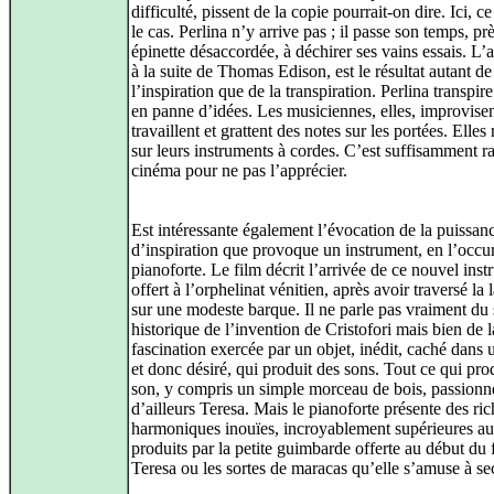
difficulté, pissent de la copie pourrait‑on dire. Ici, ce
le cas. Perlina n’y arrive pas ; il passe son temps, pr
épinette désaccordée, à déchirer ses vains essais. L’a
à la suite de Thomas Edison, est le résultat autant de
l’inspiration que de la transpiration. Perlina transpir
en panne d’idées. Les musiciennes, elles, improvisen
travaillent et grattent des notes sur les portées. Elles
sur leurs instruments à cordes. C’est suffisamment r
cinéma pour ne pas l’apprécier.
Est intéressante également l’évocation de la puissan
d’inspiration que provoque un instrument, en l’occur
pianoforte. Le film décrit l’arrivée de ce nouvel ins
offert à l’orphelinat vénitien, après avoir traversé la
sur une modeste barque. Il ne parle pas vraiment du
historique de l’invention de Cristofori mais bien de l
fascination exercée par un objet, inédit, caché dans
et donc désiré, qui produit des sons. Tout ce qui pro
son, y compris un simple morceau de bois, passionn
d’ailleurs Teresa. Mais le pianoforte présente des ri
harmoniques inouïes, incroyablement supérieures a
produits par la petite guimbarde offerte au début du 
Teresa ou les sortes de maracas qu’elle s’amuse à se