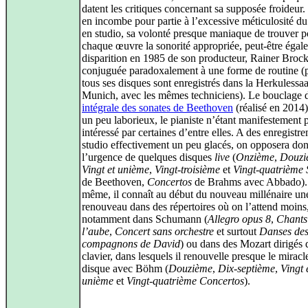
datent les critiques concernant sa supposée froideur.
en incombe pour partie à l’excessive méticulosité du
en studio, sa volonté presque maniaque de trouver p
chaque œuvre la sonorité appropriée, peut‑être égal
disparition en 1985 de son producteur, Rainer Brock
conjuguée paradoxalement à une forme de routine (
tous ses disques sont enregistrés dans la Herkulessaa
Munich, avec les mêmes techniciens). Le bouclage 
intégrale des sonates de Beethoven
(réalisé en 2014) 
un peu laborieux, le pianiste n’étant manifestement p
intéressé par certaines d’entre elles. A des enregistr
studio effectivement un peu glacés, on opposera do
l’urgence de quelques disques
live
(
Onzième
,
Douzi
Vingt et unième
,
Vingt‑troisième
et
Vingt‑quatrième 
de Beethoven,
Concertos
de Brahms avec Abbado).
même, il connaît au début du nouveau millénaire une
renouveau dans des répertoires où on l’attend moins
notamment dans Schumann (
Allegro opus 8
,
Chants
l’aube
,
Concert sans orchestre
et surtout
Danses de
compagnons de David
) ou dans des Mozart dirigés 
clavier, dans lesquels il renouvelle presque le miracl
disque avec Böhm (
Douzième
,
Dix‑septième
,
Vingt 
unième
et
Vingt‑quatrième Concertos
).