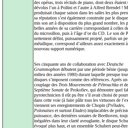
des opéras, trois récitals de piano, dont deux étaient
dévolus l’un à Pollini et l’autre à Alfred Brendel ! Ma
produisait chaque saison dans les salles les plus pres
sa réputation s’est également construite par le disque
mis son art à disposition du plus grand nombre, les 
belles années de sa carrière correspondant à celles de
du microsillon, puis à l’âge d’or du CD. Le son de Po
nettement défini, puissamment projeté, parfois un p
métallique, correspond d’ailleurs assez exactement à
nouveau support numérique.
Ses cinquante ans de collaboration avec
Deutsche
Grammophon
débutent par une période bénie (jusq
milieu des années 1980) durant laquelle presque tou
disques s’imposent comme des références. Après un
couplage des
Trois Mouvements de Pétrouchka
et de
Septième Sonate
de Prokofiev, qui démontre quel f
pyrotechnicien il eût pu être s’il avait choisi de pour
dans cette voie (à faire pâlir tous les virtuoses de l
viennent ses enregistrements de Chopin (
Préludes
,
Polonaises
et surtout
Etudes
) implacables de précisi
puissance, des dernières sonates de Beethoven, touj
inégalées dans leur clarté aveuglante, le disque Sc
évoqué plus haut, et un ensemble Schubert peut‑êtr