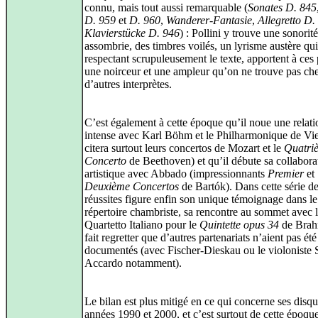
connu, mais tout aussi remarquable (
Sonates D. 845
D. 959
et
D. 960
,
Wanderer-Fantasie
,
Allegretto D.
Klavierstücke D. 946
) : Pollini y trouve une sonorité
assombrie, des timbres voilés, un lyrisme austère qui
respectant scrupuleusement le texte, apportent à ces
une noirceur et une ampleur qu’on ne trouve pas ch
d’autres interprètes.
C’est également à cette époque qu’il noue une relati
intense avec Karl Böhm et le Philharmonique de Vi
citera surtout leurs concertos de Mozart et le
Quatri
Concerto
de Beethoven) et qu’il débute sa collabora
artistique avec Abbado (impressionnants
Premier
et
Deuxième Concertos
de Bartók). Dans cette série d
réussites figure enfin son unique témoignage dans le
répertoire chambriste, sa rencontre au sommet avec 
Quartetto Italiano pour le
Quintette opus 34
de Brah
fait regretter que d’autres partenariats n’aient pas ét
documentés (avec Fischer‑Dieskau ou le violoniste 
Accardo notamment).
Le bilan est plus mitigé en ce qui concerne ses disq
années 1990 et 2000, et c’est surtout de cette époqu