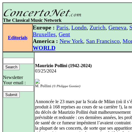
The Classical Music Network
Europe :
Paris
,
Londn
,
Zurich
,
Geneva
,
S
Bruxelles
,
Gent
Editorials
America :
New York
,
San Francisco
,
Mon
WORLD
Maurizio Pollini (1942-2024)
03/25/2024
Newsletter
Your email :
M. Pollini
(© Philippe Gontier)
Annoncée le 23 mars par la Scala de Milan (où il s’é
produit à 168 reprises au cours de sa carrière !), la 
du décès de Maurizio Pollini était malheureusement
prévisible et redoutée : ces dernières années, les pr
de santé de ce fumeur impénitent l’avaient contraint
la plupart de ses concerts, de sorte que ses apparitio