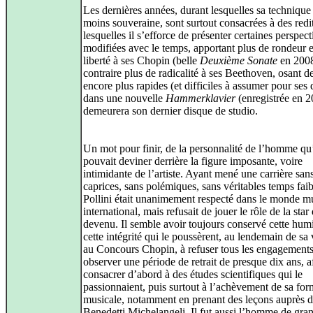
Les dernières années, durant lesquelles sa technique 
moins souveraine, sont surtout consacrées à des redi
lesquelles il s’efforce de présenter certaines perspect
modifiées avec le temps, apportant plus de rondeur e
liberté à ses Chopin (belle
Deuxième Sonate
en 2008
contraire plus de radicalité à ses Beethoven, osant 
encore plus rapides (et difficiles à assumer pour ses 
dans une nouvelle
Hammerklavier
(enregistrée en 2
demeurera son dernier disque de studio.
Un mot pour finir, de la personnalité de l’homme qu
pouvait deviner derrière la figure imposante, voire
intimidante de l’artiste. Ayant mené une carrière san
caprices, sans polémiques, sans véritables temps faib
Pollini était unanimement respecté dans le monde m
international, mais refusait de jouer le rôle de la star 
devenu. Il semble avoir toujours conservé cette humil
cette intégrité qui le poussèrent, au lendemain de sa 
au Concours Chopin, à refuser tous les engagement
observer une période de retrait de presque dix ans, a
consacrer d’abord à des études scientifiques qui le
passionnaient, puis surtout à l’achèvement de sa for
musicale, notamment en prenant des leçons auprès 
Benedetti Michelangeli. Il fut aussi l’homme de gran