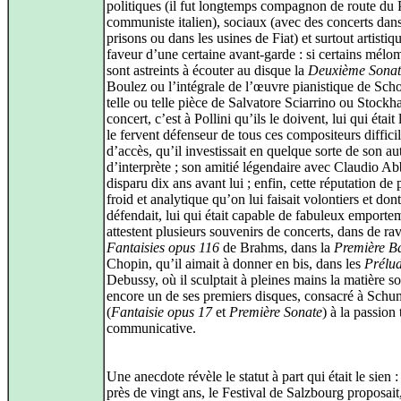
politiques (il fut longtemps compagnon de route du P
communiste italien), sociaux (avec des concerts dans
prisons ou dans les usines de Fiat) et surtout artistiq
faveur d’une certaine avant‑garde : si certains mélo
sont astreints à écouter au disque la
Deuxième Sonat
Boulez ou l’intégrale de l’œuvre pianistique de Sch
telle ou telle pièce de Salvatore Sciarrino ou Stock
concert, c’est à Pollini qu’ils le doivent, lui qui était 
le fervent défenseur de tous ces compositeurs diffici
d’accès, qu’il investissait en quelque sorte de son au
d’interprète ; son amitié légendaire avec Claudio A
disparu dix ans avant lui ; enfin, cette réputation de 
froid et analytique qu’on lui faisait volontiers et dont
défendait, lui qui était capable de fabuleux emporte
attestent plusieurs souvenirs de concerts, dans de r
Fantaisies opus 116
de Brahms, dans la
Première B
Chopin, qu’il aimait à donner en bis, dans les
Prélu
Debussy, où il sculptait à pleines mains la matière s
encore un de ses premiers disques, consacré à Sch
(
Fantaisie opus 17
et
Première Sonate
) à la passion
communicative.
Une anecdote révèle le statut à part qui était le sien 
près de vingt ans, le Festival de Salzbourg proposait