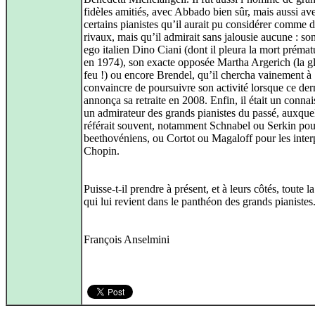
fidèles amitiés, avec Abbado bien sûr, mais aussi av
certains pianistes qu’il aurait pu considérer comme 
rivaux, mais qu’il admirait sans jalousie aucune : son
ego italien Dino Ciani (dont il pleura la mort prémat
en 1974), son exacte opposée Martha Argerich (la gl
feu !) ou encore Brendel, qu’il chercha vainement à
convaincre de poursuivre son activité lorsque ce der
annonça sa retraite en 2008. Enfin, il était un connai
un admirateur des grands pianistes du passé, auxquel
référait souvent, notamment Schnabel ou Serkin pou
beethovéniens, ou Cortot ou Magaloff pour les inter
Chopin.
Puisse-t-il prendre à présent, et à leurs côtés, toute l
qui lui revient dans le panthéon des grands pianistes
François Anselmini