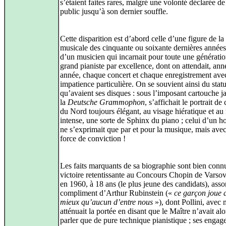
s’étaient faites rares, malgré une volonté déclarée de
public jusqu’à son dernier souffle.
Cette disparition est d’abord celle d’une figure de la
musicale des cinquante ou soixante dernières années,
d’un musicien qui incarnait pour toute une générati
grand pianiste par excellence, dont on attendait, ann
année, chaque concert et chaque enregistrement ave
impatience particulière. On se souvient ainsi du statu
qu’avaient ses disques : sous l’imposant cartouche j
la
Deutsche Grammophon
, s’affichait le portrait de 
du Nord toujours élégant, au visage hiératique et au
intense, une sorte de Sphinx du piano ; celui d’un 
ne s’exprimait que par et pour la musique, mais avec
force de conviction !
Les faits marquants de sa biographie sont bien connu
victoire retentissante au Concours Chopin de Varsov
en 1960, à 18 ans (le plus jeune des candidats), asso
compliment d’Arthur Rubinstein («
ce garçon joue 
mieux qu’aucun d’entre nous
»), dont Pollini, avec 
atténuait la portée en disant que le Maître n’avait al
parler que de pure technique pianistique ; ses enga