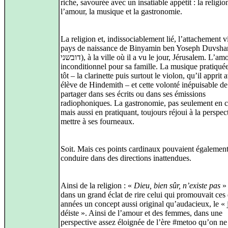
riche, savourée avec un insatiable appétit : la religio
l’amour, la musique et la gastronomie.
La religion et, indissociablement lié, l’attachement v
pays de naissance de Binyamin ben Yoseph Duvshani (ין
דובשני), à la ville où il a vu le jour, Jérusalem. L’amour
inconditionnel pour sa famille. La musique pratiquée
tôt – la clarinette puis surtout le violon, qu’il apprit
élève de Hindemith – et cette volonté inépuisable de 
partager dans ses écrits ou dans ses émissions
radiophoniques. La gastronomie, pas seulement en 
mais aussi en pratiquant, toujours réjoui à la perspec
mettre à ses fourneaux.
Soit. Mais ces points cardinaux pouvaient égalemen
conduire dans des directions inattendues.
Ainsi de la religion : «
Dieu, bien sûr, n’existe pas
» 
dans un grand éclat de rire celui qui promouvait ces
années un concept aussi original qu’audacieux, le «
déiste ». Ainsi de l’amour et des femmes, dans une
perspective assez éloignée de l’ère #metoo qu’on ne