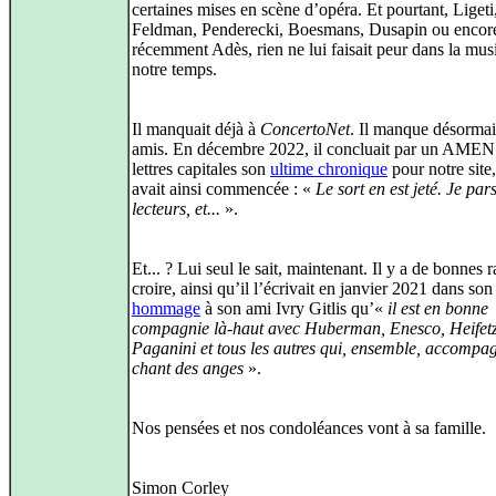
certaines mises en scène d’opéra. Et pourtant, Ligeti
Feldman, Penderecki, Boesmans, Dusapin ou encore
récemment Adès, rien ne lui faisait peur dans la mus
notre temps.
Il manquait déjà à
ConcertoNet
. Il manque désormai
amis. En décembre 2022, il concluait par un AMEN
lettres capitales son
ultime chronique
pour notre site,
avait ainsi commencée : «
Le sort en est jeté. Je par
lecteurs, et...
».
Et... ? Lui seul le sait, maintenant. Il y a de bonnes 
croire, ainsi qu’il l’écrivait en janvier 2021 dans son 
hommage
à son ami Ivry Gitlis qu’«
il est en bonne
compagnie là‑haut avec Huberman, Enesco, Heifetz
Paganini et tous les autres qui, ensemble, accompag
chant des anges
».
Nos pensées et nos condoléances vont à sa famille.
Simon Corley