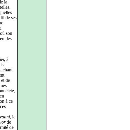
e la
elles,
quelles
fil de ses
ue
u
 où son
ent les
er, à
ts.
tachant,
ent,
 et de
ques
onnêteté,
’en
on à ce
nces –
vanni
, le
uor
de
rnité de