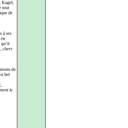
, Kagel,
 tout
ique de
s à ses
 en
 qu’il
s, chers
raisons de
si bel
,
nent le