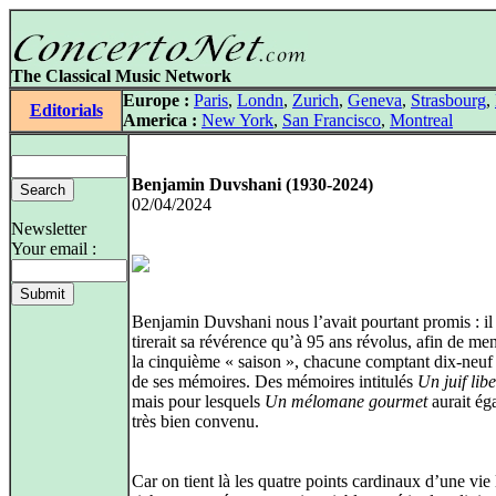
The Classical Music Network
Europe :
Paris
,
Londn
,
Zurich
,
Geneva
,
Strasbourg
,
Editorials
America :
New York
,
San Francisco
,
Montreal
Benjamin Duvshani (1930-2024)
02/04/2024
Newsletter
Your email :
Benjamin Duvshani nous l’avait pourtant promis : il
tirerait sa révérence qu’à 95 ans révolus, afin de me
la cinquième « saison », chacune comptant dix‑neuf
de ses mémoires. Des mémoires intitulés
Un juif libe
mais pour lesquels
Un mélomane gourmet
aurait ég
très bien convenu.
Car on tient là les quatre points cardinaux d’une vie