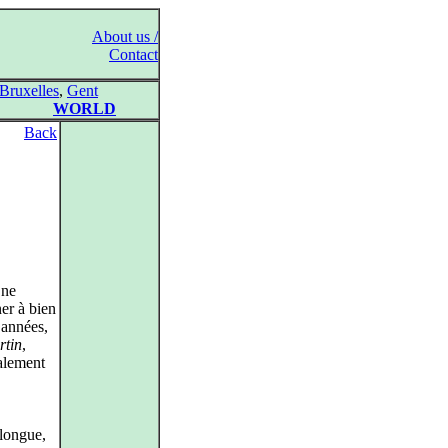
About us /
Contact
Bruxelles
,
Gent
WORLD
Back
 ne
ner à bien
 années,
rtin
,
alement
 longue,