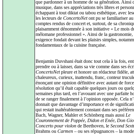
que pardonner à un homme de sa génération. Ainsi d
musique, dans ses appréciations très libres et personn
échappant à tout diktat ou tabou esthétique, avec les
les lecteurs de
ConcertoNet
ont pu se familiariser au 
comptes rendus de concert et, surtout, de sa chroniq
plaisamment dénommée à son initiative « Le mois d
mélomane professionnel ». Ainsi de la gastronomie,
exigence fondait devant les plaisirs simples, notamm
fondamentaux de la cuisine française.
Benjamin Duvshani était donc tout cela à la fois, enti
prendre ou à laisser, dans sa vie comme dans ses écri
ConcertoNet
pleure et honore un rédacteur fidèle, at
chaleureux, curieux, inattendu, franc, conteur trucul
énonçant une opinion définitive avec autant de force
résolution qu’il était capable quelques jours ou quel
semaines plus tard, en l’avouant avec une parfaite h
de se ranger finalement à l’opinion opposée. Cela n
donnait que davantage d’importance et de significati
qui restait inaltérablement constant dans ses préfére
Bach, Wagner, Mahler et Schönberg mais aussi
Le
Couronnement de Poppée
,
Didon et Enée
,
Don Gio
Concerto pour violon
de Beethoven, le
Second Sext
Brahms ou
Carmen
– ou ses répugnances – la mode