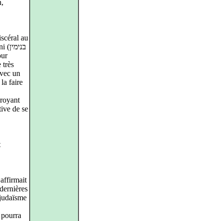
n,
iscéral au
בנימ
 très
 avec un
la faire
croyant
tive de se
t
affirmait
 dernières
 judaïsme
 pourra