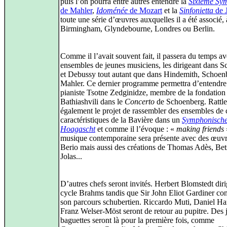
puis l’on pourra entre autres entendre la
Sixième Sy
de Mahler
,
Idoménée
de Mozart
et la
Sinfonietta
de 
toute une série d’œuvres auxquelles il a été associé, 
Birmingham, Glyndebourne, Londres ou Berlin.
Comme il l’avait souvent fait, il passera du temps a
ensembles de jeunes musiciens, les dirigeant dans S
et Debussy tout autant que dans Hindemith, Schoen
Mahler. Ce dernier programme permettra d’entendre 
pianiste Tsotne Zedginidze, membre de la fondation
Bathiashvili dans le
Concerto
de Schoenberg. Rattle
également le projet de rassembler des ensembles de c
caractéristiques de la Bavière dans un
Symphonisch
Hoagascht
et comme il l’évoque : «
making friends
musique contemporaine sera présente avec des œuvr
Berio mais aussi des créations de Thomas Adès, Bet
Jolas...
D’autres chefs seront invités. Herbert Blomstedt dir
cycle Brahms tandis que Sir John Eliot Gardiner con
son parcours schubertien. Riccardo Muti, Daniel Ha
Franz Welser‑Möst seront de retour au pupitre. Des 
baguettes seront là pour la première fois, comme