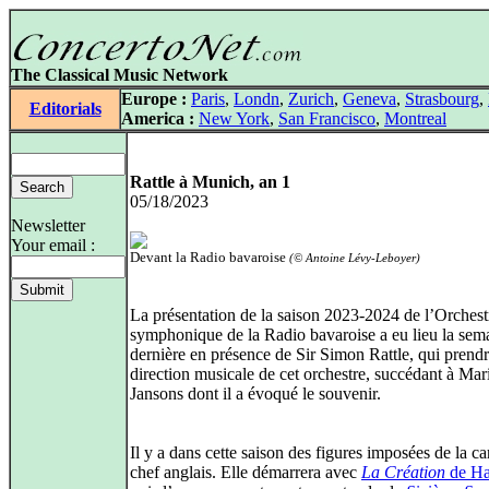
The Classical Music Network
Europe :
Paris
,
Londn
,
Zurich
,
Geneva
,
Strasbourg
,
Editorials
America :
New York
,
San Francisco
,
Montreal
Rattle à Munich, an 1
05/18/2023
Newsletter
Your email :
Devant la Radio bavaroise
(© Antoine Lévy‑Leboyer)
La présentation de la saison 2023‑2024 de l’Orchest
symphonique de la Radio bavaroise a eu lieu la sem
dernière en présence de Sir Simon Rattle, qui prendr
direction musicale de cet orchestre, succédant à Mar
Jansons dont il a évoqué le souvenir.
Il y a dans cette saison des figures imposées de la ca
chef anglais. Elle démarrera avec
La Création
de H