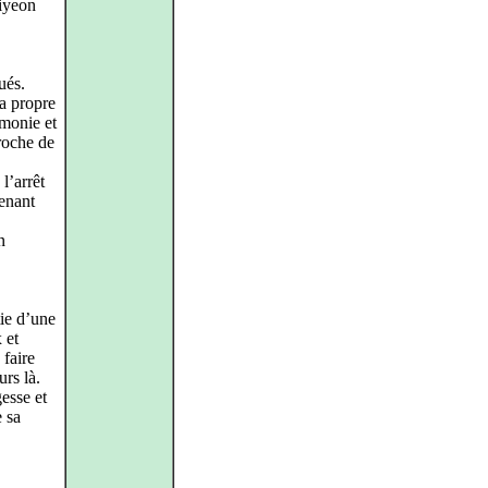
iyeon
ués.
sa propre
rmonie et
roche de
l’arrêt
enant
n
tie d’une
 et
 faire
rs là.
esse et
e sa