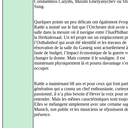
Constantinos Carydis, Maxim Emelyanychev ou Sh
Sung.
Quelques points un peu délicats ont également évoq
Rattle a insisté sur le fait que l’Orchestre doit avoir 
salle dans la mesure où il navigue entre l’IsarPhilha
la Herkulessaal. Un tel projet sur un emplacement p
l’Ostbahnhof qui avait été identifié et les travaux de
rénovation de la salle du Gasteig sont actuellement à 
faute de budget, l’impact économique de la guerre v
changer la donne. Mais comme il le souligne, il est
maintenant physiquement là et pourra davantage s’e
occuper.
Rattle a maintenant 68 ans et pour ceux qui font par
génération qui a connu un chef enthousiaste, curieux
passionné, il n’a plus besoin d’élever la voix pour se
entendre. Mais les mêmes caractéristiques sont toujou
Elles se mélangent simplement avec une certaine sag
Munich, son public et les musiciens se réjouissent d
présence.