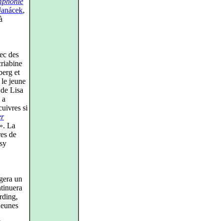
mphonie
Janácek
,
à
vec des
criabine
berg et
le jeune
 de Lisa
 a
uivres si
er
». La
es de
sy
igera un
tinuera
rding,
jeunes