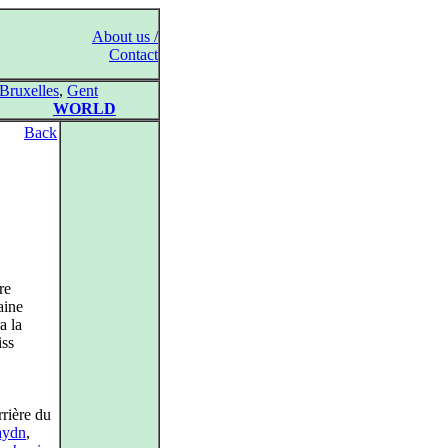
About us /
Contact
Bruxelles
,
Gent
WORLD
Back
re
aine
a la
iss
rrière du
aydn
,