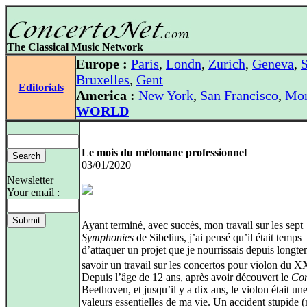
The Classical Music Network
Europe :
Paris
,
Londn
,
Zurich
,
Geneva
,
S
Bruxelles
,
Gent
Editorials
America :
New York
,
San Francisco
,
Mon
WORLD
Le mois du mélomane professionnel
03/01/2020
Newsletter
Your email :
Ayant terminé, avec succès, mon travail sur les sept
Symphonies
de Sibelius, j’ai pensé qu’il était temps
d’attaquer un projet que je nourrissais depuis longte
savoir un travail sur les concertos pour violon du X
Depuis l’âge de 12 ans, après avoir découvert le
Con
Beethoven, et jusqu’il y a dix ans, le violon était un
valeurs essentielles de ma vie. Un accident stupide 