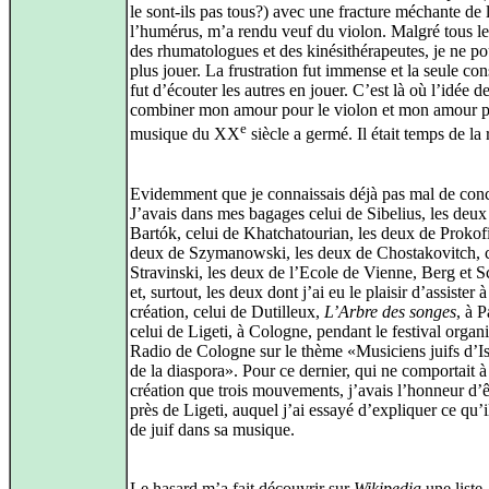
le sont-ils pas tous?) avec une fracture méchante de l
l’humérus, m’a rendu veuf du violon. Malgré tous les
des rhumatologues et des kinésithérapeutes, je ne p
plus jouer. La frustration fut immense et la seule con
fut d’écouter les autres en jouer. C’est là où l’idée d
combiner mon amour pour le violon et mon amour p
e
musique du XX
siècle a germé. Il était temps de la r
Evidemment que je connaissais déjà pas mal de conc
J’avais dans mes bagages celui de Sibelius, les deux
Bartók, celui de Khatchatourian, les deux de Prokofi
deux de Szymanowski, les deux de Chostakovitch, c
Stravinski, les deux de l’Ecole de Vienne, Berg et 
et, surtout, les deux dont j’ai eu le plaisir d’assister à
création, celui de Dutilleux,
L’Arbre des songes
, à P
celui de Ligeti, à Cologne, pendant le festival organi
Radio de Cologne sur le thème «Musiciens juifs d’Is
de la diaspora». Pour ce dernier, qui ne comportait à
création que trois mouvements, j’avais l’honneur d’ê
près de Ligeti, auquel j’ai essayé d’expliquer ce qu’i
de juif dans sa musique.
Le hasard m’a fait découvrir sur
Wikipedia
une liste,