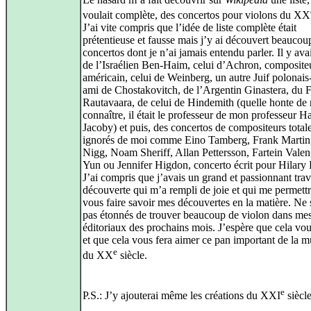
voulait complète, des concertos pour violons du XX
J’ai vite compris que l’idée de liste complète était
prétentieuse et fausse mais j’y ai découvert beaucou
concertos dont je n’ai jamais entendu parler. Il y avai
de l’Israélien Ben-Haim, celui d’Achron, compositeu
américain, celui de Weinberg, un autre Juif polonais
ami de Chostakovitch, de l’Argentin Ginastera, du F
Rautavaara, de celui de Hindemith (quelle honte de 
connaître, il était le professeur de mon professeur 
Jacoby) et puis, des concertos de compositeurs tota
ignorés de moi comme Eino Tamberg, Frank Martin
Nigg, Noam Sheriff, Allan Pettersson, Fartein Valen
Yun ou Jennifer Higdon, concerto écrit pour Hilary
J’ai compris que j’avais un grand et passionnant trav
découverte qui m’a rempli de joie et qui me permett
vous faire savoir mes découvertes en la matière. Ne
pas étonnés de trouver beaucoup de violon dans me
éditoriaux des prochains mois. J’espère que cela vou
et que cela vous fera aimer ce pan important de la 
e
du XX
siècle.
e
P.S.: J’y ajouterai même les créations du XXI
siècle