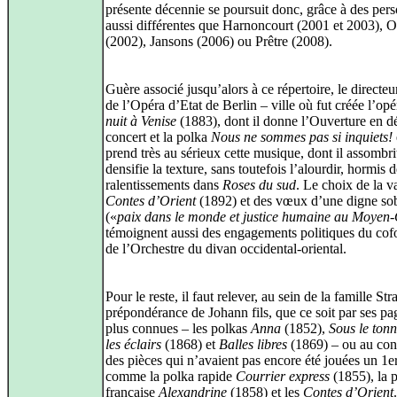
présente décennie se poursuit donc, grâce à des pers
aussi différentes que Harnoncourt (2001 et 2003),
(2002), Jansons (2006) ou Prêtre (2008).
Guère associé jusqu’alors à ce répertoire, le directe
de l’Opéra d’Etat de Berlin – ville où fut créée l’opé
nuit à Venise
(1883), dont il donne l’Ouverture en d
concert et la polka
Nous ne sommes pas si inquiets!
prend très au sérieux cette musique, dont il assombrit
densifie la texture, sans toutefois l’alourdir, hormis 
ralentissements dans
Roses du sud
. Le choix de la v
Contes d’Orient
(1892) et des vœux d’une digne sob
(«
paix dans le monde et justice humaine au Moyen-
témoignent aussi des engagements politiques du cof
de l’Orchestre du divan occidental-oriental.
Pour le reste, il faut relever, au sein de la famille Str
prépondérance de Johann fils, que ce soit par ses pa
plus connues – les polkas
Anna
(1852),
Sous le tonn
les éclairs
(1868) et
Balles libres
(1869) – ou au cont
des pièces qui n’avaient pas encore été jouées un 1er
comme la polka rapide
Courrier express
(1855), la 
française
Alexandrine
(1858) et les
Contes d’Orient