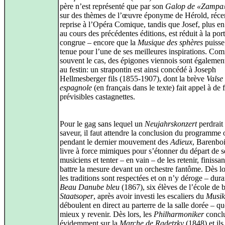
père n’est représenté que par son
Galop de «Zampa
sur des thèmes de l’œuvre éponyme de Hérold, réc
reprise à l’Opéra Comique, tandis que Josef, plus en
au cours des précédentes éditions, est réduit à la por
congrue – encore que la
Musique des sphères
puisse
tenue pour l’une de ses meilleures inspirations. Co
souvent le cas, des épigones viennois sont égalemen
au festin: un strapontin est ainsi concédé à Joseph
Hellmesberger fils (1855-1907), dont la brève
Valse
espagnole
(en français dans le texte) fait appel à de f
prévisibles castagnettes.
Pour le gag sans lequel un
Neujahrskonzert
perdrait
saveur, il faut attendre la conclusion du programme o
pendant le dernier mouvement des
Adieux
, Barenbo
livre à force mimiques pour s’étonner du départ de s
musiciens et tenter – en vain – de les retenir, finissan
battre la mesure devant un orchestre fantôme. Dès lo
les traditions sont respectées et on n’y déroge – dur
Beau Danube bleu
(1867), six élèves de l’école de b
Staatsoper
, après avoir investi les escaliers du
Musik
déboulent en direct au parterre de la salle dorée – q
mieux y revenir. Dès lors, les
Philharmoniker
conclu
évidemment sur la
Marche de Radetzky
(1848) et ils