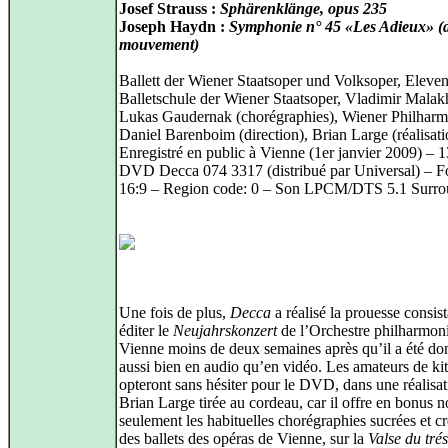
Josef Strauss :
Sphärenklänge, opus 235
Joseph Haydn :
Symphonie n° 45 «Les Adieux» (d
mouvement)
Ballett der Wiener Staatsoper und Volksoper, Eleven
Balletschule der Wiener Staatsoper, Vladimir Malak
Lukas Gaudernak (chorégraphies), Wiener Philharm
Daniel Barenboim (direction), Brian Large (réalisati
Enregistré en public à Vienne (1er janvier 2009) – 
DVD Decca 074 3317 (distribué par Universal) – F
16:9 – Region code: 0 – Son LPCM/DTS 5.1 Surr
Une fois de plus,
Decca
a réalisé la prouesse consist
éditer le
Neujahrskonzert
de l’Orchestre philharmon
Vienne moins de deux semaines après qu’il a été do
aussi bien en audio qu’en vidéo. Les amateurs de ki
opteront sans hésiter pour le DVD, dans une réalisa
Brian Large tirée au cordeau, car il offre en bonus 
seulement les habituelles chorégraphies sucrées et 
des ballets des opéras de Vienne, sur la
Valse du tré