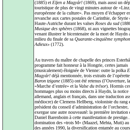
(1885) et
Eljen a Magyár!
(1869), mais aussi un dép
touristique de plus de vingt minutes autour de «Linz,
européenne de la culture». Pas moyen d’échapper e
revanche aux cartes postales de Carinthie, de Styrie 
Haute-Autriche durant les valses
Roses du sud
(1880
Musique des sphères
(1868), ni aux vignettes biogr
venant illustrer le bicentenaire de la mort de Haydn
milieu du finale de sa
Quarante-cinquième symphon
Adieux»
(1772).
Au travers du maître de chapelle des princes Esterhá
programme fait honneur à la Hongrie, certes jamais
(musicalement) éloignée de Vienne: outre la polka
E
Magyár!
déjà mentionnée, trois extraits de l’opérett
Baron tzigane
(1885) ont été retenus (l’Ouverture, l
«Marche d’entrée» et la
Valse du trésor
). Hormis ce
hommages plus ou moins directs à Haydn, la notice 
allemand, anglais et français, dans une traduction as
médiocre) de Clemens Hellberg, violoniste du rang 
président du conseil d’administration de l’orchestre,
exergue une autre nouveauté: la première invitation 
Daniel Barenboim à cette manifestation de prestige.
domination des «trois M» (Maazel, Mehta, Muti) au
des années 1990, la diversification entamée au cours