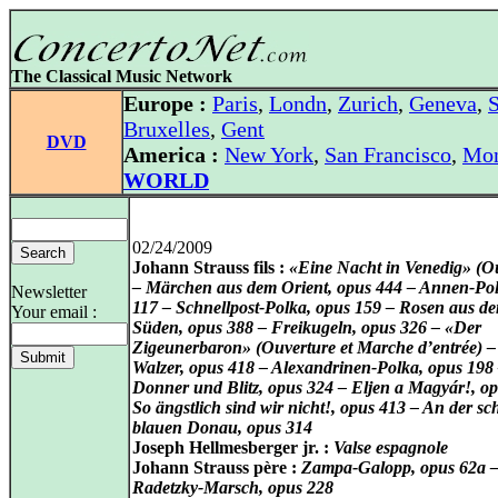
The Classical Music Network
Europe :
Paris
,
Londn
,
Zurich
,
Geneva
,
S
Bruxelles
,
Gent
DVD
America :
New York
,
San Francisco
,
Mon
WORLD
02/24/2009
Johann Strauss fils :
«Eine Nacht in Venedig» (O
– Märchen aus dem Orient, opus 444 – Annen-Pol
Newsletter
117 – Schnellpost-Polka, opus 159 – Rosen aus d
Your email :
Süden, opus 388 – Freikugeln, opus 326 – «Der
Zigeunerbaron» (Ouverture et Marche d’entrée) –
Walzer, opus 418 – Alexandrinen-Polka, opus 198
Donner und Blitz, opus 324 – Eljen a Magyár!, o
So ängstlich sind wir nicht!, opus 413 – An der s
blauen Donau, opus 314
Joseph Hellmesberger jr. :
Valse espagnole
Johann Strauss père :
Zampa-Galopp, opus 62a 
Radetzky-Marsch, opus 228