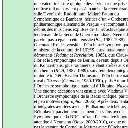
une valeur très sûre quoique desservie par une prise
confuse qui ne parvient pas à maîtriser la réverbérati
salle Dvorák du Rudolfinum. Malgré l’atout du
Symphonique de Bamberg, héritier d’un « Orchestr
philharmonique allemand de Prague » et comptant à
débuts des musiciens expulsés de Tchécoslovaquie 
lendemain de la Seconde Guerre mondiale, Neeme J
parvint pas à égaler cette réussite (
Bis
, 1987‑1988). 
Guennadi Rojdestvenski et l’Orchestre symphoniqu
ministère de la culture de l’URSS, aussi passionnan
déroutants (
Yedang
et
Revelation
, 1985), que Claus‑
Flor et le Symphonique de Berlin, devenu depuis Or
du Konzerthaus, plus routiniers, s’étant arrêtés aux d
du chemin (
RCA
, 1987‑1989), suivirent deux intégr
moindre intérêt : Bryden Thomson et l’Orchestre nat
royal d’Ecosse (
Chandos
, 1989‑1990), puis Arthur 
l’Orchestre symphonique national d’Ukraine (
Naxo
Une énorme déception vint ensuite avec Vladimir V
l’Orchestre symphonique de la Radio tchèque, par tr
et peu motivés (
Supraphon
, 2006). Après deux tenta
d’intégrales avortées avec la Philharmonie tchèque, J
Bělohlávek parvint heureusement à ses fins avec le
Symphonique de la BBC, offrant l’alternative long
attendue à Neumann (
Onyx
, 2009‑2010), ce que ne 
pas la version de Cornelius Meister avec l’Orchestre