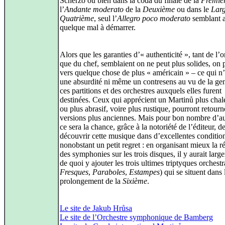
Scherzo ou bien dans la coda du finale de la
Premiè
l’
Andante moderato
de la
Deuxième
ou dans le
Lar
Quatrième
, seul l’
Allegro poco moderato
semblant a
quelque mal à démarrer.
Alors que les garanties d’« authenticité », tant de l’o
que du chef, semblaient on ne peut plus solides, on
vers quelque chose de plus « américain » – ce qui n’
une absurdité ni même un contresens au vu de la ge
ces partitions et des orchestres auxquels elles furent
destinées. Ceux qui apprécient un Martinů plus cha
ou plus abrasif, voire plus rustique, pourront retour
versions plus anciennes. Mais pour bon nombre d’au
ce sera la chance, grâce à la notoriété de l’éditeur, d
découvrir cette musique dans d’excellentes conditio
nonobstant un petit regret : en organisant mieux la ré
des symphonies sur les trois disques, il y aurait lar
de quoi y ajouter les trois ultimes triptyques orchest
Fresques
,
Paraboles
,
Estampes
) qui se situent dans 
prolongement de la
Sixième
.
Le site de Jakub Hrůsa
Le site de l’Orchestre symphonique de Bamberg