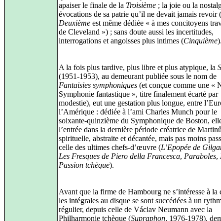
apaiser le finale de la
Troisième
; la joie ou la nostal
évocations de sa patrie qu’il ne devait jamais revoir 
Deuxième
est même dédiée « à mes concitoyens trav
de Cleveland ») ; sans doute aussi les incertitudes,
interrogations et angoisses plus intimes (
Cinquième
)
A la fois plus tardive, plus libre et plus atypique, la
S
(1951‑1953), au demeurant publiée sous le nom de
Fantaisies symphoniques
(et conçue comme une « 
Symphonie fantastique », titre finalement écarté par
modestie), eut une gestation plus longue, entre l’Eur
l’Amérique : dédiée à l’ami Charles Munch pour le
soixante‑quinzième du Symphonique de Boston, ell
l’entrée dans la dernière période créatrice de Martinů
spirituelle, abstraite et décantée, mais pas moins pas
celle des ultimes chefs‑d’œuvre (
L’Epopée de Gilg
Les Fresques de Piero della Francesca
,
Paraboles
,
Passion tchèque
).
Avant que la firme de Hambourg ne s’intéresse à la 
les intégrales au disque se sont succédées à un ryth
régulier, depuis celle de Václav Neumann avec la
Philharmonie tchèque (
Supraphon
, 1976‑1978), de