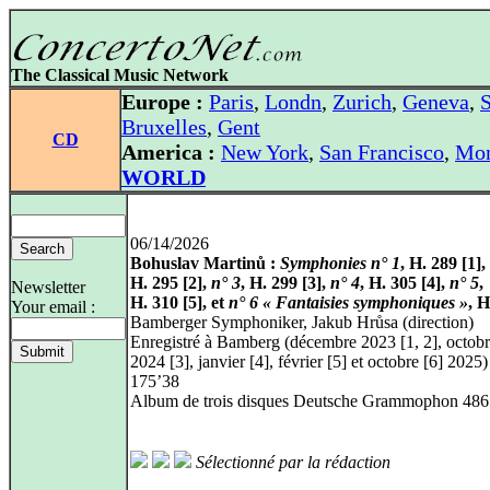
The Classical Music Network
Europe :
Paris
,
Londn
,
Zurich
,
Geneva
,
S
Bruxelles
,
Gent
CD
America :
New York
,
San Francisco
,
Mon
WORLD
06/14/2026
Bohuslav Martinů :
Symphonies n° 1
, H. 289 [1],
H. 295 [2],
n° 3
, H. 299 [3],
n° 4
, H. 305 [4],
n° 5
,
Newsletter
H. 310 [5], et
n° 6 « Fantaisies symphoniques »
, H
Your email :
Bamberger Symphoniker, Jakub Hrůsa (direction)
Enregistré à Bamberg (décembre 2023 [1, 2], octob
2024 [3], janvier [4], février [5] et octobre [6] 2025)
175’38
Album de trois disques Deutsche Grammophon 486
Sélectionné par la rédaction