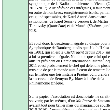
symphonique de la Radio autrichienne de Vienne (
C
2011‑2017). Aux côtés de ces intégrales, il faut men
en outre de nombreux enregistrements isolés, parmi 
ceux, indispensables, de Karel Ancerl dans quatre
symphonies, de Karel Sejna (
Troisième
), de Martin
Turnovský (
Quatrième
) et de Munch (
Sixième
, par 
fois).
Et voici donc la deuxième intégrale au disque pour l
Symphonique de Bamberg, tandis que Jakub Hrůsa 
en 1981), qui en est le
Chefdirigent
depuis 2016, si
à lui sa première intégrale. Nul doute que celui qui e
ailleurs président du Cercle international Martinů de
2011 et est probablement le chef qui défend le plus 
musique de par le monde aura à cœur de remettre l’
sur le métier une fois installé à Prague, où il prendr
la succession de Semyon Bychkov à la tête de la
Philharmonie tchèque.
Sur le papier, l’association est donc idéale, ne serait‑
souvenir, par les mêmes, d’un
Ma Patrie
de Smetana
avaient tout pour briller mais qui manquait de souffle
2015‑2016). Aucune déception de cet ordre ici, en 