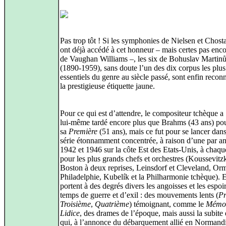
Pas trop tôt ! Si les symphonies de Nielsen et Chost
ont déjà accédé à cet honneur – mais certes pas enco
de Vaughan Williams –, les six de Bohuslav Martin
(1890‑1959), sans doute l’un des dix corpus les plus
essentiels du genre au siècle passé, sont enfin recon
la prestigieuse étiquette jaune.
Pour ce qui est d’attendre, le compositeur tchèque a
lui‑même tardé encore plus que Brahms (43 ans) pou
sa
Première
(51 ans), mais ce fut pour se lancer dan
série étonnamment concentrée, à raison d’une par an
1942 et 1946 sur la côte Est des Etats‑Unis, à chaqu
pour les plus grands chefs et orchestres (Koussevitz
Boston à deux reprises, Leinsdorf et Cleveland, Or
Philadelphie, Kubelík et la Philharmonie tchèque). E
portent à des degrés divers les angoisses et les espoi
temps de guerre et d’exil : des mouvements lents (
Pr
Troisième
,
Quatrième
) témoignant, comme le
Mémor
Lidice
, des drames de l’époque, mais aussi la subite 
qui, à l’annonce du débarquement allié en Normandi