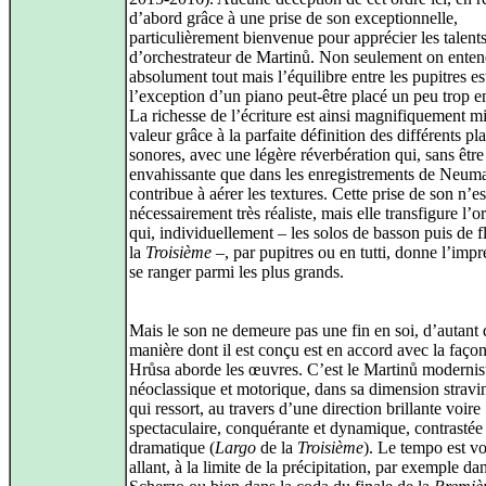
d’abord grâce à une prise de son exceptionnelle,
particulièrement bienvenue pour apprécier les talent
d’orchestrateur de Martinů. Non seulement on ente
absolument tout mais l’équilibre entre les pupitres est
l’exception d’un piano peut‑être placé un peu trop e
La richesse de l’écriture est ainsi magnifiquement m
valeur grâce à la parfaite définition des différents pl
sonores, avec une légère réverbération qui, sans être
envahissante que dans les enregistrements de Neum
contribue à aérer les textures. Cette prise de son n’es
nécessairement très réaliste, mais elle transfigure l’o
qui, individuellement – les solos de basson puis de f
la
Troisième
–, par pupitres ou en tutti, donne l’impr
se ranger parmi les plus grands.
Mais le son ne demeure pas une fin en soi, d’autant 
manière dont il est conçu est en accord avec la faço
Hrůsa aborde les œuvres. C’est le Martinů modernis
néoclassique et motorique, dans sa dimension stravi
qui ressort, au travers d’une direction brillante voire
spectaculaire, conquérante et dynamique, contrastée 
dramatique (
Largo
de la
Troisième
). Le tempo est vo
allant, à la limite de la précipitation, par exemple dan