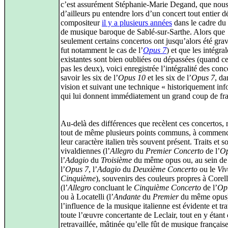
c’est assurément Stéphanie‑Marie Degand, que nous
d’ailleurs pu entendre lors d’un concert tout entier d
compositeur
il y a plusieurs années
dans le cadre du 
de musique baroque de Sablé‑sur‑Sarthe. Alors que
seulement certains concertos ont jusqu’alors été grav
fut notamment le cas de l’
Opus 7
) et que les intégral
existantes sont bien oubliées ou dépassées (quand ce
pas les deux), voici enregistrée l’intégralité des conc
savoir les six de l’
Opus 10
et les six de l’
Opus 7
, da
vision et suivant une technique « historiquement inf
qui lui donnent immédiatement un grand coup de fra
Au-delà des différences que recèlent ces concertos, 
tout de même plusieurs points communs, à commenc
leur caractère italien très souvent présent. Traits et s
vivaldiennes (l’
Allegro
du
Premier Concerto
de l’
Op
l’
Adagio
du
Troisième
du même opus ou, au sein de
l’
Opus 7
, l’
Adagio
du
Deuxième Concerto
ou le
Viv
Cinquième
), souvenirs des couleurs propres à Corell
(l’
Allegro
concluant le
Cinquième Concerto
de l’
Op
ou à Locatelli (l’
Andante
du
Premier
du même opus
l’influence de la musique italienne est évidente et tr
toute l’œuvre concertante de Leclair, tout en y étant 
retravaillée, mâtinée qu’elle fût de musique français