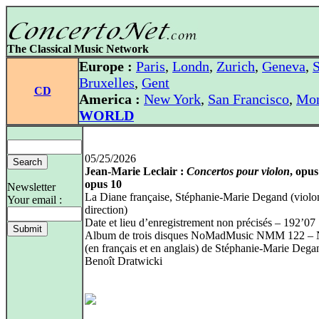
The Classical Music Network
Europe :
Paris
,
Londn
,
Zurich
,
Geneva
,
S
Bruxelles
,
Gent
CD
America :
New York
,
San Francisco
,
Mon
WORLD
05/25/2026
Jean-Marie Leclair :
Concertos pour violon
, opus
opus 10
Newsletter
La Diane française, Stéphanie-Marie Degand (violon
Your email :
direction)
Date et lieu d’enregistrement non précisés – 192’07
Album de trois disques NoMadMusic NMM 122 – 
(en français et en anglais) de Stéphanie-Marie Dega
Benoît Dratwicki