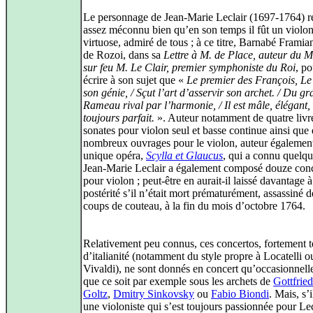
Le personnage de Jean-Marie Leclair (1697‑1764) r
assez méconnu bien qu’en son temps il fût un violon
virtuose, admiré de tous ; à ce titre, Barnabé Framia
de Rozoi, dans sa
Lettre à M. de Place, auteur du 
sur feu M. Le Clair, premier symphoniste du Roi
, po
écrire à son sujet que «
Le premier des François, Le 
son génie, / Sçut l’art d’asservir son archet. / Du g
Rameau rival par l’harmonie, / Il est mâle, élégant, 
toujours parfait.
». Auteur notamment de quatre livr
sonates pour violon seul et basse continue ainsi que
nombreux ouvrages pour le violon, auteur égalemen
unique opéra,
Scylla et Glaucus
, qui a connu quelqu
Jean‑Marie Leclair a également composé douze con
pour violon ; peut-être en aurait-il laissé davantage à
postérité s’il n’était mort prématurément, assassiné d
coups de couteau, à la fin du mois d’octobre 1764.
Relativement peu connus, ces concertos, fortement t
d’italianité (notamment du style propre à Locatelli o
Vivaldi), ne sont donnés en concert qu’occasionnell
que ce soit par exemple sous les archets de
Gottfrie
Goltz
,
Dmitry Sinkovsky
ou
Fabio Biondi
. Mais, s’i
une violoniste qui s’est toujours passionnée pour Lec