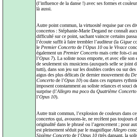
(l’influence de la danse !) avec ses formes et couleu
là aussi.
Autre point commun, la virtuosité requise par ces di
concertos : Stéphanie‑Marie Degand ne connaît auc
difficulté sur ce point, sachant vaincre certains pass
l’écoute suffit à faire trembler l’auditeur (la
Gigue
co
le
Premier Concerto
de l’
Opus 10
ou le
Vivace
conc
également un
Premier Concerto
mais cette fois‑ci a
l’
Opus 7
). La soliste nous emporte, et avec elle son
de seulement six musiciens (auxquels selle se joint d
tutti), dans son jeu sur les doubles cordes ou sur des 
aigus des plus délicats (le dernier mouvement du
De
Concerto
de l’
Opus 10
) ou dans ces ruptures rythmi
imposent constamment au soliste relances et souci de
surprise (l’
Allegro ma poco
du
Quatrième Concerto
l’
Opus 10
).
Autre trait commun, l’explosion de couleurs dans ce
concertos qui, avouons‑le, ne recèlent pas toujours 
originalité dans le phrasé ou l’agencement ; pour aut
est pleinement séduit par le magnifique
Allegro
concl
Sixième Concerto
de l’
Opus 10
(très dansant, la soli