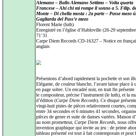
Alemano – Ballo Alemano Settimo – Volta quarta
Francese – Ahi chi mi rompe il sonno a 5. Filip. d
Monte – Di chella mosta : 2a parte – Passe mezo ú
Gagliarda del Pass’e mezo
Florent Marie (luth)
Enregistré en l’église d’Habloville (26‑29 septembr
71’31
Carpe Diem Records CD‑16327 – Notice en français
anglais
Présentons d’abord rapidement la pochette et son illu
Elégante, de couleur blanche, l’avant laisse place à
en page sobre. Un encadré noir, en trait fin présente l
le compositeur, précise l’instrument (le luth), et la m
d’édition (
Carpe Diem Records
). Ce disque présent
vingt‑huit pistes de pièces relativement courtes, com
entre 34 secondes et 6 minutes 41 secondes, organis
pièces de genre et suite de danses variées. Maison d
au nom prometteur,
Carpe Diem Records
, nous offr
invention graphique qui invite au jeu : de prime abor
tableau présenté est tout à fait contemporain et peut f