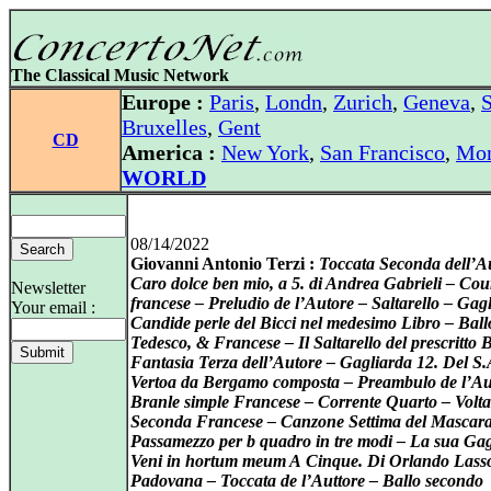
The Classical Music Network
Europe :
Paris
,
Londn
,
Zurich
,
Geneva
,
S
Bruxelles
,
Gent
CD
America :
New York
,
San Francisco
,
Mon
WORLD
08/14/2022
Giovanni Antonio Terzi :
Toccata Seconda dell’A
Caro dolce ben mio, a 5. di Andrea Gabrieli – Cou
Newsletter
francese – Preludio de l’Autore – Saltarello – Gag
Your email :
Candide perle del Bicci nel medesimo Libro – Ball
Tedesco, & Francese – Il Saltarello del prescritto 
Fantasia Terza dell’Autore – Gagliarda 12. Del S
Vertoa da Bergamo composta – Preambulo de l’Au
Branle simple Francese – Corrente Quarto – Volta
Seconda Francese – Canzone Settima del Mascara
Passamezzo per b quadro in tre modi – La sua Gag
Veni in hortum meum A Cinque. Di Orlando Lass
Padovana – Toccata de l’Auttore – Ballo secondo