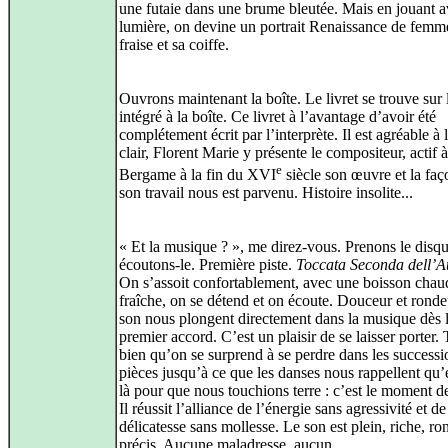
une futaie dans une brume bleutée. Mais en jouant a
lumière, on devine un portrait Renaissance de femm
fraise et sa coiffe.
Ouvrons maintenant la boîte. Le livret se trouve sur l
intégré à la boîte. Ce livret à l’avantage d’avoir été
complétement écrit par l’interprète. Il est agréable à li
clair, Florent Marie y présente le compositeur, actif à
e
Bergame à la fin du XVI
siècle son œuvre et la faç
son travail nous est parvenu. Histoire insolite...
« Et la musique ? », me direz‑vous. Prenons le disqu
écoutons‑le. Première piste.
Toccata Seconda dell’A
On s’assoit confortablement, avec une boisson chau
fraîche, on se détend et on écoute. Douceur et rond
son nous plongent directement dans la musique dès 
premier accord. C’est un plaisir de se laisser porter. T
bien qu’on se surprend à se perdre dans les successi
pièces jusqu’à ce que les danses nous rappellent qu’e
là pour que nous touchions terre : c’est le moment d
Il réussit l’alliance de l’énergie sans agressivité et de
délicatesse sans mollesse. Le son est plein, riche, ro
précis. Aucune maladresse, aucun