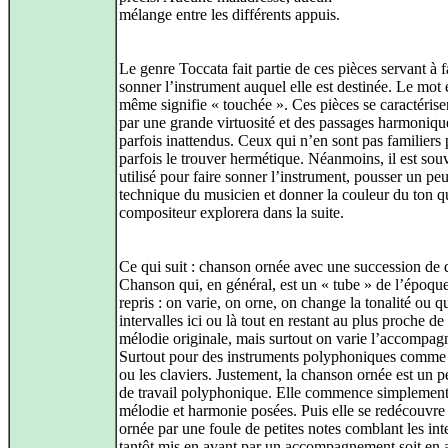
mélange entre les différents appuis.
Le genre Toccata fait partie de ces pièces servant à f
sonner l’instrument auquel elle est destinée. Le mot 
même signifie « touchée ». Ces pièces se caractéris
par une grande virtuosité et des passages harmoniqu
parfois inattendus. Ceux qui n’en sont pas familiers
parfois le trouver hermétique. Néanmoins, il est sou
utilisé pour faire sonner l’instrument, pousser un peu
technique du musicien et donner la couleur du ton q
compositeur explorera dans la suite.
Ce qui suit : chanson ornée avec une succession de 
Chanson qui, en général, est un « tube » de l’époque
repris : on varie, on orne, on change la tonalité ou 
intervalles ici ou là tout en restant au plus proche de 
mélodie originale, mais surtout on varie l’accompa
Surtout pour des instruments polyphoniques comme 
ou les claviers. Justement, la chanson ornée est un pe
de travail polyphonique. Elle commence simplemen
mélodie et harmonie posées. Puis elle se redécouvre 
ornée par une foule de petites notes comblant les inte
tantôt mis en avant par un accompagnement soit en 