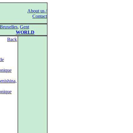
About us /
Contact
Bruxelles
,
Gent
WORLD
Back
de
onique
rnishina,
onique