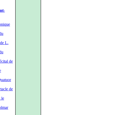
nt-
onique
du
 de L.
du
cital de
e
uatuor
tacle de
 le
olmar