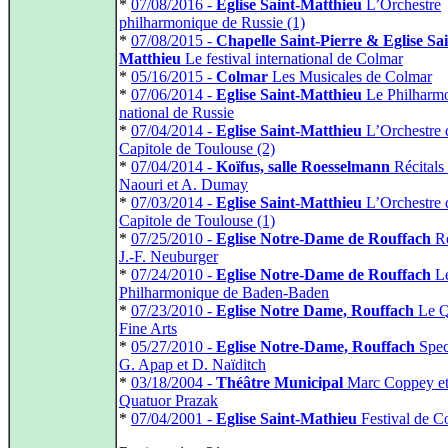
*
07/08/2016 -
Eglise Saint-Matthieu
L’Orchestre
philharmonique de Russie (1)
*
07/08/2015 -
Chapelle Saint-Pierre & Eglise Sai
Matthieu
Le festival international de Colmar
*
05/16/2015 -
Colmar
Les Musicales de Colmar
*
07/06/2014 -
Eglise Saint-Matthieu
Le Philharm
national de Russie
*
07/04/2014 -
Eglise Saint-Matthieu
L’Orchestre 
Capitole de Toulouse (2)
*
07/04/2014 -
Koïfus, salle Roesselmann
Récitals
Naouri et A. Dumay
*
07/03/2014 -
Eglise Saint-Matthieu
L’Orchestre 
Capitole de Toulouse (1)
*
07/25/2010 -
Eglise Notre-Dame de Rouffach
Ré
J.-F. Neuburger
*
07/24/2010 -
Eglise Notre-Dame de Rouffach
L
Philharmonique de Baden-Baden
*
07/23/2010 -
Eglise Notre Dame, Rouffach
Le Q
Fine Arts
*
05/27/2010 -
Eglise Notre-Dame, Rouffach
Spec
G. Apap et D. Naïditch
*
03/18/2004 -
Théâtre Municipal
Marc Coppey et
Quatuor Prazak
*
07/04/2001 -
Eglise Saint-Mathieu
Festival de C