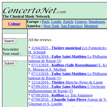
The Classical Music Network
Europe :
Paris
,
Londn
,
Zurich
,
Geneva
,
Strasbourg
,
Colmar
America :
New York
,
San Francisco
,
Montreal
All the reviews
*
11/04/2025 -
Théâtre municipal
Les Fantasticks
Newsletter
H. Schmidt
Your email :
*
07/14/2018 -
Eglise Saint-Matthieu
Le Philharm
national de Russie (2)
*
07/13/2018 -
Koïfhus (Salle Roesselmann)
E. Ko
E. Moreau et A. Marthan
*
07/13/2018 -
Eglise Saint-Matthieu
Le Philharm
national de Russie (1)
*
12/14/2016 -
Théâtre
Blanche-Neige
de Lange
*
07/09/2016 -
Eglise Saint-Matthieu
L’Orchestre
philharmonique de Russie (2)
*
07/09/2016 -
Koïfhus
Le Trio Atanassov
*
07/09/2016 -
Chapelle Saint-Pierre
Autour de V.
Gluzman et A. Lundin